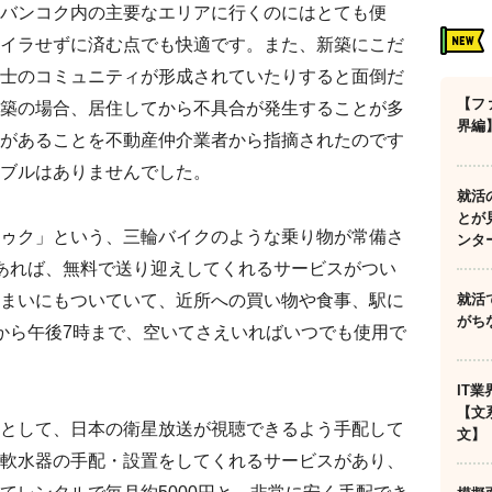
バンコク内の主要なエリアに行くのにはとても便
イラせずに済む点でも快適です。また、新築にこだ
士のコミュニティが形成されていたりすると面倒だ
【フ
築の場合、居住してから不具合が発生することが多
界編
があることを不動産仲介業者から指摘されたのです
ブルはありませんでした。
就活
とが
ゥク」という、三輪バイクのような乗り物が常備さ
ンタ
あれば、無料で送り迎えしてくれるサービスがつい
就活
まいにもついていて、近所への買い物や食事、駅に
がち
から午後7時まで、空いてさえいればいつでも使用で
IT
【文
として、日本の衛星放送が視聴できるよう手配して
文】
軟水器の手配・設置をしてくれるサービスがあり、