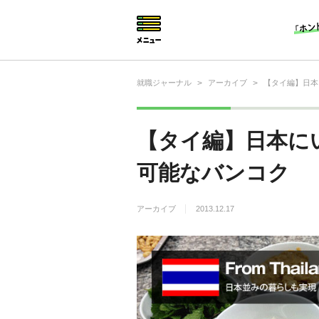
就職ジャーナル
>
アーカイブ
>
【タイ編】日本
就活相談
就活ノウハウ
【タイ編】日本に
仕事の選び方・ヒント
可能なバンコク
仕事とは？
アーカイブ
2013.12.17
就活コラム