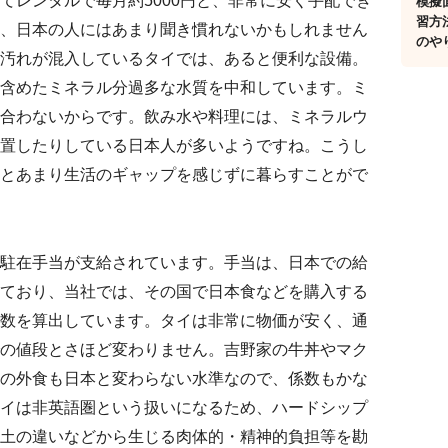
てレンタルで毎月約5000円と、非常に安く手配でき
模擬
習方
、日本の人にはあまり聞き慣れないかもしれません
のや
汚れが混入しているタイでは、あると便利な設備。
含めたミネラル分過多な水質を中和しています。ミ
合わないからです。飲み水や料理には、ミネラルウ
置したりしている日本人が多いようですね。こうし
とあまり生活のギャップを感じずに暮らすことがで
駐在手当が支給されています。手当は、日本での給
ており、当社では、その国で日本食などを購入する
数を算出しています。タイは非常に物価が安く、通
の値段とさほど変わりません。吉野家の牛丼やマク
の外食も日本と変わらない水準なので、係数もかな
イは非英語圏という扱いになるため、ハードシップ
土の違いなどから生じる肉体的・精神的負担等を勘