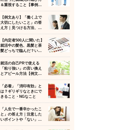
＆重視すること【事例…
【例文あり】「働く上で
大切にしたいこと」の答
え方｜見つける方法、…
【内定者500人に聞いた】
就活中の髪色、黒髪と茶
髪どっちで臨んだ？い…
就活の自己PRで使える
「粘り強い」の言い換え
とアピール方法【例文…
「必着」「消印有効」と
は？ギリギリなときにで
きること・NGなこと
「人生で一番辛かったこ
と」の答え方｜注意した
いポイントや「ない」…