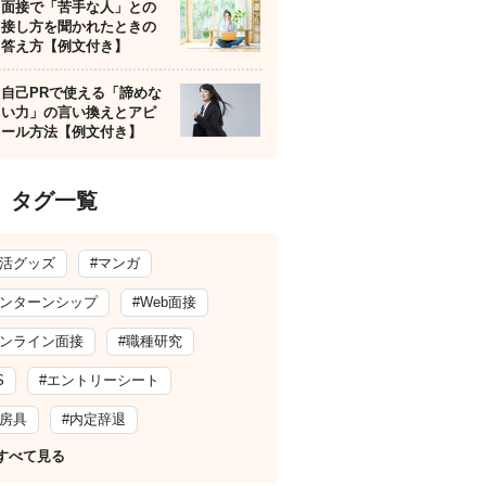
面接で「苦手な人」との
接し方を聞かれたときの
答え方【例文付き】
自己PRで使える「諦めな
い力」の言い換えとアピ
ール方法【例文付き】
タグ一覧
就活グッズ
#マンガ
インターンシップ
#Web面接
オンライン面接
#職種研究
S
#エントリーシート
文房具
#内定辞退
すべて見る