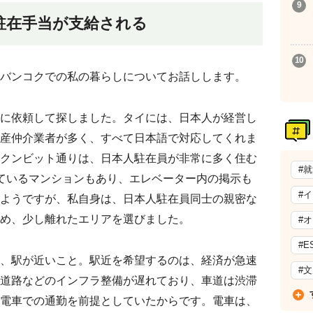
駐在手当が支給される
バンコクでの私の暮らしについてお話しします。
に依頼して探しました。タイには、日本人が経営し
産仲介業者が多く、すべて日本語で対応してくれま
クンビット通りは、日本人駐在員が非常に多く住む
#
ているマンションもあり、エレベーター内の掲示も
#
ようですが、私自身は、日本人駐在員同士の親密な
め、少し離れたエリアを選びました。
#
#E
、駅が近いこと。駅近を希望するのは、経済が急速
#
道路などのインフラ整備が遅れており、車道は渋滞
電車での通勤を前提としていたからです。電車は、