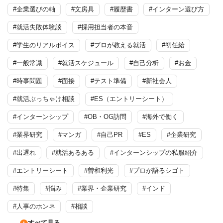
#企業選びの軸
#文房具
#履歴書
#インターン選び方
#就活失敗体験談
#採用担当者の本音
#学生のリアルボイス
#プロが教える就活
#初任給
#一般常識
#就活スケジュール
#自己分析
#お金
#時事問題
#面接
#テスト準備
#新社会人
#就活ぶっちゃけ相談
#ES（エントリーシート）
#インターンシップ
#OB・OG訪問
#海外で働く
#業界研究
#マンガ
#自己PR
#ES
#企業研究
#出遅れ
#就活あるある
#インターンシップの私服紹介
#エントリーシート
#曽和利光
#プロが語るシゴト
#特集
#悩み
#業界・企業研究
#インド
#人事のホンネ
#相談
すべて見る