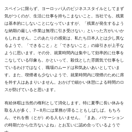
スペインに限らず、ヨーロッパ人のビジネススタイルとしてまず
気がつくのが、生活に仕事を持ちこまないこと。当社でも、残業
は基本的にしないことになっていますが、「残業が発生するよう
な納期の厳しい作業は無理に引き受けない」といった方がいいか
もしれません。このあたりの感覚は、私たち日本人とは少し異な
るようで、「できること」と「できないこと」の線引きが上手な
ように思います。その分、就業時間内は集中して効率的に仕事を
こなしている印象も。かといって、殺伐とした雰囲気で仕事をし
ているわけではなく、職場のムードは和気あいあいとしていま
す。また、喫煙者も少ないようで、就業時間内に喫煙のために席
を外す人はあまりいません。おかげで細かい休憩による時間のロ
スが防げていると思います。
有給休暇は当然の権利として消化します。特に夏季に長い休みを
取る人が多く、7～8月には業務が滞ることもしばしば。もちろ
ん、それを咎（とが）める人もいません。「まあ、バケーション
の時期だから仕方ないよね」とお互いに認め合っているようで