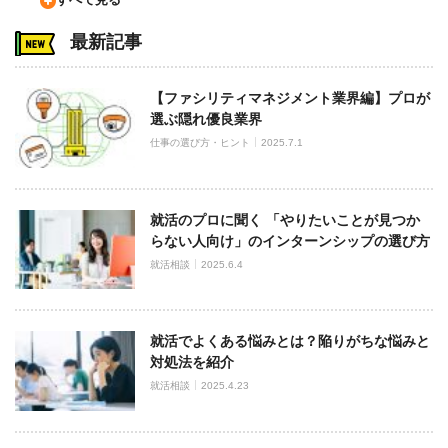
最新記事
【ファシリティマネジメント業界編】プロが
選ぶ隠れ優良業界
仕事の選び方・ヒント
2025.7.1
就活のプロに聞く 「やりたいことが見つか
らない人向け」のインターンシップの選び方
就活相談
2025.6.4
就活でよくある悩みとは？陥りがちな悩みと
対処法を紹介
就活相談
2025.4.23