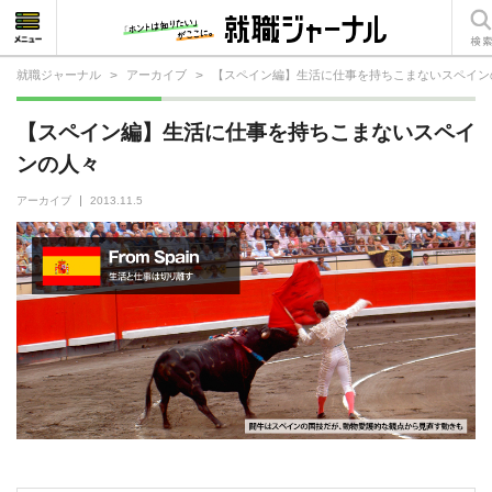
就職ジャーナル
>
アーカイブ
>
【スペイン編】生活に仕事を持ちこまないスペイン
就活相談
【スペイン編】生活に仕事を持ちこまないスペイ
就活ノウハウ
ンの人々
仕事の選び方・ヒント
アーカイブ
2013.11.5
仕事とは？
就活コラム