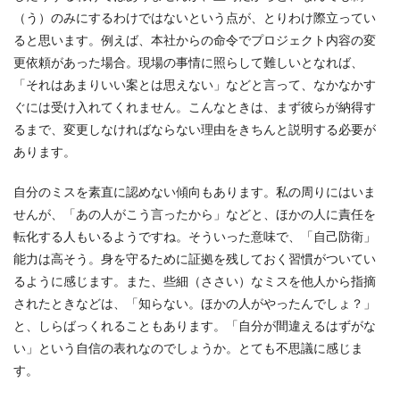
（う）のみにするわけではないという点が、とりわけ際立ってい
ると思います。例えば、本社からの命令でプロジェクト内容の変
更依頼があった場合。現場の事情に照らして難しいとなれば、
「それはあまりいい案とは思えない」などと言って、なかなかす
ぐには受け入れてくれません。こんなときは、まず彼らが納得す
るまで、変更しなければならない理由をきちんと説明する必要が
あります。
自分のミスを素直に認めない傾向もあります。私の周りにはいま
せんが、「あの人がこう言ったから」などと、ほかの人に責任を
転化する人もいるようですね。そういった意味で、「自己防衛」
能力は高そう。身を守るために証拠を残しておく習慣がついてい
るように感じます。また、些細（ささい）なミスを他人から指摘
されたときなどは、「知らない。ほかの人がやったんでしょ？」
と、しらばっくれることもあります。「自分が間違えるはずがな
い」という自信の表れなのでしょうか。とても不思議に感じま
す。