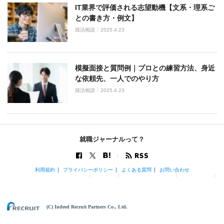
IT業界で評価される志望動機【文系・理系ご
との書き方・例文】
就活相談
2025.4.23
模擬面接と質問例｜プロとの練習方法、身近
な依頼先、一人でのやり方
就活相談
2025.4.23
就職ジャーナルって？
利用規約
プライバシーポリシー
よくある質問
お問い合わせ
(C) Indeed Recruit Partners Co., Ltd.