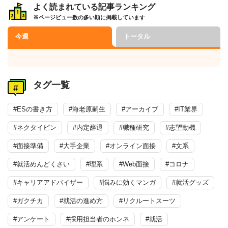
よく読まれている記事ランキング
※ページビュー数の多い順に掲載しています
今週
トータル
タグ一覧
#ESの書き方
#海老原嗣生
#アーカイブ
#IT業界
#ネクタイピン
#内定辞退
#職種研究
#志望動機
#面接準備
#大手企業
#オンライン面接
#文系
#就活めんどくさい
#理系
#Web面接
#コロナ
#キャリアアドバイザー
#悩みに効くマンガ
#就活グッズ
#ガクチカ
#就活の進め方
#リクルートスーツ
#アンケート
#採用担当者のホンネ
#就活