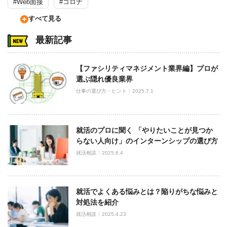
#Web面接
#コロナ
すべて見る
最新記事
【ファシリティマネジメント業界編】プロが
選ぶ隠れ優良業界
仕事の選び方・ヒント
2025.7.1
就活のプロに聞く 「やりたいことが見つか
らない人向け」のインターンシップの選び方
就活相談
2025.6.4
就活でよくある悩みとは？陥りがちな悩みと
対処法を紹介
就活相談
2025.4.23