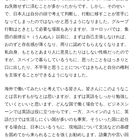
ね失敗せずに済むことが多かったからです。しかし、そのせい
で、日本人は自分の頭で考えて判断し、行動に移すことが苦手に
なってしまったのではないかと思うようになりました。グループ
行動はときとして必要な場面もありますが、ヨーロッパでは、集
団の規律云々（うんぬん）以前に、まずは自己主張しなければ、
おのずと存在感が薄くなり、周りに認めてもらえなくなります。
私自身、もともとあまり人に意見したりはしない性格だったので
すが、スペインで暮らしているうちに、思ったことをはっきりと
口に出したり、不平等と思うことについてはきちんと自分の権利
を主張することができるようになりました。
海外で働いてみたいと考えている皆さん。皆さんにこのようなこ
とは言わずもがなとは思いますが、まずは英語をしっかり勉強し
ていくといいと思います。どんな国で働く場合でも、ビジネスシ
ーンでは英語は役に立つからです。一方、スペインのように、英
語だけでは生活しにくい国が多いのも事実。そういった国に赴任
する場合は、日本にいるうちに、現地語について文法などの基礎
を固めてから来られることを強くお勧めします。語彙力や言い回