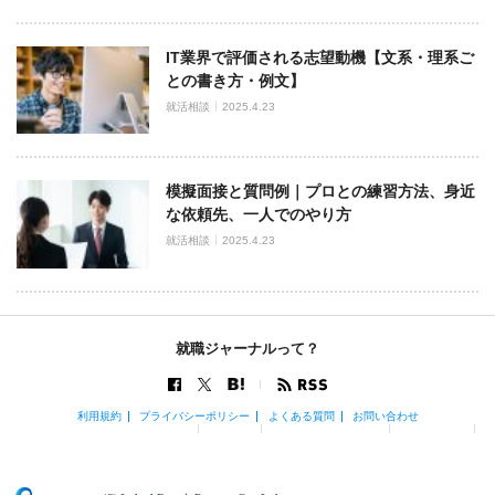
IT業界で評価される志望動機【文系・理系ご
との書き方・例文】
就活相談
2025.4.23
模擬面接と質問例｜プロとの練習方法、身近
な依頼先、一人でのやり方
就活相談
2025.4.23
就職ジャーナルって？
利用規約
プライバシーポリシー
よくある質問
お問い合わせ