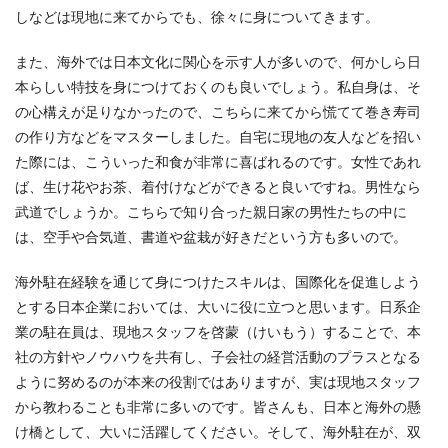
しなどは現地に来てからでも、徐々に身についてきます。
また、海外では日本文化に関心を示す人が多いので、何かしら日
本らしい特技を身につけておくのも良いでしょう。私自身は、そ
の心構えが足りなかったので、こちらに来てから慌てて巻き寿司
の作り方などをマスターしました。自宅に現地の友人などを招い
た際には、こういった和食が非常に喜ばれるのです。女性であれ
ば、生け花やお茶、着付けなどができると良いですね。男性なら
武道でしょうか。こちらで知り合った親日家の男性たちの中に
は、空手や合気道、書道や盆栽が好きだという方も多いので。
海外駐在経験を通じて身につけたスキルは、国際化を促進しよう
とする日本企業においては、大いに役に立つと思います。日系企
業の駐在員は、現地スタッフを啓蒙（けいもう）することで、本
社の方針やノウハウを共有し、子会社の経営活動のプラスとなる
ように努めるのが本来の役割ではありますが、実は現地スタッフ
から教わることも非常に多いのです。皆さんも、日本と海外の懸
け橋として、大いに活躍してください。そして、海外駐在が、双