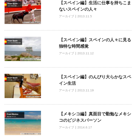
【スペイン編】生活に仕事を持ちこま
ゲ
ないスペインの人々
ー
アーカイブ
2013.11.5
シ
ョ
ン
【スペイン編】スペインの人々に見る
独特な時間感覚
アーカイブ
2013.11.12
【スペイン編】のんびり大らかなスペ
イン生活
アーカイブ
2013.11.19
【メキシコ編】真面目で勤勉なメキシ
コのビジネスパーソン
アーカイブ
2014.6.17