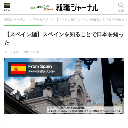
就職ジャーナル
>
アーカイブ
>
【スペイン編】スペインを知ることで日本を知った
就活相談
【スペイン編】スペインを知ることで日本を知っ
就活ノウハウ
た
仕事の選び方・ヒント
アーカイブ
2013.11.26
仕事とは？
就活コラム