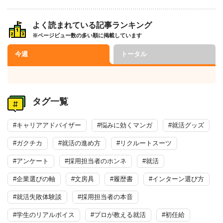
よく読まれている記事ランキング
※ページビュー数の多い順に掲載しています
今週
トータル
タグ一覧
#キャリアアドバイザー
#悩みに効くマンガ
#就活グッズ
#ガクチカ
#就活の進め方
#リクルートスーツ
#アンケート
#採用担当者のホンネ
#就活
#企業選びの軸
#文房具
#履歴書
#インターン選び方
#就活失敗体験談
#採用担当者の本音
#学生のリアルボイス
#プロが教える就活
#初任給