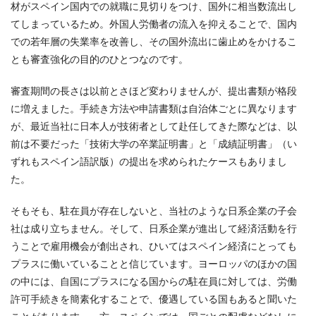
材がスペイン国内での就職に見切りをつけ、国外に相当数流出し
てしまっているため。外国人労働者の流入を抑えることで、国内
での若年層の失業率を改善し、その国外流出に歯止めをかけるこ
とも審査強化の目的のひとつなのです。
審査期間の長さは以前とさほど変わりませんが、提出書類が格段
に増えました。手続き方法や申請書類は自治体ごとに異なります
が、最近当社に日本人が技術者として赴任してきた際などは、以
前は不要だった「技術大学の卒業証明書」と「成績証明書」（い
ずれもスペイン語訳版）の提出を求められたケースもありまし
た。
そもそも、駐在員が存在しないと、当社のような日系企業の子会
社は成り立ちません。そして、日系企業が進出して経済活動を行
うことで雇用機会が創出され、ひいてはスペイン経済にとっても
プラスに働いていることと信じています。ヨーロッパのほかの国
の中には、自国にプラスになる国からの駐在員に対しては、労働
許可手続きを簡素化することで、優遇している国もあると聞いた