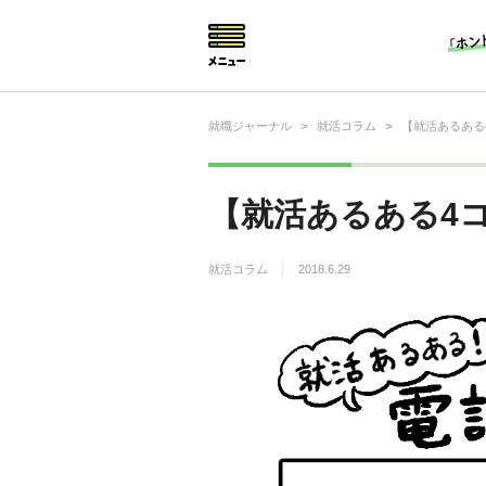
就職ジャーナル
>
就活コラム
>
【就活あるある
就活相談
就活ノウハウ
【就活あるある4
仕事の選び方・ヒント
就活コラム
2018.6.29
仕事とは？
就活コラム