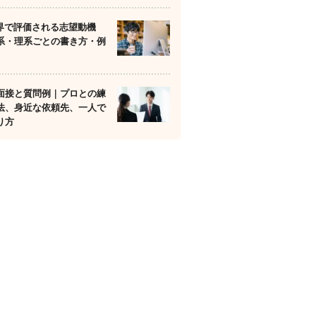
業界で評価される志望動機
系・理系ごとの書き方・例
面接と質問例｜プロとの練
法、身近な依頼先、一人で
り方