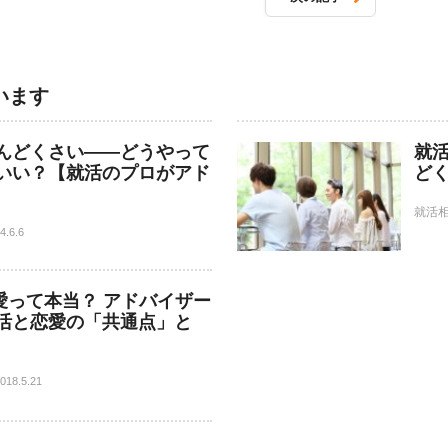
います
んどくさい――どうやって
就
いい？【就活のプロがアド
ど
就活
4.6.6
愛って本当？ アドバイザー
活と恋愛の「共通点」と
018.5.21