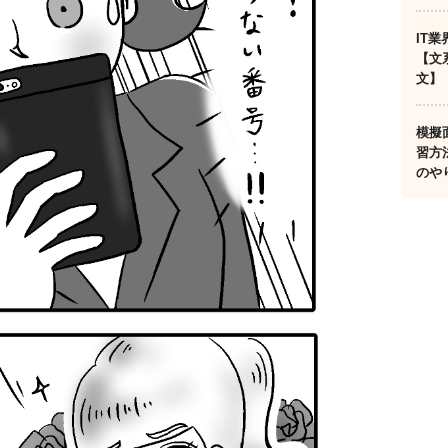
IT
【文
文】
模擬
習方
のや