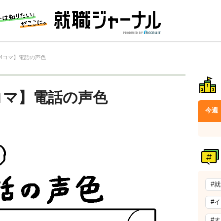
4コマ】電話の声色
コマ】電話の声色
今週
#
#
#