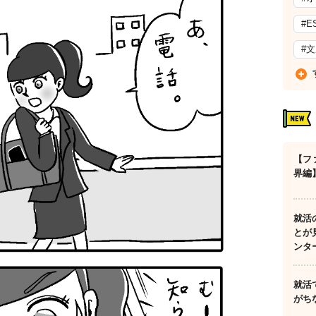
#E
#
【フ
界編
就活
とが
ンタ
就活
がち