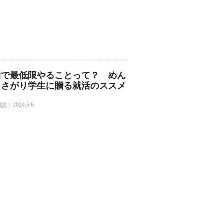
活で最低限やることって？ めん
くさがり学生に贈る就活のススメ
相談
2024.6.6