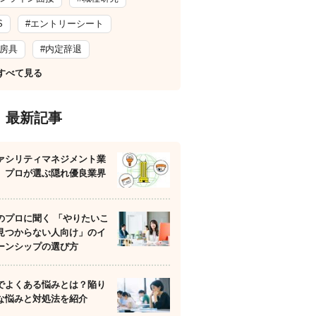
S
#エントリーシート
文房具
#内定辞退
すべて見る
最新記事
ァシリティマネジメント業
】プロが選ぶ隠れ優良業界
のプロに聞く 「やりたいこ
見つからない人向け」のイ
ーンシップの選び方
でよくある悩みとは？陥り
な悩みと対処法を紹介