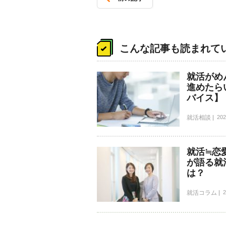
投
こんな記事も読まれて
稿
ナ
就活がめ
ビ
進めたら
ゲ
バイス】
ー
就活相談
202
シ
ョ
就活≒恋
ン
が語る就
は？
就活コラム
2