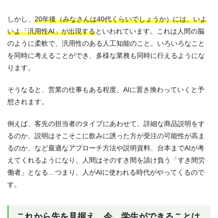
しかし、
20年後（みなさんは40代くらいでしょうか）には、いよ
いよ「汎用性AI」が出現する
といわれています。これは人間の脳
のように柔軟で、汎用性のある人工知能のこと。いろいろなこと
を同時に考えることができ、多様な業務も同時に行えるようにな
ります。
そうなると、営業の仕事もある程度、AIに置き換わっていくと予
想されます。
例えば、客先の担当者のタイプにあわせて、詳細な商品説明をす
るのか、説明はそこそこに飲みに誘った方が受注の可能性が高ま
るのか、など最適なアプローチ方法や説明資料、台本までAIが考
えてくれるようになり、人間はそのすき間を請け負う「すき間労
働者」となる…つまり、人がAIに使われる時代がやってくるので
す。
これから先を見据え、今、学生ができることは