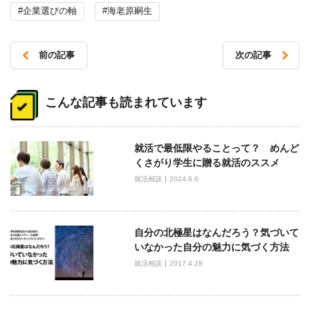
#企業選びの軸
#海老原嗣生
前の記事
次の記事
投
稿
こんな記事も読まれています
ナ
ビ
就活で最低限やることって？ めんど
ゲ
くさがり学生に贈る就活のススメ
ー
就活相談
2024.6.6
シ
ョ
ン
自分の北極星はなんだろう？気づいて
いなかった自分の魅力に気づく方法
就活相談
2017.4.28