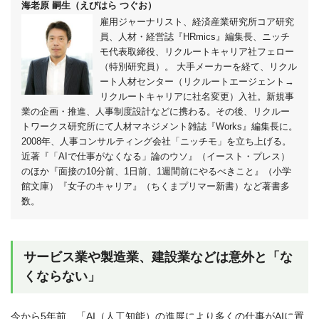
海老原 嗣生（えびはら つぐお）
雇用ジャーナリスト、経済産業研究所コア研究
員、人材・経営誌『HRmics』編集長、ニッチ
モ代表取締役、リクルートキャリア社フェロー
（特別研究員）。
大手メーカーを経て、リクル
ート人材センター（リクルートエージェント→
リクルートキャリアに社名変更）入社。新規事
業の企画・推進、人事制度設計などに携わる。その後、リクルー
トワークス研究所にて人材マネジメント雑誌『Works』編集長に。
2008年、人事コンサルティング会社「ニッチモ」を立ち上げる。
近著『「AIで仕事がなくなる」論のウソ』（イースト・プレス）
のほか『面接の10分前、1日前、1週間前にやるべきこと』（小学
館文庫）『女子のキャリア』（ちくまプリマー新書）など著書多
数。
サービス業や製造業、建設業などは意外と「な
くならない」
今から5年前、「AI（人工知能）の進展により多くの仕事がAIに置