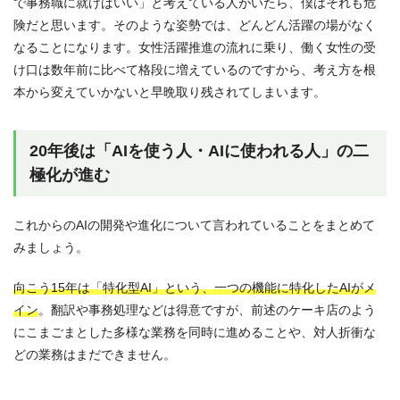
で事務職に就けばいい」と考えている人がいたら、僕はそれも危
険だと思います。そのような姿勢では、どんどん活躍の場がなく
なることになります。女性活躍推進の流れに乗り、働く女性の受
け口は数年前に比べて格段に増えているのですから、考え方を根
本から変えていかないと早晩取り残されてしまいます。
20年後は「AIを使う人・AIに使われる人」の二
極化が進む
これからのAIの開発や進化について言われていることをまとめて
みましょう。
向こう15年は「特化型AI」という、一つの機能に特化したAIがメ
イン
。翻訳や事務処理などは得意ですが、前述のケーキ店のよう
にこまごまとした多様な業務を同時に進めることや、対人折衝な
どの業務はまだできません。