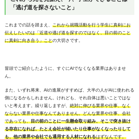
「逃げ道を探さないこと」
これまでの話を踏まえ、
これから就職活動を行う学生に真剣にお
伝えしたいのは「近道や逃げ道を探すのではなく、目の前のこと
に真剣に向き合う」こと
の大切さです。
冒頭でご紹介したように、すぐにAIでなくなる業界はありませ
ん。
また、いずれ将来、AIの進展がすすめば、大半の人がAIに使われる
側になるかもしれません。けれども、それ自体は悪いことではな
いと考えます。繰り返しますが、
絶対に伸びる業界や仕事、なく
ならない業界や仕事なんてありません。どんな業界や仕事、会社
であっても、
目の前のことに一生懸命取り組み、そこで突き抜け
る存在になれば、たとえ会社が傾いたり仕事がなくなったりして
も、他の業界や会社でも通用する人材になれる
はずなんです。