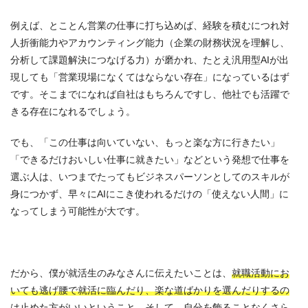
例えば、とことん営業の仕事に打ち込めば、経験を積むにつれ対
人折衝能力やアカウンティング能力（企業の財務状況を理解し、
分析して課題解決につなげる力）が磨かれ、たとえ汎用型AIが出
現しても「営業現場になくてはならない存在」になっているはず
です。そこまでになれば自社はもちろんですし、他社でも活躍で
きる存在になれるでしょう。
でも、「この仕事は向いていない、もっと楽な方に行きたい」
「できるだけおいしい仕事に就きたい」などという発想で仕事を
選ぶ人は、いつまでたってもビジネスパーソンとしてのスキルが
身につかず、早々にAIにこき使われるだけの「使えない人間」に
なってしまう可能性が大です。
だから、僕が就活生のみなさんに伝えたいことは、
就職活動にお
いても逃げ腰で就活に臨んだり、楽な道ばかりを選んだりするの
は止めた方がいい
ということ。そして、自分を飾ることなくさら