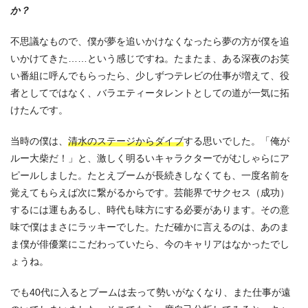
か？
不思議なもので、僕が夢を追いかけなくなったら夢の方が僕を追
いかけてきた……という感じですね。たまたま、ある深夜のお笑
い番組に呼んでもらったら、少しずつテレビの仕事が増えて、役
者としてではなく、バラエティータレントとしての道が一気に拓
けたんです。
当時の僕は、
清水のステージからダイブ
する思いでした。「俺が
ルー大柴だ！」と、激しく明るいキャラクターでがむしゃらにア
ピールしました。たとえブームが長続きしなくても、一度名前を
覚えてもらえば次に繋がるからです。芸能界でサクセス（成功）
するには運もあるし、時代も味方にする必要があります。その意
味で僕はまさにラッキーでした。ただ確かに言えるのは、あのま
ま僕が俳優業にこだわっていたら、今のキャリアはなかったでし
ょうね。
でも40代に入るとブームは去って勢いがなくなり、また仕事が遠