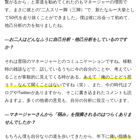
繋がるから」と茶道を勧めてくれたのもマネージャーの増田で
す。まさに彼との“二人スリー脚（三脚）”で、新たなルー大柴とし
て50代を走り抜くことができました。僕は彼に出会って初めて、
他己分析の力を知りましたね。
—お二人はどんなふうに自己分析・他己分析をしているのです
か？
それは普段のマネージャーとのコミュニケーションですね。移動
時の雑談などで、話しているうちに今の自分のことや、考えてい
ることが客観的に見えてくる時がある。
あえて「俺のことどう思
う？」なんて聞くことはない
ですね（笑）。また、今の時代はブ
ログやTwitterがありますから、そこに書き込まれたコメントも読
みますよ。多くの他者の意見も、自分の分析に役立っています。
—マネージャーさんから「弱み」を指摘されるのはつらくありま
せんでしたか？
もちろん僕も自分なりの道を歩いてきたから、年下に
痛い指摘を