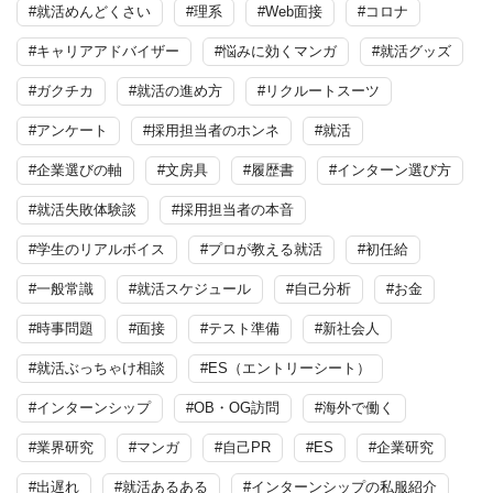
#就活めんどくさい
#理系
#Web面接
#コロナ
#キャリアアドバイザー
#悩みに効くマンガ
#就活グッズ
#ガクチカ
#就活の進め方
#リクルートスーツ
#アンケート
#採用担当者のホンネ
#就活
#企業選びの軸
#文房具
#履歴書
#インターン選び方
#就活失敗体験談
#採用担当者の本音
#学生のリアルボイス
#プロが教える就活
#初任給
#一般常識
#就活スケジュール
#自己分析
#お金
#時事問題
#面接
#テスト準備
#新社会人
#就活ぶっちゃけ相談
#ES（エントリーシート）
#インターンシップ
#OB・OG訪問
#海外で働く
#業界研究
#マンガ
#自己PR
#ES
#企業研究
#出遅れ
#就活あるある
#インターンシップの私服紹介