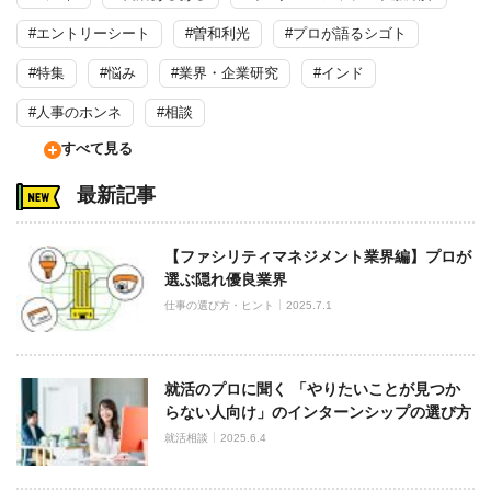
#エントリーシート
#曽和利光
#プロが語るシゴト
#特集
#悩み
#業界・企業研究
#インド
#人事のホンネ
#相談
すべて見る
最新記事
【ファシリティマネジメント業界編】プロが
選ぶ隠れ優良業界
仕事の選び方・ヒント
2025.7.1
就活のプロに聞く 「やりたいことが見つか
らない人向け」のインターンシップの選び方
就活相談
2025.6.4