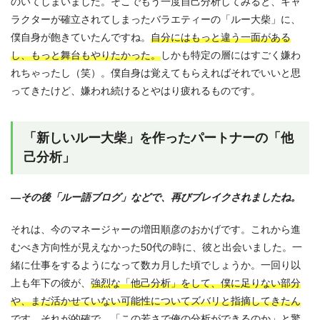
のいてしまいました。そこでもう一度自己分析してみると、キャ
ラクターが確立されてしまったバラエティーの「ルー大柴」に、
僕自身が飽きていたんですね。
自分にはもっと違う一面がある
し、もっと舞台もやりたかった。
しかも特定の層にはすごく嫌わ
れちゃったし（笑）。僕自身は覚えてもらえればそれでいいと思
ってきたけど、嫌われ続けるとやはり疲れるものです。
「新しいルー大柴」を作ったパートナーの「他
己分析」
—その後「ルー語ブログ」などで、再びブレイクされましたね。
それは、今のマネージャーの増田順彦のおかげです。これから進
むべき方向性が見えなかった50代の時に、彼と出会いました。一
緒に仕事をするようになって数カ月した頃でしょうか。一回り以
上も年下の彼が、
強烈な「他己分析」をして、僕に足りない部分
や、まだ活かせていない可能性についてズバリと指摘してきたん
です。
それが的確で、「この若さで俺の分析ができるのか」と驚