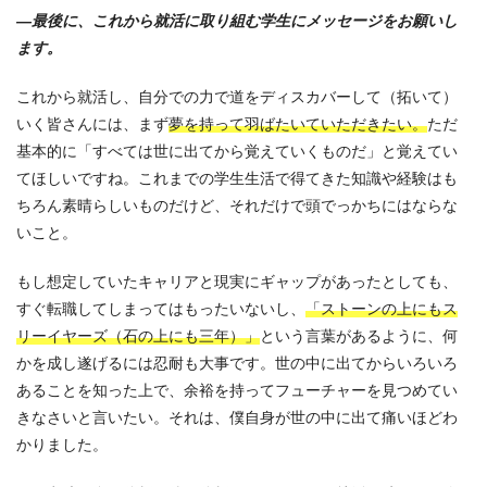
—最後に、これから就活に取り組む学生にメッセージをお願いし
ます。
これから就活し、自分での力で道をディスカバーして（拓いて）
いく皆さんには、まず
夢を持って羽ばたいていただきたい。
ただ
基本的に「すべては世に出てから覚えていくものだ」と覚えてい
てほしいですね。これまでの学生生活で得てきた知識や経験はも
ちろん素晴らしいものだけど、それだけで頭でっかちにはならな
いこと。
もし想定していたキャリアと現実にギャップがあったとしても、
すぐ転職してしまってはもったいないし、
「ストーンの上にもス
リーイヤーズ（石の上にも三年）」
という言葉があるように、何
かを成し遂げるには忍耐も大事です。世の中に出てからいろいろ
あることを知った上で、余裕を持ってフューチャーを見つめてい
きなさいと言いたい。それは、僕自身が世の中に出て痛いほどわ
かりました。