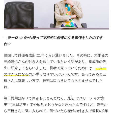
—ヨーロッパから帰って本格的に俳優になる勉強をしたのです
ね？
帰国して俳優養成所に1年くらい通いました。その時に、大俳優の
三橋達也さんが付き人を探しているという話があり、養成所の先
生に紹介してもらいました。役者で売っていくためには、
スター
の付き人になる
のが手っ取り早いというんです。会ってみると三
橋さんは気難しい方で、最初は口もきいてもらえませんでした
ね。
毎日雑用ばかりで休みもほとんどなく、最初は“スリーディズ坊
主”（三日坊主）でやめちゃおうかなと思ったんですけど、途中か
ら三橋さんに気に入られて、気づいたら歴代の付き人で最長の2年