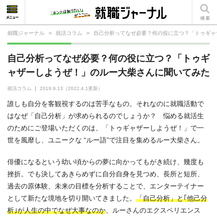
就職ジャーナル
>
就活コラム
>
自己分析ってなぜ必要？何の役に立つ？「トゥギャ
就活相談
自己分析ってなぜ必要？何の役に立つ？「トゥギ
就活ノウハウ
ャザーしようぜ！」のルー大柴さんに聞いてみた
仕事の選び方・ヒント
就活コラム
2019.9.13
（2022.4.1更新）
誰しも自分を客観視するのは苦手なもの。それなのに就職活動で
仕事とは？
はなぜ「自己分析」が求められるのでしょうか？ 悩める就活生
のためにご登場いただくのは、「トゥギャザーしようぜ！」で一
就活コラム
世を風靡し、ユニークな “ルー語”で注目を集めるルー大柴さん。
俳優になるという幼い頃からの夢に向かってもがき続け、幾度も
挫折。でも決してあきらめずに自分自身を見つめ、長所と短所、
過去の原体験、未来の目標を分析することで、エンターテイナー
として新たな境地を切り開いてきました。
「自己分析」と｢他己分
析｣が人生の中でなぜ大事なのか
、ルーさんのエクスペリエンス