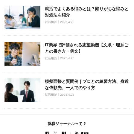
就活でよくある悩みとは？陥りがちな悩みと
対処法を紹介
就活相談
2025.4.23
IT業界で評価される志望動機【文系・理系ご
との書き方・例文】
就活相談
2025.4.23
模擬面接と質問例｜プロとの練習方法、身近
な依頼先、一人でのやり方
就活相談
2025.4.23
就職ジャーナルって？