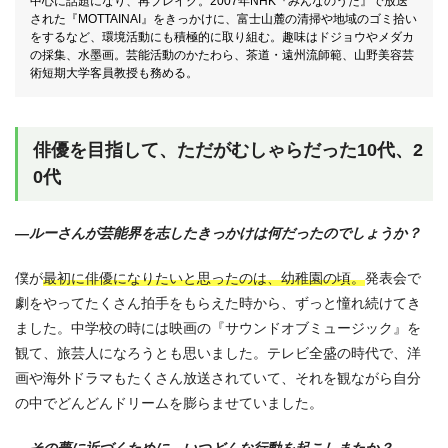
中心に話題になり、再ブレイク。2007年NHK『みんなのうた』で放送
された『MOTTAINAI』をきっかけに、富士山麓の清掃や地域のゴミ拾い
をするなど、環境活動にも積極的に取り組む。趣味はドジョウやメダカ
の採集、水墨画。芸能活動のかたわら、茶道・遠州流師範、山野美容芸
術短期大学客員教授も務める。
俳優を目指して、ただがむしゃらだった10代、2
0代
—ルーさんが芸能界を志したきっかけは何だったのでしょうか？
僕が
最初に俳優になりたいと思ったのは、幼稚園の頃。
発表会で
劇をやってたくさん拍手をもらえた時から、ずっと憧れ続けてき
ました。中学校の時には映画の『サウンドオブミュージック』を
観て、旅芸人になろうとも思いました。テレビ全盛の時代で、洋
画や海外ドラマもたくさん放送されていて、それを観ながら自分
の中でどんどんドリームを膨らませていました。