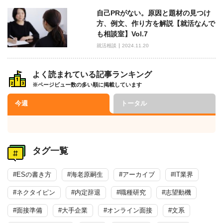
自己PRがない。原因と題材の見つけ
方、例文、作り方を解説【就活なんで
も相談室】Vol.7
就活相談
2024.11.20
よく読まれている記事ランキング
※ページビュー数の多い順に掲載しています
今週
トータル
タグ一覧
#ESの書き方
#海老原嗣生
#アーカイブ
#IT業界
#ネクタイピン
#内定辞退
#職種研究
#志望動機
#面接準備
#大手企業
#オンライン面接
#文系