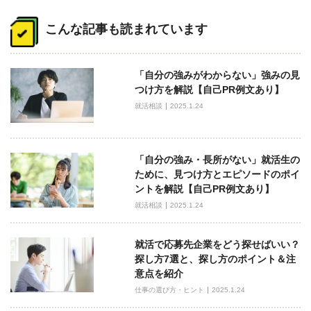
投
稿
こんな記事も読まれています
ナ
ビ
「自分の強みがわからない」強みの見
ゲ
つけ方を解説【自己PR例文あり】
ー
就活相談
2025.1.24
シ
ョ
ン
「自分の強み・長所がない」就活生の
ために、見つけ方とエピソードのポイ
ントを解説【自己PR例文あり】
就活相談
2025.1.24
就活で応募先企業をどう探せばいい？
探し方7選と、探し方のポイント＆注
意点を紹介
仕事の選び方・ヒント
2025.1.24