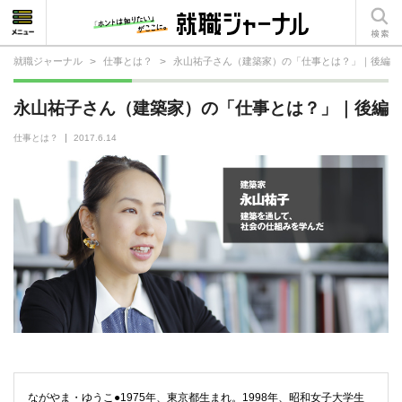
就職ジャーナル
>
仕事とは？
>
永山祐子さん（建築家）の「仕事とは？」｜後編
就活相談
永山祐子さん（建築家）の「仕事とは？」｜後編
就活ノウハウ
仕事とは？
2017.6.14
仕事の選び方・ヒント
仕事とは？
就活コラム
ながやま・ゆうこ●1975年、東京都生まれ。1998年、昭和女子大学生