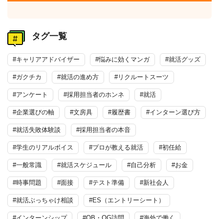
タグ一覧
#キャリアアドバイザー
#悩みに効くマンガ
#就活グッズ
#ガクチカ
#就活の進め方
#リクルートスーツ
#アンケート
#採用担当者のホンネ
#就活
#企業選びの軸
#文房具
#履歴書
#インターン選び方
#就活失敗体験談
#採用担当者の本音
#学生のリアルボイス
#プロが教える就活
#初任給
#一般常識
#就活スケジュール
#自己分析
#お金
#時事問題
#面接
#テスト準備
#新社会人
#就活ぶっちゃけ相談
#ES（エントリーシート）
#インターンシップ
#OB・OG訪問
#海外で働く