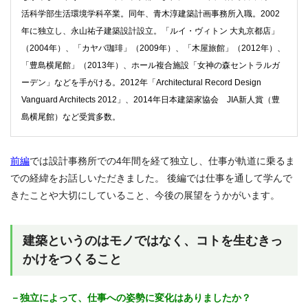
活科学部生活環境学科卒業。同年、青木淳建築計画事務所入職。2002
年に独立し、永山祐子建築設計設立。「ルイ・ヴィトン 大丸京都店」
（2004年）、「カヤバ珈琲」（2009年）、「木屋旅館」（2012年）、
「豊島横尾館」（2013年）、ホール複合施設「女神の森セントラルガ
ーデン」などを手がける。2012年「Architectural Record Design
Vanguard Architects 2012」、2014年日本建築家協会 JIA新人賞（豊
島横尾館）など受賞多数。
前編
では設計事務所での4年間を経て独立し、仕事が軌道に乗るま
での経緯をお話しいただきました。 後編では仕事を通して学んで
きたことや大切にしていること、今後の展望をうかがいます。
建築というのはモノではなく、コトを生むきっ
かけをつくること
－独立によって、仕事への姿勢に変化はありましたか？