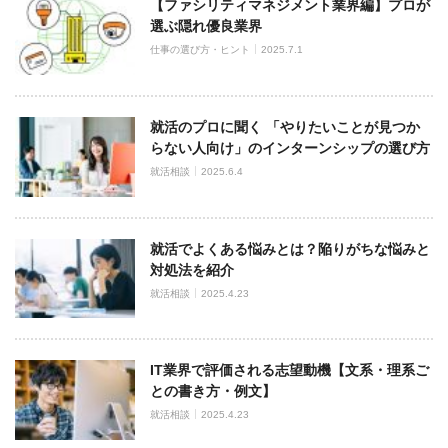
【ファシリティマネジメント業界編】プロが
選ぶ隠れ優良業界
仕事の選び方・ヒント
2025.7.1
就活のプロに聞く 「やりたいことが見つか
らない人向け」のインターンシップの選び方
就活相談
2025.6.4
就活でよくある悩みとは？陥りがちな悩みと
対処法を紹介
就活相談
2025.4.23
IT業界で評価される志望動機【文系・理系ご
との書き方・例文】
就活相談
2025.4.23