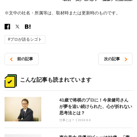
※文中の社名・所属等は、取材時または更新時のものです。
#プロが語るシゴト
前の記事
次の記事
投
稿
こんな記事も読まれています
ナ
ビ
41歳で将棋のプロに！今泉健司さん
ゲ
が夢を追い続けられた、心が折れない
ー
思考法とは？
シ
仕事とは？
2018.9.6
ョ
ン