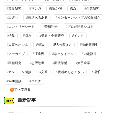
#業界研究
#マンガ
#自己PR
#ES
#企業研究
#出遅れ
#就活あるある
#インターンシップの私服紹介
#エントリーシート
#曽和利光
#プロが語るシゴト
#特集
#悩み
#業界・企業研究
#インド
#人事のホンネ
#相談
#ESの書き方
#海老原嗣生
#アーカイブ
#IT業界
#ネクタイピン
#内定辞退
#職種研究
#志望動機
#面接準備
#大手企業
#オンライン面接
#文系
#就活めんどくさい
#理系
#Web面接
#コロナ
すべて見る
最新記事