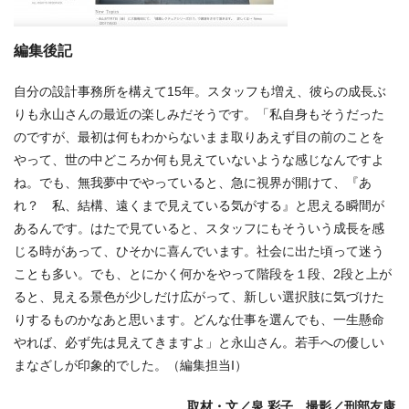
編集後記
自分の設計事務所を構えて15年。スタッフも増え、彼らの成長ぶ
りも永山さんの最近の楽しみだそうです。「私自身もそうだった
のですが、最初は何もわからないまま取りあえず目の前のことを
やって、世の中どころか何も見えていないような感じなんですよ
ね。でも、無我夢中でやっていると、急に視界が開けて、『あ
れ？ 私、結構、遠くまで見えている気がする』と思える瞬間が
あるんです。はたで見ていると、スタッフにもそういう成長を感
じる時があって、ひそかに喜んでいます。社会に出た頃って迷う
ことも多い。でも、とにかく何かをやって階段を１段、2段と上が
ると、見える景色が少しだけ広がって、新しい選択肢に気づけた
りするものかなあと思います。どんな仕事を選んでも、一生懸命
やれば、必ず先は見えてきますよ」と永山さん。若手への優しい
まなざしが印象的でした。（編集担当I）
取材・文／泉 彩子 撮影／刑部友康