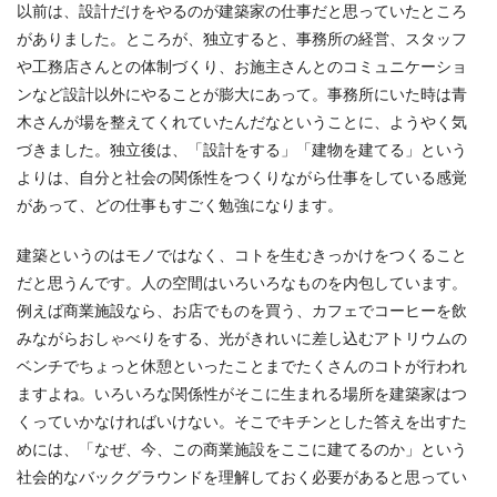
以前は、設計だけをやるのが建築家の仕事だと思っていたところ
がありました。ところが、独立すると、事務所の経営、スタッフ
や工務店さんとの体制づくり、お施主さんとのコミュニケーショ
ンなど設計以外にやることが膨大にあって。事務所にいた時は青
木さんが場を整えてくれていたんだなということに、ようやく気
づきました。独立後は、「設計をする」「建物を建てる」という
よりは、自分と社会の関係性をつくりながら仕事をしている感覚
があって、どの仕事もすごく勉強になります。
建築というのはモノではなく、コトを生むきっかけをつくること
だと思うんです。人の空間はいろいろなものを内包しています。
例えば商業施設なら、お店でものを買う、カフェでコーヒーを飲
みながらおしゃべりをする、光がきれいに差し込むアトリウムの
ベンチでちょっと休憩といったことまでたくさんのコトが行われ
ますよね。いろいろな関係性がそこに生まれる場所を建築家はつ
くっていかなければいけない。そこでキチンとした答えを出すた
めには、「なぜ、今、この商業施設をここに建てるのか」という
社会的なバックグラウンドを理解しておく必要があると思ってい