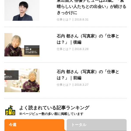
東出昌大 俳優デビューは23歳。「素
晴らしい人たちとの出会い」が続ける
きっかけに
仕事とは？
2018.8.31
石内 都さん（写真家）の「仕事と
は？」｜後編
仕事とは？
2018.3.28
石内 都さん（写真家）の「仕事と
は？」｜前編
仕事とは？
2018.3.27
よく読まれている記事ランキング
※ページビュー数の多い順に掲載しています
今週
トータル