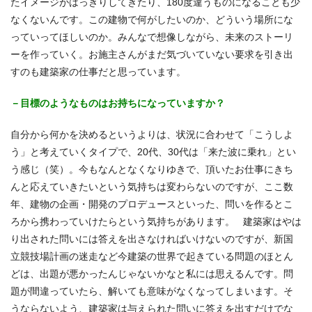
たイメージがはっきりしてきたり、180度違うものになることも少
なくないんです。この建物で何がしたいのか、どういう場所にな
っていってほしいのか。みんなで想像しながら、未来のストーリ
ーを作っていく。お施主さんがまだ気づいていない要求を引き出
すのも建築家の仕事だと思っています。
－目標のようなものはお持ちになっていますか？
自分から何かを決めるというよりは、状況に合わせて「こうしよ
う」と考えていくタイプで、20代、30代は「来た波に乗れ」とい
う感じ（笑）。今もなんとなくなりゆきで、頂いたお仕事にきち
んと応えていきたいという気持ちは変わらないのですが、ここ数
年、建物の企画・開発のプロデュースといった、問いを作るとこ
ろから携わっていけたらという気持ちがあります。 建築家はやは
り出された問いには答えを出さなければいけないのですが、新国
立競技場計画の迷走など今建築の世界で起きている問題のほとん
どは、出題が悪かったんじゃないかなと私には思えるんです。問
題が間違っていたら、解いても意味がなくなってしまいます。そ
うならないよう、建築家は与えられた問いに答えを出すだけでな