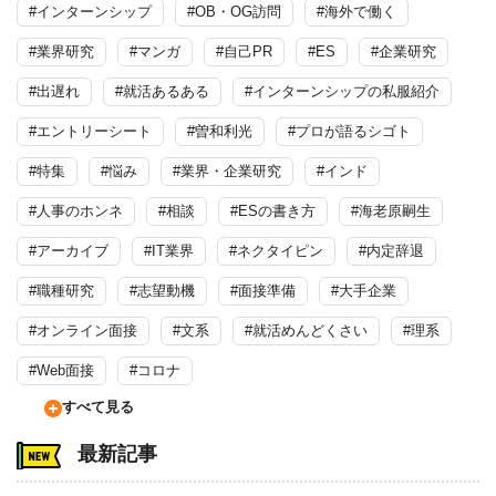
#インターンシップ
#OB・OG訪問
#海外で働く
#業界研究
#マンガ
#自己PR
#ES
#企業研究
#出遅れ
#就活あるある
#インターンシップの私服紹介
#エントリーシート
#曽和利光
#プロが語るシゴト
#特集
#悩み
#業界・企業研究
#インド
#人事のホンネ
#相談
#ESの書き方
#海老原嗣生
#アーカイブ
#IT業界
#ネクタイピン
#内定辞退
#職種研究
#志望動機
#面接準備
#大手企業
#オンライン面接
#文系
#就活めんどくさい
#理系
#Web面接
#コロナ
すべて見る
最新記事