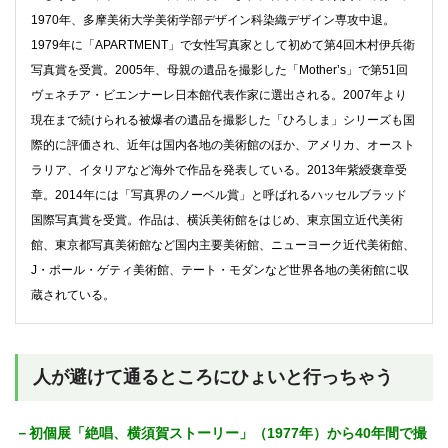
1970年、多摩美術大学美術学部デザイン科染織デザイン専攻中退。
1979年に「APARTMENT」で女性写真家として初めて第4回木村伊兵衛
写真賞を受賞。2005年、母親の遺品を撮影した「Mother’s」で第51回
ヴェネチア・ビエンナーレ日本館代表作家に選出される。2007年より
現在まで続けられる被爆者の遺品を撮影した「ひろしま」シリーズも国
際的に評価され、近年は国内各地の美術館のほか、アメリカ、オースト
ラリア、イタリアなど海外で作品を発表している。2013年紫綬褒章受
章。2014年には「写真界のノーベル賞」と呼ばれるハッセルブラッド
国際写真賞を受賞。作品は、横浜美術館をはじめ、東京国立近代美術
館、東京都写真美術館など国内主要美術館、ニューヨーク近代美術館、
J・ポール・ゲティ美術館、テート・モダンなど世界各地の美術館に収
蔵されている。
人が避けて通るところにひょいと行っちゃう
－初個展「絶唱、横須賀ストーリー」（1977年）から40年間で撮