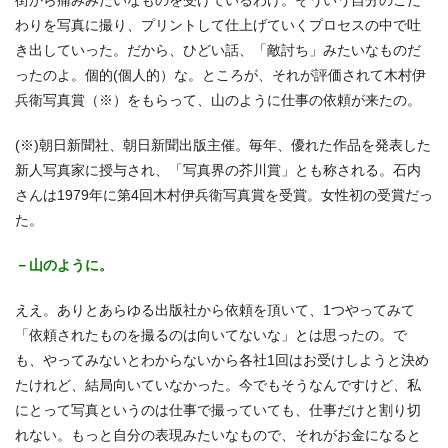
わりを写真に撮り、プリントして仕上げていくプロセスの中で吐
き出していった。だから、ひどい話、「敵討ち」みたいなものだ
ったのよ。個的(個人的）な。ところが、それが評価されて木村伊
兵衛写真賞（※）をもらって、山のように仕事の依頼が来たの。
(※)朝日新聞社、朝日新聞出版主催。毎年、優れた作品を発表した
新人写真家に授与され、「写真界の芥川賞」とも称される。石内
さんは1979年に第4回木村伊兵衛写真賞を受賞。女性初の受賞だっ
た。
－山のように。
ええ。ありとあらゆる出版社から依頼を頂いて、1つやってみて
「依頼されたものを撮るのは向いてないな」とは思ったの。で
も、やってみないとわからないから各社1回はお受けしようと決め
たけれど、結局向いていなかった。今でもそうなんですけど、私
にとって写真というのは仕事で撮っていても、仕事だけと割り切
れない。もっと自分の表現みたいなもので、それがお金になると