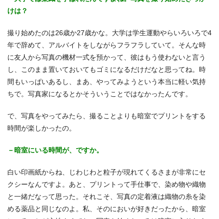
けは？
撮り始めたのは26歳か27歳かな。大学は学生運動やらいろいろで4
年で辞めて、アルバイトをしながらフラフラしていて。そんな時
に友人から写真の機材一式を預かって、彼はもう使わないと言う
し、このまま置いておいてもゴミになるだけだなと思ってね。時
間もいっぱいあるし、まあ、やってみようという本当に軽い気持
ちで。写真家になるとかそういうことではなかったんです。
で、写真をやってみたら、撮ることよりも暗室でプリントをする
時間が楽しかったの。
－暗室にいる時間が、ですか。
白い印画紙からね、じわじわと粒子が現れてくるさまが非常にセ
クシーなんですよ。あと、プリントって手仕事で、染め物や織物
と一緒だなって思った。それこそ、写真の定着液は織物の糸を染
める薬品と同じなのよ。私、そのにおいが好きだったから、暗室