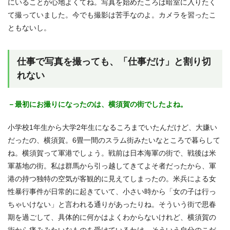
にいることが心地よくてね。写真を始めたころは暗室に入りたく
て撮っていました。今でも撮影は苦手なのよ。カメラを習ったこ
ともないし。
仕事で写真を撮っても、「仕事だけ」と割り切
れない
－最初にお撮りになったのは、横須賀の街でしたよね。
小学校1年生から大学2年生になるころまでいたんだけど、大嫌い
だったの、横須賀。6畳一間のスラム街みたいなところで暮らして
ね。横須賀って軍港でしょう。戦前は日本海軍の街で、戦後は米
軍基地の街。私は群馬から引っ越してきてよそ者だったから、軍
港の持つ独特の空気が客観的に見えてしまったの。米兵による女
性暴行事件が日常的に起きていて、小さい時から「女の子は行っ
ちゃいけない」と言われる通りがあったりね。そういう街で思春
期を過ごして、具体的に何かはよくわからないけれど、横須賀の
街から痛みみたいなものを受けているわけ。そういう自分のこだ