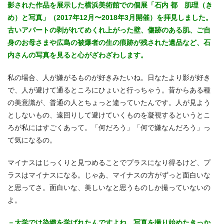
影された作品を展示した横浜美術館での個展「石内 都 肌理（き
め）と写真」（2017年12月〜2018年3月開催）を拝見しました。
古いアパートの剥がれてめくれ上がった壁、傷跡のある肌、ご自
身のお母さまや広島の被爆者の生の痕跡が残された遺品など、石
内さんの写真を見ると心がざわざわします。
私の場合、人が嫌がるものが好きみたいね。日なたより影が好き
で、人が避けて通るところにひょいと行っちゃう。昔からある種
の美意識が、普通の人とちょっと違っていたんです。人が見よう
としないもの、遠回りして避けていくものを凝視するというとこ
ろが私にはすごくあって。「何だろう」「何で嫌なんだろう」っ
て気になるの。
マイナスはじっくりと見つめることでプラスになり得るけど、プ
ラスはマイナスになる。じゃあ、マイナスの方がずっと面白いな
と思ってさ。面白いな、美しいなと思うものしか撮っていないの
よ。
－大学では染織を学ばれたんですよね。写真を撮り始めたきっか