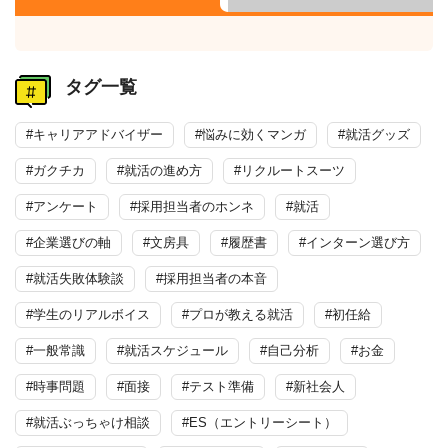
タグ一覧
#キャリアアドバイザー
#悩みに効くマンガ
#就活グッズ
#ガクチカ
#就活の進め方
#リクルートスーツ
#アンケート
#採用担当者のホンネ
#就活
#企業選びの軸
#文房具
#履歴書
#インターン選び方
#就活失敗体験談
#採用担当者の本音
#学生のリアルボイス
#プロが教える就活
#初任給
#一般常識
#就活スケジュール
#自己分析
#お金
#時事問題
#面接
#テスト準備
#新社会人
#就活ぶっちゃけ相談
#ES（エントリーシート）