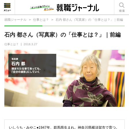
就職ジャーナル
>
仕事とは？
>
石内 都さん（写真家）の「仕事とは？」｜前編
就活相談
石内 都さん（写真家）の「仕事とは？」｜前編
就活ノウハウ
仕事とは？
2018.3.27
仕事の選び方・ヒント
仕事とは？
就活コラム
いしうち・みやこ●1947年、群馬県生まれ。神奈川県横須賀市で育つ。