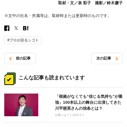
取材・文／泉 彩子 撮影／鈴木慶子
※文中の社名・所属等は、取材時または更新時のものです。
#プロが語るシゴト
前の記事
次の記事
投
稿
こんな記事も読まれています
ナ
ビ
「根拠がなくても“信じる気持ち”が最
ゲ
強」100本以上の舞台に出演してきた
ー
川平慈英さんの信条とは？
シ
仕事とは？
2020.5.7
ョ