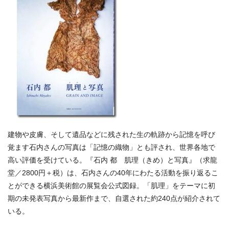
建物や皮膚、そして遺品などに残された生の軌跡から記憶を呼び
覚ます石内さんの写真は「記憶の織物」とも評され、世界各地で
高い評価を受けている。『石内 都 肌理（きめ）と写真』（求龍
堂／2800円＋税）は、石内さんの40年にわたる活動を振り返るこ
とができる横浜美術館の展覧会公式図録。「肌理」をテーマに初
期の未発表写真から最新作まで、自選された約240点が紹介されて
いる。