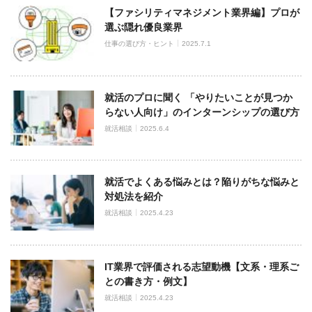
【ファシリティマネジメント業界編】プロが
選ぶ隠れ優良業界
仕事の選び方・ヒント
2025.7.1
就活のプロに聞く 「やりたいことが見つか
らない人向け」のインターンシップの選び方
就活相談
2025.6.4
就活でよくある悩みとは？陥りがちな悩みと
対処法を紹介
就活相談
2025.4.23
IT業界で評価される志望動機【文系・理系ご
との書き方・例文】
就活相談
2025.4.23