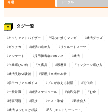
今週
トータル
タグ一覧
#キャリアアドバイザー
#悩みに効くマンガ
#就活グッズ
#ガクチカ
#就活の進め方
#リクルートスーツ
#アンケート
#採用担当者のホンネ
#就活
#企業選びの軸
#文房具
#履歴書
#インターン選び方
#就活失敗体験談
#採用担当者の本音
#学生のリアルボイス
#プロが教える就活
#初任給
#一般常識
#就活スケジュール
#自己分析
#お金
#時事問題
#面接
#テスト準備
#新社会人
#就活ぶっちゃけ相談
#ES（エントリーシート）