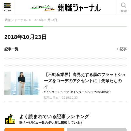
就職ジャーナル
>
2018年10月23日
就活相談
2018年10月23日
就活ノウハウ
記事一覧
1 記事
仕事の選び方・ヒント
仕事とは？
【不動産業界】高見えする黒のフラットシュ
就活コラム
ーズをコーデのアクセントに｜先輩たちの
イ…
#インターンシップ
#インターンシップの私服紹介
就活コラム
2018.10.23
よく読まれている記事ランキング
※ページビュー数の多い順に掲載しています