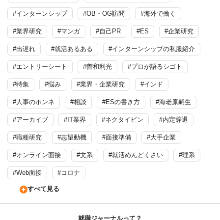
#インターンシップ
#OB・OG訪問
#海外で働く
#業界研究
#マンガ
#自己PR
#ES
#企業研究
#出遅れ
#就活あるある
#インターンシップの私服紹介
#エントリーシート
#曽和利光
#プロが語るシゴト
#特集
#悩み
#業界・企業研究
#インド
#人事のホンネ
#相談
#ESの書き方
#海老原嗣生
#アーカイブ
#IT業界
#ネクタイピン
#内定辞退
#職種研究
#志望動機
#面接準備
#大手企業
#オンライン面接
#文系
#就活めんどくさい
#理系
#Web面接
#コロナ
すべて見る
就職ジャーナルって？