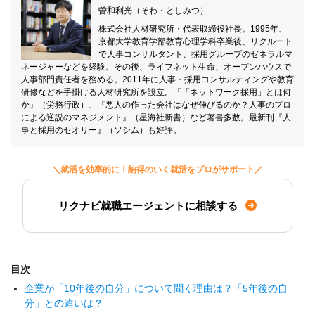
曽和利光（そわ・としみつ）
株式会社人材研究所・代表取締役社長。1995年、
京都大学教育学部教育心理学科卒業後、リクルート
で人事コンサルタント、採用グループのゼネラルマ
ネージャーなどを経験。その後、ライフネット生命、オープンハウスで
人事部門責任者を務める。2011年に人事・採用コンサルティングや教育
研修などを手掛ける人材研究所を設立。『「ネットワーク採用」とは何
か』（労務行政）、『悪人の作った会社はなぜ伸びるのか？人事のプロ
による逆説のマネジメント』（星海社新書）など著書多数。最新刊『人
事と採用のセオリー』（ソシム）も好評。
＼就活を効率的に！納得のいく就活をプロがサポート／
リクナビ就職エージェントに相談する
目次
企業が「10年後の自分」について聞く理由は？「5年後の自
分」との違いは？