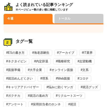
よく読まれている記事ランキング
※ページビュー数の多い順に掲載しています
今週
トータル
タグ一覧
#ESの書き方
#海老原嗣生
#アーカイブ
#IT業界
#ネクタイピン
#内定辞退
#職種研究
#志望動機
#面接準備
#大手企業
#オンライン面接
#文系
#就活めんどくさい
#理系
#Web面接
#コロナ
#キャリアアドバイザー
#悩みに効くマンガ
#就活グッズ
#ガクチカ
#就活の進め方
#リクルートスーツ
#アンケート
#採用担当者のホンネ
#就活