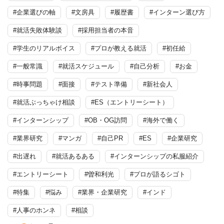
#企業選びの軸
#文房具
#履歴書
#インターン選び方
#就活失敗体験談
#採用担当者の本音
#学生のリアルボイス
#プロが教える就活
#初任給
#一般常識
#就活スケジュール
#自己分析
#お金
#時事問題
#面接
#テスト準備
#新社会人
#就活ぶっちゃけ相談
#ES（エントリーシート）
#インターンシップ
#OB・OG訪問
#海外で働く
#業界研究
#マンガ
#自己PR
#ES
#企業研究
#出遅れ
#就活あるある
#インターンシップの私服紹介
#エントリーシート
#曽和利光
#プロが語るシゴト
#特集
#悩み
#業界・企業研究
#インド
#人事のホンネ
#相談