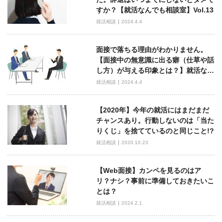
ー
すか？【就活なんでも相談室】Vol.13
シ
就活相談
2024.4.4
ョ
ン
面接で落ちる理由がわかりません。
【面接中の無意識に出る癖（仕草や話
し方）が与える印象とは？】就活な…
就活相談
2024.4.4
【2020年】今年の就活にはまだまだ
チャンスあり。行動しないのは「当た
りくじ」を捨てているのと同じこと!?
就活相談
2020.10.23
【Web面接】カンペを見るのはア
リ？ナシ？事前に準備しておきたいこ
とは？
就活相談
2024.2.1