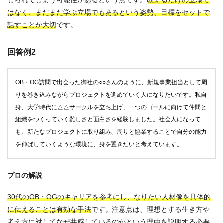
じられてしまう可能性があるという点です。
教えるだけの立場で
はなく、まだまだ学ぶ立場でもあるという姿勢、目標をセットで
話すことが大切
です。
回答例2
OB・OG訪問で出会った御社の○○さんのように、新規事業担当として周
りを巻き込みながらプロジェクトを進めていく人になりたいです。私自
身、大学時代に△△サークルを立ち上げ、一つのゴールに向けて仲間と
組織をつくっていく難しさと面白さを経験しました。社会人になって
も、新たなプロジェクトに取り組み、周りと協業することで自分の能力
を伸ばしていくような環境に、身を置きたいと考えています。
プロの解説
30代のOB・OGのキャリアを参考にし、なりたい人材像を具体的
に伝えることは有効な手法
です。注意点は、理想とする生き方や
考え方に対してなぜ共感しているのかという理由を説明する必要