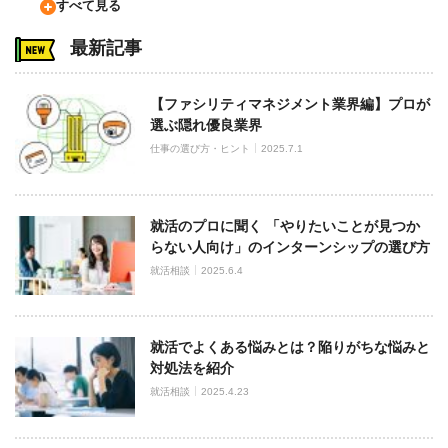
すべて見る
最新記事
【ファシリティマネジメント業界編】プロが
選ぶ隠れ優良業界
仕事の選び方・ヒント
2025.7.1
就活のプロに聞く 「やりたいことが見つか
らない人向け」のインターンシップの選び方
就活相談
2025.6.4
就活でよくある悩みとは？陥りがちな悩みと
対処法を紹介
就活相談
2025.4.23