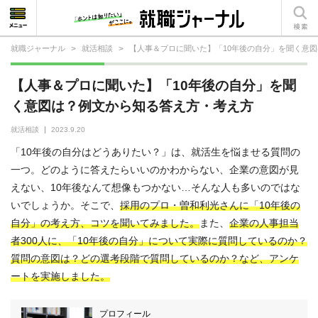
就職ジャーナル
>
就活相談
>
【人事＆プロに聞いた】「10年後の自分」を聞く意
就活相談
【人事＆プロに聞いた】「10年後の自分」を聞
就活ノウハウ
く意図は？例文から知る答え方・考え方
仕事の選び方・ヒント
就活相談
2023.9.20
「10年後の自分はどうありたい？」は、就活生を悩ませる質問の
仕事とは？
一つ。どのように答えたらいいのかわからない、企業の意図が見
えない、10年後なんて想像もつかない…そんな人も多いのではな
就活コラム
いでしょうか。そこで、
採用のプロ・曽和利光さんに「10年後の
自分」の考え方、コツを聞いてみました。
また、
企業の人事担当
者300人に、「10年後の自分」について実際に質問しているのか？
質問の意図は？どの選考段階で質問しているのか？など、アンケ
ートを実施
しました。
プロフィール