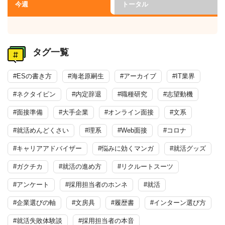
今週
トータル
タグ一覧
#ESの書き方
#海老原嗣生
#アーカイブ
#IT業界
#ネクタイピン
#内定辞退
#職種研究
#志望動機
#面接準備
#大手企業
#オンライン面接
#文系
#就活めんどくさい
#理系
#Web面接
#コロナ
#キャリアアドバイザー
#悩みに効くマンガ
#就活グッズ
#ガクチカ
#就活の進め方
#リクルートスーツ
#アンケート
#採用担当者のホンネ
#就活
#企業選びの軸
#文房具
#履歴書
#インターン選び方
#就活失敗体験談
#採用担当者の本音