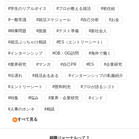
#学生のリアルボイス
#プロが教える就活
#初任給
#一般常識
#就活スケジュール
#自己分析
#お金
#時事問題
#面接
#テスト準備
#新社会人
#就活ぶっちゃけ相談
#ES（エントリーシート）
#インターンシップ
#OB・OG訪問
#海外で働く
#業界研究
#マンガ
#自己PR
#ES
#企業研究
#出遅れ
#就活あるある
#インターンシップの私服紹介
#エントリーシート
#曽和利光
#プロが語るシゴト
#特集
#悩み
#業界・企業研究
#インド
#人事のホンネ
#相談
すべて見る
就職ジャーナルって？