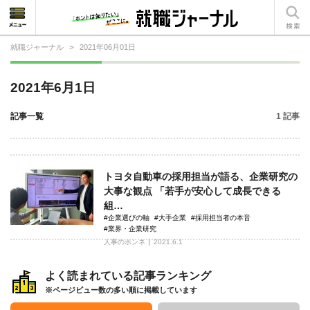
就職ジャーナル
>
2021年06月01日
就活相談
2021年6月1日
就活ノウハウ
記事一覧
1 記事
仕事の選び方・ヒント
仕事とは？
トヨタ自動車の採用担当が語る、企業研究の
就活コラム
大事な観点 「若手が安心して成長できる
組…
#企業選びの軸
#大手企業
#採用担当者の本音
#業界・企業研究
人事のホンネ
2021.6.1
よく読まれている記事ランキング
※ページビュー数の多い順に掲載しています