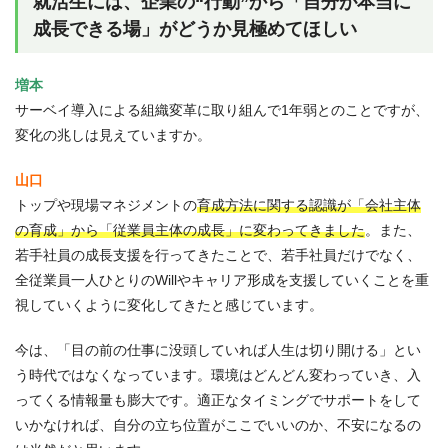
就活生には、企業の“行動”から「自分が本当に
成長できる場」がどうか見極めてほしい
増本
サーベイ導入による組織変革に取り組んで1年弱とのことですが、
変化の兆しは見えていますか。
山口
トップや現場マネジメントの
育成方法に関する認識が「会社主体
の育成」から「従業員主体の成長」に変わってきました
。また、
若手社員の成長支援を行ってきたことで、若手社員だけでなく、
全従業員一人ひとりのWillやキャリア形成を支援していくことを重
視していくように変化してきたと感じています。
今は、「目の前の仕事に没頭していれば人生は切り開ける」とい
う時代ではなくなっています。環境はどんどん変わっていき、入
ってくる情報量も膨大です。適正なタイミングでサポートをして
いかなければ、自分の立ち位置がここでいいのか、不安になるの