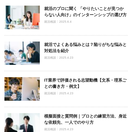
就活のプロに聞く 「やりたいことが見つか
らない人向け」のインターンシップの選び方
就活相談
2025.6.4
就活でよくある悩みとは？陥りがちな悩みと
対処法を紹介
就活相談
2025.4.23
IT業界で評価される志望動機【文系・理系ご
との書き方・例文】
就活相談
2025.4.23
模擬面接と質問例｜プロとの練習方法、身近
な依頼先、一人でのやり方
就活相談
2025.4.23