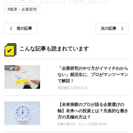
#業界・企業研究
前の記事
次の記事
投
稿
こんな記事も読まれています
ナ
ビ
「企業研究のやり方がイマイチわから
ゲ
ない」就活生に、プロがマンツーマン
ー
で解説！
シ
就活相談
2020.3.16
ョ
ン
【未来洞察のプロが語る企業選びの
軸】未来への投資とは？先進的な働き
方の見極め方は？
仕事の選び方・ヒント
2018.10.10