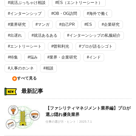
#就活ぶっちゃけ相談
#ES（エントリーシート）
#インターンシップ
#OB・OG訪問
#海外で働く
#業界研究
#マンガ
#自己PR
#ES
#企業研究
#出遅れ
#就活あるある
#インターンシップの私服紹介
#エントリーシート
#曽和利光
#プロが語るシゴト
#特集
#悩み
#業界・企業研究
#インド
#人事のホンネ
#相談
すべて見る
最新記事
【ファシリティマネジメント業界編】プロが
選ぶ隠れ優良業界
仕事の選び方・ヒント
2025.7.1