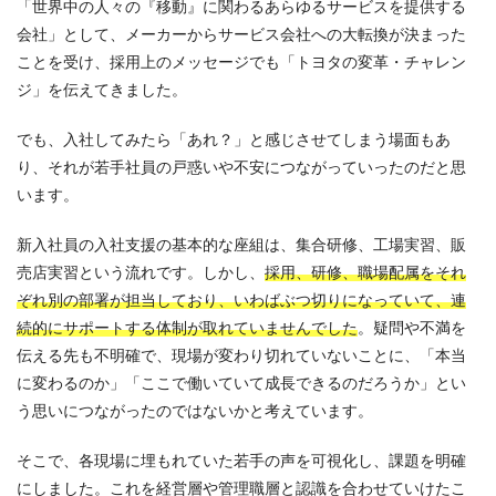
「世界中の人々の『移動』に関わるあらゆるサービスを提供する
会社」として、メーカーからサービス会社への大転換が決まった
ことを受け、採用上のメッセージでも「トヨタの変革・チャレン
ジ」を伝えてきました。
でも、入社してみたら「あれ？」と感じさせてしまう場面もあ
り、それが若手社員の戸惑いや不安につながっていったのだと思
います。
新入社員の入社支援の基本的な座組は、集合研修、工場実習、販
売店実習という流れです。しかし、
採用、研修、職場配属をそれ
ぞれ別の部署が担当しており、いわばぶつ切りになっていて、連
続的にサポートする体制が取れていませんでした
。疑問や不満を
伝える先も不明確で、現場が変わり切れていないことに、「本当
に変わるのか」「ここで働いていて成長できるのだろうか」とい
う思いにつながったのではないかと考えています。
そこで、各現場に埋もれていた若手の声を可視化し、課題を明確
にしました。これを経営層や管理職層と認識を合わせていけたこ