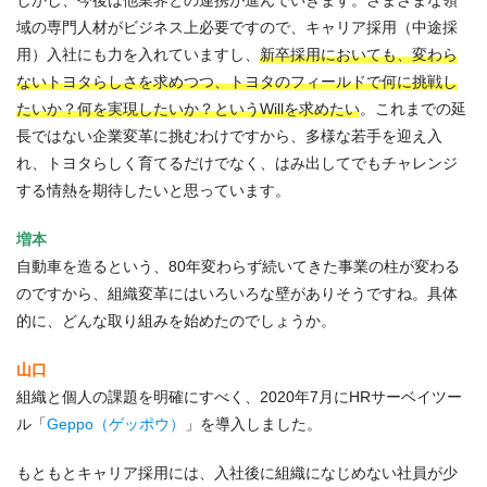
しかし、今後は他業界との連携が進んでいきます。さまざまな領
域の専門人材がビジネス上必要ですので、キャリア採用（中途採
用）入社にも力を入れていますし、
新卒採用においても、変わら
ないトヨタらしさを求めつつ、トヨタのフィールドで何に挑戦し
たいか？何を実現したいか？というWillを求めたい
。これまでの延
長ではない企業変革に挑むわけですから、多様な若手を迎え入
れ、トヨタらしく育てるだけでなく、はみ出してでもチャレンジ
する情熱を期待したいと思っています。
増本
自動車を造るという、80年変わらず続いてきた事業の柱が変わる
のですから、組織変革にはいろいろな壁がありそうですね。具体
的に、どんな取り組みを始めたのでしょうか。
山口
組織と個人の課題を明確にすべく、2020年7月にHRサーベイツー
ル「
Geppo（ゲッポウ）
」を導入しました。
もともとキャリア採用には、入社後に組織になじめない社員が少