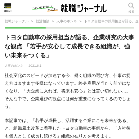
就職ジャーナル
>
就活相談
>
人事のホンネ
>
トヨタ自動車の採用担当が語る、企
就活相談
トヨタ自動車の採用担当が語る、企業研究の大事
就活ノウハウ
な観点 「若手が安心して成長できる組織が、強
い未来をつくる」
仕事の選び方・ヒント
人事のホンネ
2021.6.1
仕事とは？
社会変化のスピードが加速する今、働く組織の選び方、仕事の捉
就活コラム
え方はますます多様になっています。終身雇用が当たり前ではな
くなり、「大企業に入れば、将来も安心」とは言い切れない…。
そんな中で、企業選びの観点には何が重要になってくるのでしょ
う。
本記事では、「若手が成長し、活躍する企業にこそ未来がある」
と、組織風土改革に着手したトヨタ自動車の事例から、「入社後
も個人として成長し続ける」組織の在り方を考えます。