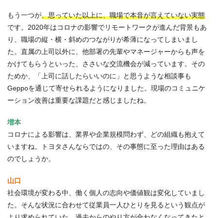
もう一つが
、思っていた以上に、職場で本音が言えていない実態
です。2020年はコロナの影響でリモートワークが進んだ背景もあ
り、職場の縦・横・斜めのつながりが希薄になってしまいまし
た。直属の上司以外に、他部署の先輩やマネージャーからも声を
かけてもらうといった、ささいな交流機会が減っています。その
ためか、「上司に話したらいいのに」と思うような相談事も
Geppoを通じて寄せられるようになりました。現場のコミュニケ
ーション改善は重要な課題だと感じましたね。
増本
コロナによる影響は、業界や企業規模問わず、どの組織も抱えて
いますね。トヨタさんならではの、その事態に至った理由はある
のでしょうか。
山口
社会環境が変わる中、働く個人の志向や価値観は変化していまし
た。そんな状況に合わせて従業員一人ひとりを見るという観点が
より求められていた。
過去からのやり方が合わなくなってきた
と