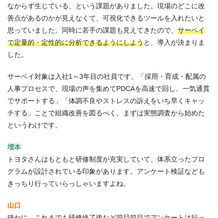
なからず生じている、という課題がありました。現場のどこに改
善点があるのかが見えなくて、可視化できるツールを入れたいと
思っていました。同時に若手の課題も見えてきたので、
サーベイ
で定量的・定性的に分析できるようにしよう
と、導入が決まりま
した。
サーベイ対象は入社1～3年目の社員です。「採用・育成・配属の
人事プロセスで、現場の声を集めてPDCAを高速で回し、一気通貫
でサポートする」「体調不良やストレスの訴えをいち早くキャッ
チする」ことで組織改善を図るべく、まずは実態調査から始めた
というわけです。
増本
トヨタさんはもともと研修制度が充実していて、体系立ったプロ
グラムが設計されている印象があります。アンケート検証なども
きっちり行っていらっしゃいますよね。
山口
確かに、これまでも研修終了後など節目節目でアンケートは行っ