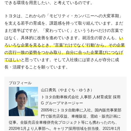
できる環境を用意したい、と考えているのです。
トヨタは、これからの「モビリティ・カンパニーへの大変革期」
を支える若手の育成を、課題感を持って取り組んでいます。まだ
まだ道半ばですが、「変わっていく」といううわべだけの言葉で
はなく、具体的に改善を進めていきます。就活生の皆さんも、
い
ろいろな企業を見るとき、“言葉”だけでなく“行動”から、その企業
の言行一致の姿勢をつかみ取り、自分に合った企業選びにつなげ
てほしい
と思っています。そして入社後には皆さんが存分に成
長・活躍することを願っています。
プロフィール
山口勇気（やまぐち・ゆうき）
トヨタ自動車株式会社 人事部 人材育成室 採用
G グループマネージャー
2005年にトヨタ自動車に入社。国内販売事業部
門で販売店収益、車種販促、需給・販売計画に
従事。全販売店全車種併売化プロジェクト等にも携わったのち、
2020年1月より人事部へ。キャリア採用領域を担当後、2021年1月