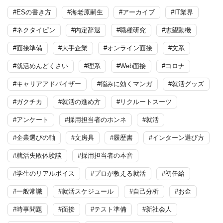
#ESの書き方
#海老原嗣生
#アーカイブ
#IT業界
#ネクタイピン
#内定辞退
#職種研究
#志望動機
#面接準備
#大手企業
#オンライン面接
#文系
#就活めんどくさい
#理系
#Web面接
#コロナ
#キャリアアドバイザー
#悩みに効くマンガ
#就活グッズ
#ガクチカ
#就活の進め方
#リクルートスーツ
#アンケート
#採用担当者のホンネ
#就活
#企業選びの軸
#文房具
#履歴書
#インターン選び方
#就活失敗体験談
#採用担当者の本音
#学生のリアルボイス
#プロが教える就活
#初任給
#一般常識
#就活スケジュール
#自己分析
#お金
#時事問題
#面接
#テスト準備
#新社会人