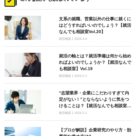
ナ
ビ
文系の就職、営業以外の仕事に就くに
ゲ
はどうすればいいのでしょう？【就活
ー
なんでも相談室Vol.20】
シ
就活相談
2024.4.4
ョ
ン
就活の軸とは？就活準備は何から始め
ればよいのでしょうか？【就活なんで
も相談室】Vol.19
就活相談
2024.2.1
“志望業界・企業にこだわりすぎて内
定がない！”とならないように気をつ
けることは？【就活なんでも相談室…
就活相談
2024.2.1
【プロが解説】企業研究のやり方・効