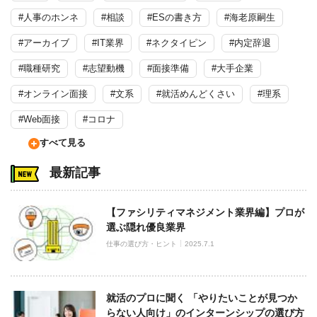
#人事のホンネ
#相談
#ESの書き方
#海老原嗣生
#アーカイブ
#IT業界
#ネクタイピン
#内定辞退
#職種研究
#志望動機
#面接準備
#大手企業
#オンライン面接
#文系
#就活めんどくさい
#理系
#Web面接
#コロナ
すべて見る
最新記事
【ファシリティマネジメント業界編】プロが
選ぶ隠れ優良業界
仕事の選び方・ヒント
2025.7.1
就活のプロに聞く 「やりたいことが見つか
らない人向け」のインターンシップの選び方