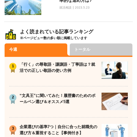
率的な進め方は?
就活相談
2023.5.23
よく読まれている記事ランキング
※ページビュー数の多い順に掲載しています
今週
トータル
「行く」の尊敬語・謙譲語・丁寧語は？就
活での正しい敬語の使い方例
“文具王”に聞いてみた！履歴書のためのボ
ールペン選び＆オススメ5選
企業選びの基準7つ｜自分に合った就職先の
選び方＆重視すること【事例付き】