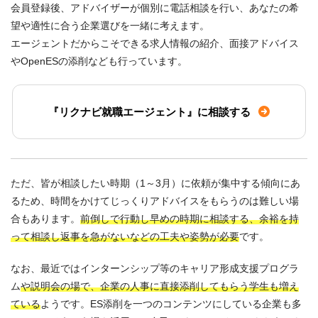
会員登録後、アドバイザーが個別に電話相談を行い、あなたの希
望や適性に合う企業選びを一緒に考えます。
エージェントだからこそできる求人情報の紹介、面接アドバイス
やOpenESの添削なども行っています。
『リクナビ就職エージェント』に相談する
ただ、皆が相談したい時期（1～3月）に依頼が集中する傾向にあ
るため、時間をかけてじっくりアドバイスをもらうのは難しい場
合もあります。
前倒しで行動し早めの時期に相談する、余裕を持
って相談し返事を急がないなどの工夫や姿勢が必要
です。
なお、最近ではインターンシップ等のキャリア形成支援プログラ
ム
や説明会の場で、企業の人事に直接添削してもらう学生も増え
ている
ようです。ES添削を一つのコンテンツにしている企業も多