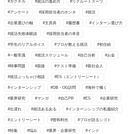
#ガクチカ
#就活の進め方
#リクルートスーツ
#アンケート
#採用担当者のホンネ
#就活
#企業選びの軸
#文房具
#履歴書
#インターン選び方
#就活失敗体験談
#採用担当者の本音
#学生のリアルボイス
#プロが教える就活
#初任給
#一般常識
#就活スケジュール
#自己分析
#お金
#時事問題
#面接
#テスト準備
#新社会人
#就活ぶっちゃけ相談
#ES（エントリーシート）
#インターンシップ
#OB・OG訪問
#海外で働く
#業界研究
#マンガ
#自己PR
#ES
#企業研究
#出遅れ
#就活あるある
#インターンシップの私服紹介
#エントリーシート
#曽和利光
#プロが語るシゴト
#特集
#悩み
#業界・企業研究
#インド