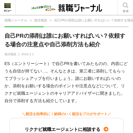
就職ジャーナル
>
就活相談
>
自己PRの添削は誰にお願いすればいい？依頼する場
就活相談
自己PRの添削は誰にお願いすればいい？依頼す
就活ノウハウ
る場合の注意点や自己添削方法も紹介
仕事の選び方・ヒント
就活相談
2024.2.1
ES（エントリーシート）で自己PRを書いてみたものの、内容にど
仕事とは？
うも自信が持てない…。そんなときは、第三者に添削してもらっ
てブラッシュアップを行いましょう。誰にお願いすればいいの
就活コラム
か、添削をお願いする場合のポイントや注意点などについて、リ
クナビ就職エージェントのキャリアアドバイザーに聞きました。
自分で添削する方法も紹介しています。
＼就活を効率的に！納得のいく就活をプロがサポート／
リクナビ就職エージェントに相談する