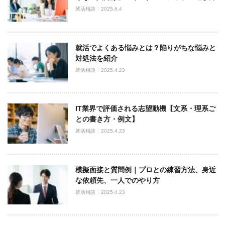
就活相談
2025.6.4
就活でよくある悩みとは？陥りがちな悩みと
対処法を紹介
就活相談
2025.4.23
IT業界で評価される志望動機【文系・理系ご
との書き方・例文】
就活相談
2025.4.23
模擬面接と質問例｜プロとの練習方法、身近
な依頼先、一人でのやり方
就活相談
2025.4.23