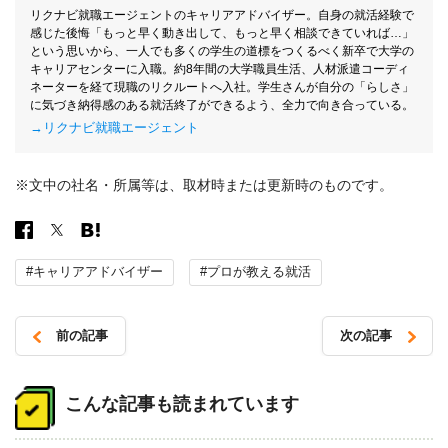
リクナビ就職エージェントのキャリアアドバイザー。自身の就活経験で
感じた後悔「もっと早く動き出して、もっと早く相談できていれば…」
という思いから、一人でも多くの学生の道標をつくるべく新卒で大学の
キャリアセンターに入職。約8年間の大学職員生活、人材派遣コーディ
ネーターを経て現職のリクルートへ入社。学生さんが自分の「らしさ」
に気づき納得感のある就活終了ができるよう、全力で向き合っている。
→リクナビ就職エージェント
※文中の社名・所属等は、取材時または更新時のものです。
#キャリアアドバイザー
#プロが教える就活
前の記事
次の記事
投
稿
こんな記事も読まれています
ナ