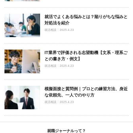
就活でよくある悩みとは？陥りがちな悩みと
対処法を紹介
就活相談
2025.4.23
IT業界で評価される志望動機【文系・理系ご
との書き方・例文】
就活相談
2025.4.23
模擬面接と質問例｜プロとの練習方法、身近
な依頼先、一人でのやり方
就活相談
2025.4.23
就職ジャーナルって？