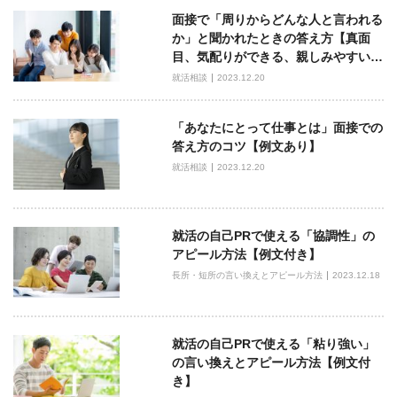
ビ
面接で「周りからどんな人と言われる
ゲ
か」と聞かれたときの答え方【真面
ー
目、気配りができる、親しみやすい…
シ
就活相談
2023.12.20
ョ
ン
「あなたにとって仕事とは」面接での
答え方のコツ【例文あり】
就活相談
2023.12.20
就活の自己PRで使える「協調性」の
アピール方法【例文付き】
長所・短所の言い換えとアピール方法
2023.12.18
就活の自己PRで使える「粘り強い」
の言い換えとアピール方法【例文付
き】