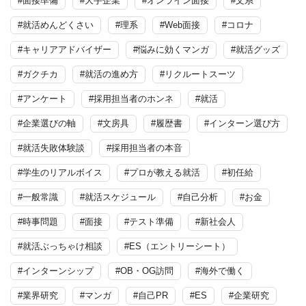
#面接準備
#大手企業
#オンライン面接
#文系
#就活めんどくさい
#理系
#Web面接
#コロナ
#キャリアアドバイザー
#悩みに効くマンガ
#就活グッズ
#ガクチカ
#就活の進め方
#リクルートスーツ
#アンケート
#採用担当者のホンネ
#就活
#企業選びの軸
#文房具
#履歴書
#インターン選び方
#就活失敗体験談
#採用担当者の本音
#学生のリアルボイス
#プロが教える就活
#初任給
#一般常識
#就活スケジュール
#自己分析
#お金
#時事問題
#面接
#テスト準備
#新社会人
#就活ぶっちゃけ相談
#ES（エントリーシート）
#インターンシップ
#OB・OG訪問
#海外で働く
#業界研究
#マンガ
#自己PR
#ES
#企業研究