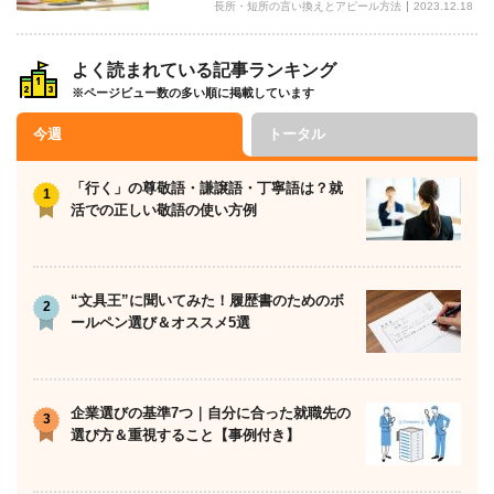
長所・短所の言い換えとアピール方法
2023.12.18
よく読まれている記事ランキング
※ページビュー数の多い順に掲載しています
今週
トータル
「行く」の尊敬語・謙譲語・丁寧語は？就
活での正しい敬語の使い方例
“文具王”に聞いてみた！履歴書のためのボ
ールペン選び＆オススメ5選
企業選びの基準7つ｜自分に合った就職先の
選び方＆重視すること【事例付き】