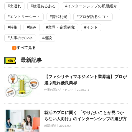
#出遅れ
#就活あるある
#インターンシップの私服紹介
#エントリーシート
#曽和利光
#プロが語るシゴト
#特集
#悩み
#業界・企業研究
#インド
#人事のホンネ
#相談
すべて見る
最新記事
【ファシリティマネジメント業界編】プロが
選ぶ隠れ優良業界
仕事の選び方・ヒント
2025.7.1
就活のプロに聞く 「やりたいことが見つか
らない人向け」のインターンシップの選び方
就活相談
2025.6.4