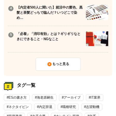
【内定者500人に聞いた】就活中の髪色、黒
髪と茶髪どっちで臨んだ？いつどこで染
め…
「必着」「消印有効」とは？ギリギリなと
きにできること・NGなこと
もっと見る
タグ一覧
#ESの書き方
#海老原嗣生
#アーカイブ
#IT業界
#ネクタイピン
#内定辞退
#職種研究
#志望動機