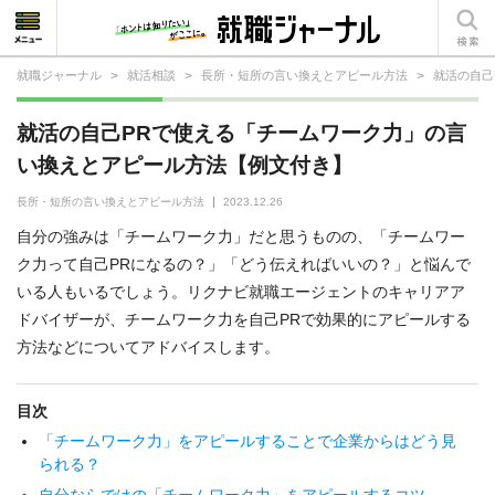
就職ジャーナル
>
就活相談
>
長所・短所の言い換えとアピール方法
>
就活の自己
就活相談
就活の自己PRで使える「チームワーク力」の言
就活ノウハウ
い換えとアピール方法【例文付き】
仕事の選び方・ヒント
長所・短所の言い換えとアピール方法
2023.12.26
自分の強みは「チームワーク力」だと思うものの、「チームワー
仕事とは？
ク力って自己PRになるの？」「どう伝えればいいの？」と悩んで
いる人もいるでしょう。リクナビ就職エージェントのキャリアア
就活コラム
ドバイザーが、チームワーク力を自己PRで効果的にアピールする
方法などについてアドバイスします。
目次
「チームワーク力」をアピールすることで企業からはどう見
られる？