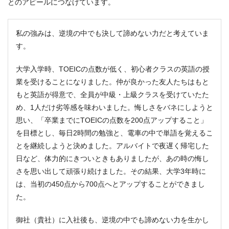
とのアピールにつなげています。
私の強みは、逆境の中でも決して諦めない力だと考えていま
す。
大学入学時、TOEICの点数が低く、初心者クラスの英語の授
業を受けることになりました。仲が良かった友人たちはもと
もと英語が得意で、全員が中級・上級クラスを受けていたた
め、1人だけ劣等感を味わいました。悔しさをバネにしようと
思い、「卒業までにTOEICの点数を200点アップすること」
を目標とし、毎日2時間の勉強と、電車の中で単語を覚えるこ
とを継続しようと決めました。アルバイトで夜遅く帰宅した
日など、体力的にきついときもありましたが、あの時の悔し
さを思い出して頑張り続けました。その結果、大学3年時に
は、当初の450点から700点へとアップすることができまし
た。
御社（貴社）に入社後も、逆境の中でも諦めない力を生かし