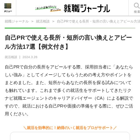
就職ジャーナル
>
就活相談
>
自己PRで使える長所・短所の言い換えとアピール方法
就活相談
自己PRで使える長所・短所の言い換えとアピー
就活ノウハウ
ル方法17選【例文付き】
仕事の選び方・ヒント
就活相談
2024.3.26
自己PRで自分の長所をアピールする際、採用担当者に「あなたら
仕事とは？
しい強み」としてイメージしてもらうための考え方やポイントを
まとめました。また、短所からあなたの長所を探る試みについて
就活コラム
も触れています。これまで多くの就活生をサポートしてきたリク
ナビ就職エージェントのキャリアドバイザー（CA）による解説で
すので、就活における自己PRや面接の準備をする際に、ぜひご活
用ください。
＼就活を効率的に！納得のいく就活をプロがサポート／