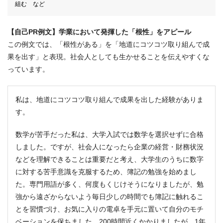
組む など
【自己PR例文】学業において発揮した「根性」をアピール
この例文では、「根性がある」を「地道にコツコツ取り組んで成
果を出す」と表現。社会人としても生かせることを伝えやすくな
っています。
私は、地道にコツコツ取り組んで成果を出した経験がありま
す。
数学が苦手だった私は、大学入試では数学を選択せずに合格
しました。ですが、社会人になったら企業の経営・財務状況
などを理解できることは重要だと考え、大学生のうちに数字
に対する苦手意識を克服するため、簿記の勉強を始めまし
た。専門用語が多く、何度もくじけそうになりましたが、勉
強から遠ざからないよう毎日少しの時間でも簿記に触れるこ
とを習慣づけ、お気に入りの電卓を手元に置いて自分のモチ
ベーションを保ちました。200時間近くかかりましたが、1年