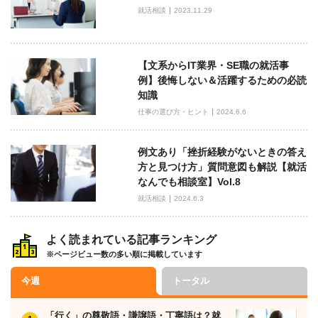
就活相談
2023.11.29
【文系からIT業界・SE職の就活事
例】後悔しない＆活躍するための必読
知識
仕事の選び方・ヒント
2024.6.6
例文あり「挫折経験がないときの答え
方と見つけ方」質問意図も解説【就活
なんでも相談室】Vol.8
就活相談
2024.6.3
よく読まれている記事ランキング
※ページビュー数の多い順に掲載しています
今週
トータル
「行く」の尊敬語・謙譲語・丁寧語は？就