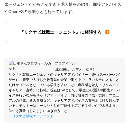
エージェントだからこそできる求人情報の紹介、面接アドバイス
やOpenESの添削なども行っています。
『リクナビ就職エージェント』に相談する
プロフィール
田添優紀（たぞえ・ゆき）
リクナビ就職エージェントのキャリアアドバイザー／SV（スーパーバイ
ザー）。新卒で入社した教育系の企業で働く中で、良い大学に入ること
だけがゴールとなっている学生が多いことに違和感を覚えてリクルート
キャリア（当時）に転職。現在はSVとして、学生との面談や面接アドバ
イスを行いながらキャリアアドバイザー向け研修の作成・実施、マニュ
アルの作成、新人育成など、キャリアアドバイスの質向上に取り組んで
いる。モットーは、一人ひとりの可能性を広げる手伝いができるよう、
学生と真摯（しんし）に向き合うこと。
→リクナビ就職エージェント