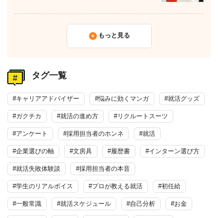
もっと見る
タグ一覧
#キャリアアドバイザー
#悩みに効くマンガ
#就活グッズ
#ガクチカ
#就活の進め方
#リクルートスーツ
#アンケート
#採用担当者のホンネ
#就活
#企業選びの軸
#文房具
#履歴書
#インターン選び方
#就活失敗体験談
#採用担当者の本音
#学生のリアルボイス
#プロが教える就活
#初任給
#一般常識
#就活スケジュール
#自己分析
#お金