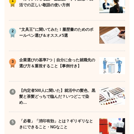
活での正しい敬語の使い方例
“文具王”に聞いてみた！履歴書のためのボ
ールペン選び＆オススメ5選
企業選びの基準7つ｜自分に合った就職先の
選び方＆重視すること【事例付き】
【内定者500人に聞いた】就活中の髪色、黒
髪と茶髪どっちで臨んだ？いつどこで染
め…
「必着」「消印有効」とは？ギリギリなと
きにできること・NGなこと