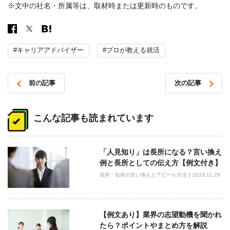
※文中の社名・所属等は、取材時または更新時のものです。
#キャリアアドバイザー
#プロが教える就活
前の記事
次の記事
投
稿
こんな記事も読まれています
ナ
ビ
「人見知り」は長所になる？言い換え
ゲ
例と長所としての伝え方【例文付き】
ー
長所・短所の言い換えとアピール方法
2023.11.29
シ
ョ
ン
【例文あり】業界の志望動機を聞かれ
たら？ポイントやまとめ方を解説