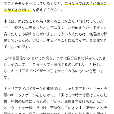
すことをモットーにしている」など、
自分ならではの「頑張るこ
とができた理由」
を伝えてください。
中には、大変なことを乗り越えることが当たり前になっていた
り、「特別な工夫をしたわけではなく、ただ耐えただけです」と
言ったりする学生さんがいます。そういう人たちは、無意識で行
動しているため、アピールするべきことに気づかず、言語化でき
ていないのです。
この“言語化する”という作業を、まずは自分自身で試みてくださ
い。その上で、「自分一人で言語化するのは難しい」と感じた
ら、キャリアアドバイザーの手を借りてみるのもいいと思いま
す。
キャリアアドバイザーとの相談では、キャリアアドバイザーと会
話のキャッチボールをしながら、「実はこの時の行動はこんな動
機／発想の転換によるもの。だから、最後まで続けられたんだ」
ということを一緒に見つけ、言語化していきます。ほかの人と会
話することは、自分では気づかなかった新しい引き出しを開ける