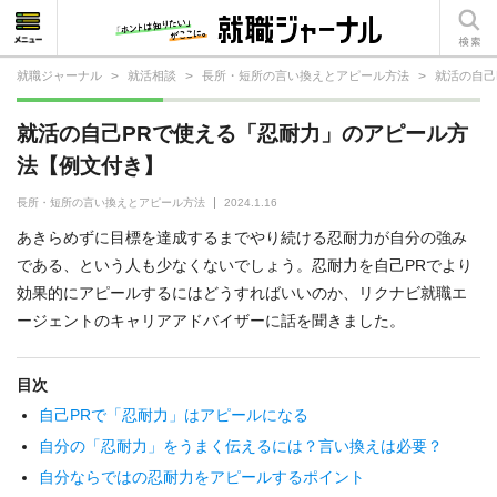
就職ジャーナル
>
就活相談
>
長所・短所の言い換えとアピール方法
>
就活の自己
就活相談
就活の自己PRで使える「忍耐力」のアピール方
就活ノウハウ
法【例文付き】
仕事の選び方・ヒント
長所・短所の言い換えとアピール方法
2024.1.16
あきらめずに目標を達成するまでやり続ける忍耐力が自分の強み
仕事とは？
である、という人も少なくないでしょう。忍耐力を自己PRでより
効果的にアピールするにはどうすればいいのか、リクナビ就職エ
就活コラム
ージェントのキャリアアドバイザーに話を聞きました。
目次
自己PRで「忍耐力」はアピールになる
自分の「忍耐力」をうまく伝えるには？言い換えは必要？
自分ならではの忍耐力をアピールするポイント