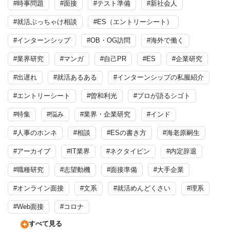
#時事問題
#面接
#テスト準備
#新社会人
#就活ぶっちゃけ相談
#ES（エントリーシート）
#インターンシップ
#OB・OG訪問
#海外で働く
#業界研究
#マンガ
#自己PR
#ES
#企業研究
#出遅れ
#就活あるある
#インターンシップの私服紹介
#エントリーシート
#曽和利光
#プロが語るシゴト
#特集
#悩み
#業界・企業研究
#インド
#人事のホンネ
#相談
#ESの書き方
#海老原嗣生
#アーカイブ
#IT業界
#ネクタイピン
#内定辞退
#職種研究
#志望動機
#面接準備
#大手企業
#オンライン面接
#文系
#就活めんどくさい
#理系
#Web面接
#コロナ
すべて見る