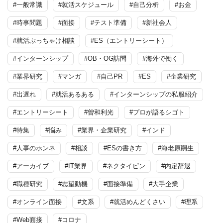
#一般常識
#就活スケジュール
#自己分析
#お金
#時事問題
#面接
#テスト準備
#新社会人
#就活ぶっちゃけ相談
#ES（エントリーシート）
#インターンシップ
#OB・OG訪問
#海外で働く
#業界研究
#マンガ
#自己PR
#ES
#企業研究
#出遅れ
#就活あるある
#インターンシップの私服紹介
#エントリーシート
#曽和利光
#プロが語るシゴト
#特集
#悩み
#業界・企業研究
#インド
#人事のホンネ
#相談
#ESの書き方
#海老原嗣生
#アーカイブ
#IT業界
#ネクタイピン
#内定辞退
#職種研究
#志望動機
#面接準備
#大手企業
#オンライン面接
#文系
#就活めんどくさい
#理系
#Web面接
#コロナ