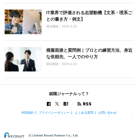
IT業界で評価される志望動機【文系・理系ご
との書き方・例文】
就活相談
2025.4.23
模擬面接と質問例｜プロとの練習方法、身近
な依頼先、一人でのやり方
就活相談
2025.4.23
就職ジャーナルって？
利用規約
プライバシーポリシー
よくある質問
お問い合わせ
(C) Indeed Recruit Partners Co., Ltd.