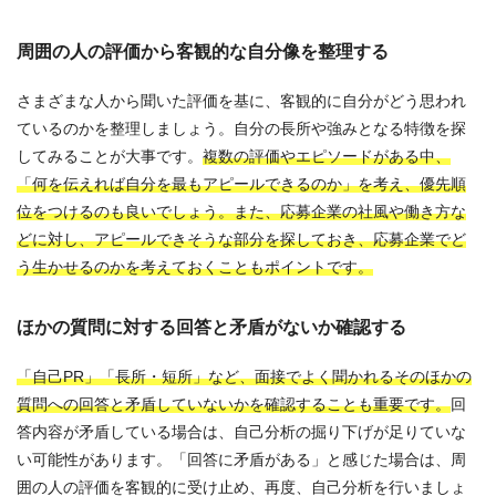
周囲の人の評価から客観的な自分像を整理する
さまざまな人から聞いた評価を基に、客観的に自分がどう思われ
ているのかを整理しましょう。自分の長所や強みとなる特徴を探
してみることが大事です。
複数の評価やエピソードがある中、
「何を伝えれば自分を最もアピールできるのか」を考え、優先順
位をつけるのも良いでしょう。また、応募企業の社風や働き方な
どに対し、アピールできそうな部分を探しておき、応募企業でど
う生かせるのかを考えておくこともポイントです。
ほかの質問に対する回答と矛盾がないか確認する
「自己PR」「長所・短所」など、面接でよく聞かれるそのほかの
質問への回答と矛盾していないかを確認することも重要です。
回
答内容が矛盾している場合は、自己分析の掘り下げが足りていな
い可能性があります。「回答に矛盾がある」と感じた場合は、周
囲の人の評価を客観的に受け止め、再度、自己分析を行いましょ