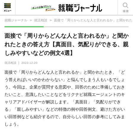
就職ジャーナル
>
就活相談
>
面接で「周りからどんな人と言われるか」と聞かれた
就活相談
面接で「周りからどんな人と言われるか」と聞か
就活ノウハウ
れたときの答え方【真面目、気配りができる、親
しみやすいなどの例文4選】
仕事の選び方・ヒント
就活相談
2023.12.20
仕事とは？
面接で「周りからどんな人と言われるか」と聞かれたとき、「ど
就活コラム
う答えればいいのかわからない」と悩んでしまう人もいるでしょ
う。今回は、企業が質問する意図や、回答のために準備しておき
たいこと、意識したいことなどをリクナビ就職エージェントのキ
ャリアアドバイザーが解説します。「真面目」「気配りができ
る」「親しみやすい」などの特徴の例や回答例文、避けた方がい
い回答例なども紹介するので、自分らしい回答の参考にしてみま
しょう。