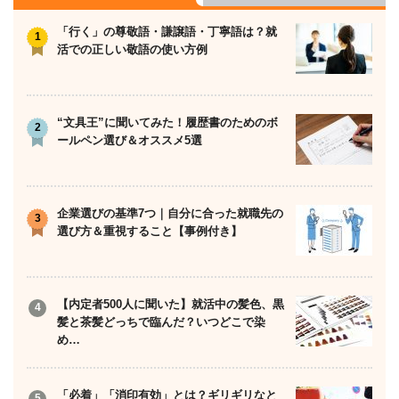
「行く」の尊敬語・謙譲語・丁寧語は？就
活での正しい敬語の使い方例
“文具王”に聞いてみた！履歴書のためのボ
ールペン選び＆オススメ5選
企業選びの基準7つ｜自分に合った就職先の
選び方＆重視すること【事例付き】
【内定者500人に聞いた】就活中の髪色、黒
髪と茶髪どっちで臨んだ？いつどこで染
め…
「必着」「消印有効」とは？ギリギリなと