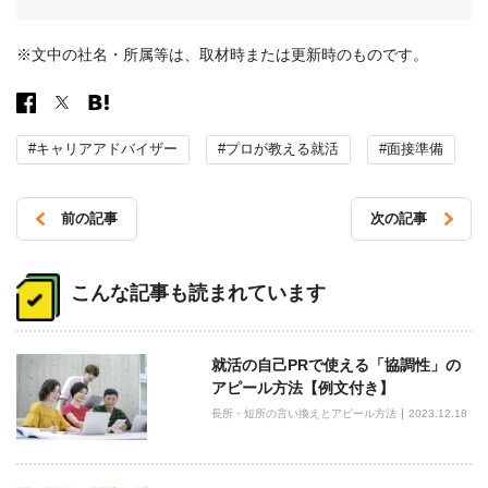
※文中の社名・所属等は、取材時または更新時のものです。
#キャリアアドバイザー
#プロが教える就活
#面接準備
前の記事
次の記事
投
稿
こんな記事も読まれています
ナ
ビ
就活の自己PRで使える「協調性」の
ゲ
アピール方法【例文付き】
ー
長所・短所の言い換えとアピール方法
2023.12.18
シ
ョ