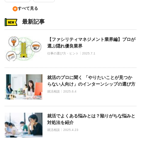
すべて見る
最新記事
【ファシリティマネジメント業界編】プロが
選ぶ隠れ優良業界
仕事の選び方・ヒント
2025.7.1
就活のプロに聞く 「やりたいことが見つか
らない人向け」のインターンシップの選び方
就活相談
2025.6.4
就活でよくある悩みとは？陥りがちな悩みと
対処法を紹介
就活相談
2025.4.23