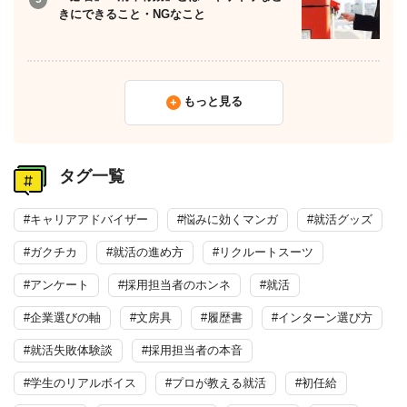
きにできること・NGなこと
もっと見る
タグ一覧
#キャリアアドバイザー
#悩みに効くマンガ
#就活グッズ
#ガクチカ
#就活の進め方
#リクルートスーツ
#アンケート
#採用担当者のホンネ
#就活
#企業選びの軸
#文房具
#履歴書
#インターン選び方
#就活失敗体験談
#採用担当者の本音
#学生のリアルボイス
#プロが教える就活
#初任給