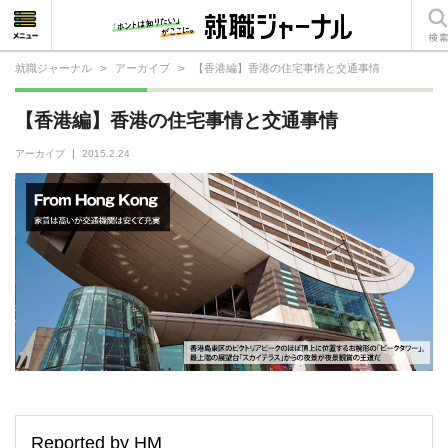
就職ジャーナル
>
アーカイブ
>
【香港編】香港の住宅事情と交通事情
就活相談
【香港編】香港の住宅事情と交通事情
就活ノウハウ
アーカイブ
2015.2.24
仕事の選び方・ヒント
仕事とは？
就活コラム
Reported by HM