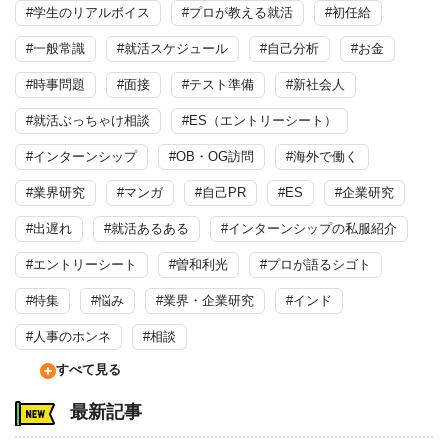
#学生のリアルボイス
#プロが教える就活
#初任給
#一般常識
#就活スケジュール
#自己分析
#お金
#時事問題
#面接
#テスト準備
#新社会人
#就活ぶっちゃけ相談
#ES（エントリーシート）
#インターンシップ
#OB・OG訪問
#海外で働く
#業界研究
#マンガ
#自己PR
#ES
#企業研究
#出遅れ
#就活あるある
#インターンシップの私服紹介
#エントリーシート
#曽和利光
#プロが語るシゴト
#特集
#悩み
#業界・企業研究
#インド
#人事のホンネ
#相談
すべて見る
最新記事