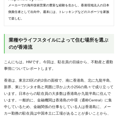
メーカーでの海外技術営業の豊富な経験を生かし、香港現地法人の日本
側責任者として出向中。週末には、トレッキングなどのスポーツを家族
で楽しむ。
業種やライフスタイルによって住む場所を選ぶ
のが香港流
こんにちは。HMです。今回は、駐在員の目線から、不動産と通勤
事情についてレポートします。
香港は、東京23区の約2倍の面積で、南に香港島、北に九龍半島、
新界、東にランタオ島と周囲に浮かぶ大小256の島々で成り立って
います。日本からの駐在員の大多数は香港島か九龍半島に住んで
います。一般的に、金融機関は香港島の中環（通称Central）に集
中しているため、金融関係の仕事をしている人は香港島に、メー
カー勤務の駐在員は中国本土に工場があることが多いことから、