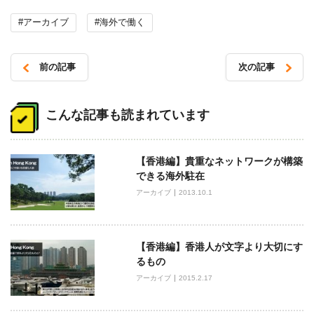
#アーカイブ
#海外で働く
前の記事
次の記事
投
稿
こんな記事も読まれています
ナ
ビ
【香港編】貴重なネットワークが構築
ゲ
できる海外駐在
ー
アーカイブ
2013.10.1
シ
ョ
ン
【香港編】香港人が文字より大切にす
るもの
アーカイブ
2015.2.17