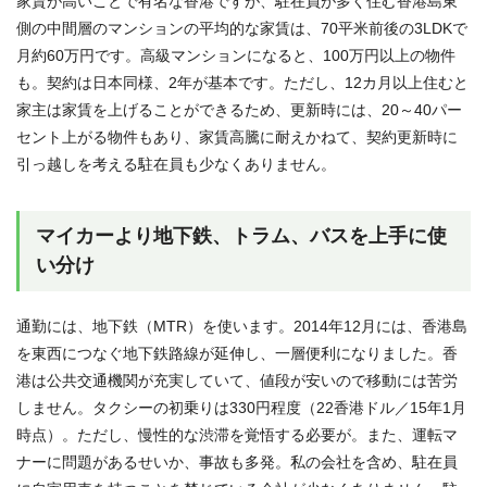
家賃が高いことで有名な香港ですが、駐在員が多く住む香港島東
側の中間層のマンションの平均的な家賃は、70平米前後の3LDKで
月約60万円です。高級マンションになると、100万円以上の物件
も。契約は日本同様、2年が基本です。ただし、12カ月以上住むと
家主は家賃を上げることができるため、更新時には、20～40パー
セント上がる物件もあり、家賃高騰に耐えかねて、契約更新時に
引っ越しを考える駐在員も少なくありません。
マイカーより地下鉄、トラム、バスを上手に使
い分け
通勤には、地下鉄（MTR）を使います。2014年12月には、香港島
を東西につなぐ地下鉄路線が延伸し、一層便利になりました。香
港は公共交通機関が充実していて、値段が安いので移動には苦労
しません。タクシーの初乗りは330円程度（22香港ドル／15年1月
時点）。ただし、慢性的な渋滞を覚悟する必要が。また、運転マ
ナーに問題があるせいか、事故も多発。私の会社を含め、駐在員