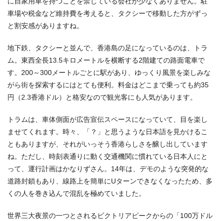
に自家用車を持つことを禁じている会社が少なくありません。駐
車場や税金など維持費を考えると、タクシーで移動した方がずっ
と割安感がありますね。
地下鉄、タクシーと並んで、香港島の足になっているのは、トラ
ム。東西全長13.5キロメートルを横断する2階建ての路面電車で
す。200～300メートルごとに駅があり、ゆっくり風景を楽しみな
がら街を探索するにはとても便利。料金はどこまで乗っても約35
円（2.3香港ドル）と格安なので観光客にも人気があります。
トラムは、車体側面が広告宣伝スペースになっていて、目を楽し
ませてくれます。時々、「？」と思うような日本語を見かけるこ
ともありますが、それがいっそう香港らしさを醸し出しています
ね。ただし、時刻表通りに動く交通機関に慣れている日本人にと
って、運行計画はかなりずさん。14年は、デモのような突発的な
道路封鎖もあり、線路上を簡単にUターンできなくなったため、多
くの人を巻き込んで混乱を極めていました。
世界三大夜景の一つとされるビクトリアピークからの「100万ドル