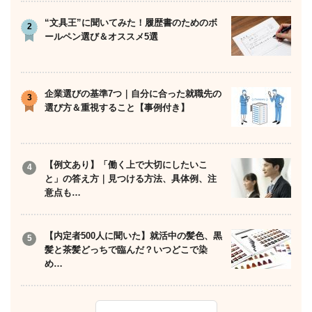
“文具王”に聞いてみた！履歴書のためのボ
ールペン選び＆オススメ5選
企業選びの基準7つ｜自分に合った就職先の
選び方＆重視すること【事例付き】
【例文あり】「働く上で大切にしたいこ
と」の答え方｜見つける方法、具体例、注
意点も…
【内定者500人に聞いた】就活中の髪色、黒
髪と茶髪どっちで臨んだ？いつどこで染
め…