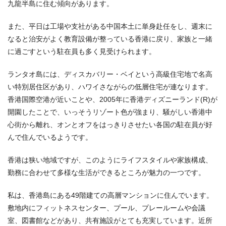
九龍半島に住む傾向があります。
また、平日は工場や支社がある中国本土に単身赴任をし、週末に
なると治安がよく教育設備が整っている香港に戻り、家族と一緒
に過ごすという駐在員も多く見受けられます。
ランタオ島には、ディスカバリー・ベイという高級住宅地で名高
い特別居住区があり、ハワイさながらの低層住宅が連なります。
香港国際空港が近いことや、2005年に香港ディズニーランド(R)が
開園したことで、いっそうリゾート色が強まり、騒がしい香港中
心街から離れ、オンとオフをはっきりさせたい各国の駐在員が好
んで住んでいるようです。
香港は狭い地域ですが、このようにライフスタイルや家族構成、
勤務に合わせて多様な生活ができるところが魅力の一つです。
私は、香港島にある49階建ての高層マンションに住んでいます。
敷地内にフィットネスセンター、プール、プレールームや会議
室、図書館などがあり、共有施設がとても充実しています。近所