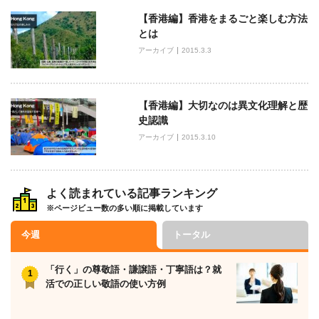
【香港編】香港をまるごと楽しむ方法
とは
アーカイブ
2015.3.3
【香港編】大切なのは異文化理解と歴
史認識
アーカイブ
2015.3.10
よく読まれている記事ランキング
※ページビュー数の多い順に掲載しています
今週
トータル
「行く」の尊敬語・謙譲語・丁寧語は？就
活での正しい敬語の使い方例