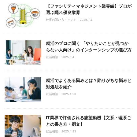
【ファシリティマネジメント業界編】プロが
選ぶ隠れ優良業界
仕事の選び方・ヒント
2025.7.1
就活のプロに聞く 「やりたいことが見つか
らない人向け」のインターンシップの選び方
就活相談
2025.6.4
就活でよくある悩みとは？陥りがちな悩みと
対処法を紹介
就活相談
2025.4.23
IT業界で評価される志望動機【文系・理系ご
との書き方・例文】
就活相談
2025.4.23