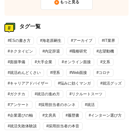
もっと見る
タグ一覧
#ESの書き方
#海老原嗣生
#アーカイブ
#IT業界
#ネクタイピン
#内定辞退
#職種研究
#志望動機
#面接準備
#大手企業
#オンライン面接
#文系
#就活めんどくさい
#理系
#Web面接
#コロナ
#キャリアアドバイザー
#悩みに効くマンガ
#就活グッズ
#ガクチカ
#就活の進め方
#リクルートスーツ
#アンケート
#採用担当者のホンネ
#就活
#企業選びの軸
#文房具
#履歴書
#インターン選び方
#就活失敗体験談
#採用担当者の本音