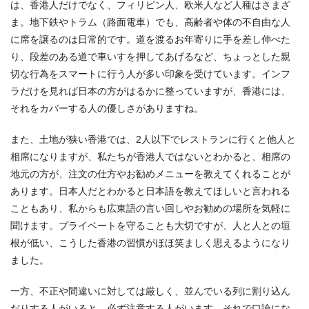
は、香港人だけでなく、フィリピン人、欧米人など人種はさまざ
ま。地下鉄やトラム（路面電車）でも、高齢者や体の不自由な人
に席を譲るのは日常的です。道を渡るお年寄りに手を差し伸べた
り、段差のある道で車いすを押してあげるなど、ちょっとした親
切な行為をスマートに行う人が多い印象を受けています。インフ
ラだけを見れば日本の方がはるかに整っていますが、香港には、
それをカバーする人の優しさがありますね。
また、土地が狭い香港では、2人以下でレストランに行くと他人と
相席になりますが、私たちが香港人ではないとわかると、相席の
地元の方が、注文の仕方やお勧めメニューを教えてくれることが
あります。日本人だとわかると日本語を教えてほしいと言われる
こともあり、私からも広東語の言い回しやお勧めの場所を気軽に
聞けます。プライベートを守ることも大切ですが、人と人との垣
根が低い、こうした香港の習慣がほほ笑ましく思えるようになり
ました。
一方、不正や間違いに対しては厳しく、並んでいる列に割り込ん
だりする人がいると、必ず注意する人がいます。それで口論にな