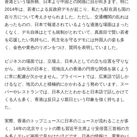
香港という場所柄、日本より中国との関係に目が向きます。特に
2014年は、若者による反政府デモが起こり、私たち駐在員も国の
在り方について考えさせられました。ただし、交通機関の乱れは
あったものの、日本で報道されているような過激な場面はまった
くなく、デモ自体はとても統制がとれていて、真面目で賢い若者
を応援したい気持ちに。民主化を守るデモには外国人の姿も多
く、金色や黄色のリボンをつけ、賛同を表明していました。
ビジネスの場面では、立場上、日本人としての立ち位置を守りな
がら、出向元の日本と、現地法人の香港の円滑な関係を築くよう
に常に配慮が欠かせません。プライベートでは、広東語で話しか
けるなど、地元の人と積極的にかかわるよう努めています。スー
パーやレストランでは、日本人だとわかると日本語で話しかけて
くる人も多く、香港は反日より親日という印象を強く持ちまし
た。
実際、香港のトップニュースに日本のニュースが流れることが多
く、14年の北京サミットの際も習近平主席より安倍晋三首相の方
を多くテレビ画面で見かけたほどです。日本の情報は、電車やバ