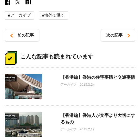
#アーカイブ
#海外で働く
前の記事
次の記事
投
稿
こんな記事も読まれています
ナ
ビ
【香港編】香港の住宅事情と交通事情
ゲ
アーカイブ
2015.2.24
ー
シ
ョ
ン
【香港編】香港人が文字より大切にす
るもの
アーカイブ
2015.2.17