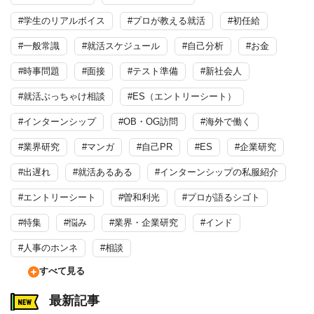
#学生のリアルボイス
#プロが教える就活
#初任給
#一般常識
#就活スケジュール
#自己分析
#お金
#時事問題
#面接
#テスト準備
#新社会人
#就活ぶっちゃけ相談
#ES（エントリーシート）
#インターンシップ
#OB・OG訪問
#海外で働く
#業界研究
#マンガ
#自己PR
#ES
#企業研究
#出遅れ
#就活あるある
#インターンシップの私服紹介
#エントリーシート
#曽和利光
#プロが語るシゴト
#特集
#悩み
#業界・企業研究
#インド
#人事のホンネ
#相談
すべて見る
最新記事