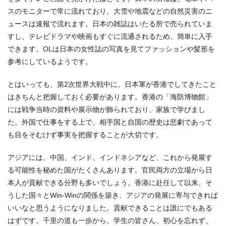
スのモニターで常に流れており、大雪や地震などの自然災害のニ
ュースは速報で流れます。日本の雑誌はいたる所で売られていま
すし、テレビドラマや映画もすぐに流通されるため、簡単に入手
できます。OLは日本の女性誌の写真を見てファッションや髪形を
参考にしているようです。
とはいっても、第2次世界大戦中に、日本軍が香港でしてきたこと
はきちんと把握しておく必要があります。香港の「海防博物館」
には戦争当時の資料や展示物が飾られており、家族で学びまし
た。外国で仕事をする上で、相手国と自国の歴史は悲劇であって
も目をそむけず事実を把握することが大切です。
アジアには、中国、インド、インドネシアなど、これから発展す
る可能性を秘めた国がたくさんあります。官民両方の立場から日
本人が貢献できる分野も多いでしょう。香港に赴任して以来、そ
うした国々とWin-Winの関係を築き、アジアの発展に寄与できれば
いいなと思うようになりました。貢献できることは誰にでもある
はずです。千里の道も一歩から。学生の皆さん、初心を忘れず、