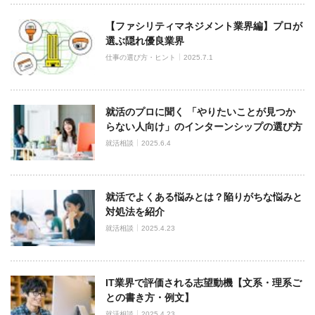
【ファシリティマネジメント業界編】プロが
選ぶ隠れ優良業界
仕事の選び方・ヒント
2025.7.1
就活のプロに聞く 「やりたいことが見つか
らない人向け」のインターンシップの選び方
就活相談
2025.6.4
就活でよくある悩みとは？陥りがちな悩みと
対処法を紹介
就活相談
2025.4.23
IT業界で評価される志望動機【文系・理系ご
との書き方・例文】
就活相談
2025.4.23