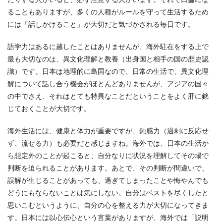
ることもありますが、多くの人種がルールを守って生活するため
には「話しかけること」が大切だと気づかされる毎日です。
語学力はあるに越したことはありませんが、海外駐在をする上で
最も大切なのは、異文化理解と教養（出身国と相手の国の歴史認
識）です。日本は地理的に島国なので、日常の生活で、異文化理
解について話し合う機会がほとんどありませんが、アジアの国々
の中でさえ、それはとても特異なことだということをよく肝に銘
じておくことが大切です。
海外生活には、健康と体力が重要ですが、鈍感力（過剰に反応せ
ず、流せる力）も必要だと感じますね。海外では、日本の生活か
ら想定外のことが起こると、自分なりに状況を理解してその場で
判断を迫られることがあります。あとで、その判断が間違いで、
誤解が生じることがあっても、過ぎてしまったことや悔やんでも
どうにもならないことは気にしない。自分はベストを尽くしたと
思いこむというように、自分の心を整える力が大切になってきま
す。日本には以心伝心という言葉がありますが、海外では「説明