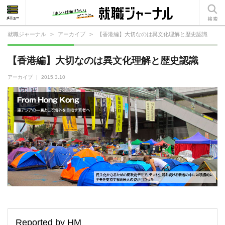
就職ジャーナル
>
アーカイブ
>
【香港編】大切なのは異文化理解と歴史認識
就活相談
【香港編】大切なのは異文化理解と歴史認識
就活ノウハウ
アーカイブ
2015.3.10
仕事の選び方・ヒント
仕事とは？
就活コラム
Reported by HM