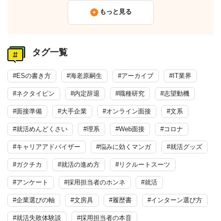
もっと見る
タグ一覧
#ESの書き方
#海老原嗣生
#アーカイブ
#IT業界
#ネクタイピン
#内定辞退
#職種研究
#志望動機
#面接準備
#大手企業
#オンライン面接
#文系
#就活めんどくさい
#理系
#Web面接
#コロナ
#キャリアアドバイザー
#悩みに効くマンガ
#就活グッズ
#ガクチカ
#就活の進め方
#リクルートスーツ
#アンケート
#採用担当者のホンネ
#就活
#企業選びの軸
#文房具
#履歴書
#インターン選び方
#就活失敗体験談
#採用担当者の本音