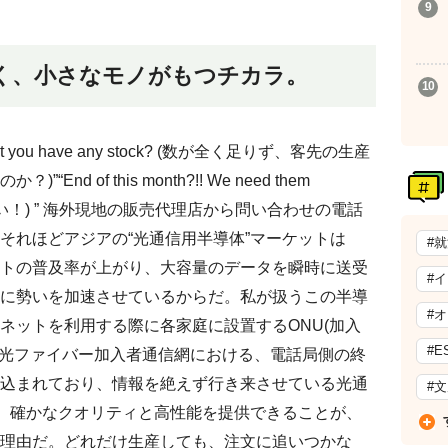
く、小さなモノがもつチカラ。
!! Don’t you have any stock? (数が全く足りず、客先の生産
d of this month?!! We need them
待てない！) ” 海外現地の販売代理店から問い合わせの電話
それほどアジアの“光通信用半導体”マーケットは
#
トの普及率が上がり、大容量のデータを瞬時に送受
#
に勢いを加速させているからだ。私が扱うこの半導
#
ネットを利用する際に各家庭に設置するONU(加入
#E
（光ファイバー加入者通信網における、電話局側の終
込まれており、情報を絶えず行き来させている光通
#
の。確かなクオリティと高性能を提供できることが、
理由だ。どれだけ生産しても、注文に追いつかな