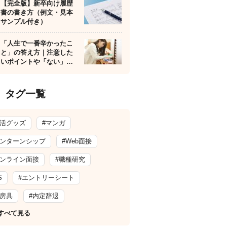
【完全版】新卒向け履歴
書の書き方（例文・見本
サンプル付き）
「人生で一番辛かったこ
と」の答え方｜注意した
いポイントや「ない」…
タグ一覧
就活グッズ
#マンガ
インターンシップ
#Web面接
オンライン面接
#職種研究
S
#エントリーシート
文房具
#内定辞退
すべて見る