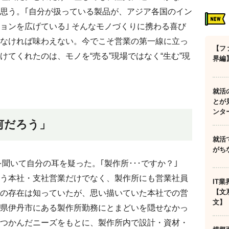
思う。｢自分が扱っている製品が、アジア各国のイン
ョンを広げている｣ そんなモノづくりに携わる喜び
なければ味わえない。今でこそ営業の第一線に立っ
【フ
てくれたのは、モノを“売る”現場ではなく“生む”現
界編
就活
とが
ンタ
何だろう」
就活
がち
を聞いて自分の耳を疑った。｢製作所･･･ですか？｣
う本社・支社営業だけでなく、製作所にも営業社員
IT
【文
の存在は知っていたが、思い描いていた本社での営
文】
県伊丹市にある製作所勤務にとまどいを隠せなかっ
つかんだニーズをもとに、製作所内で設計・資材・