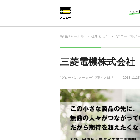
就職ジャーナル
>
仕事とは？
>
“グローバルメ
就活相談
就活ノウハウ
三菱電機株式会社
仕事の選び方・ヒント
“グローバルメーカー”で働くとは？
2013.11.25
仕事とは？
就活コラム