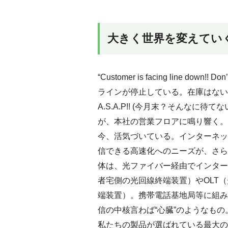
大きく世界を変えてい
“Customer is facing line down
ラインが停止している。在庫はないのか？)”“En
A.S.A.P!! (今月末？そんなに
が、本社の営業フロアに鳴り響く。
今、活気づいている。インターネッ
信できる高速化へのニーズが、さら
体は、光ファイバー経由でインター
者宅側の光回線終端装置）やOLT
端装置）。携帯電話基地局等に組み
信の中核言わば“心臓”のようなも
私たちの製品が選ばれている最大の