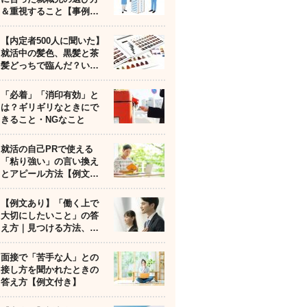
＆重視すること【事例…
【内定者500人に聞いた】
就活中の髪色、黒髪と茶
髪どっちで臨んだ？い…
「必着」「消印有効」と
は？ギリギリなときにで
きること・NGなこと
就活の自己PRで使える
「粘り強い」の言い換え
とアピール方法【例文…
【例文あり】「働く上で
大切にしたいこと」の答
え方｜見つける方法、…
面接で「苦手な人」との
接し方を聞かれたときの
答え方【例文付き】