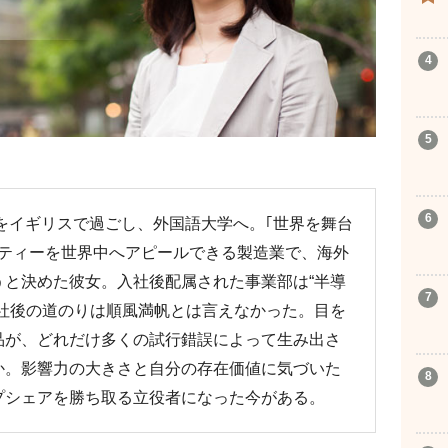
校時代をイギリスで過ごし、外国語大学へ。｢世界を舞台
リティーを世界中へアピールできる製造業で、海外
うと決めた彼女。入社後配属された事業部は“半導
入社後の道のりは順風満帆とは言えなかった。目を
品が、どれだけ多くの試行錯誤によって生み出さ
か。影響力の大きさと自分の存在価値に気づいた
プシェアを勝ち取る立役者になった今がある。