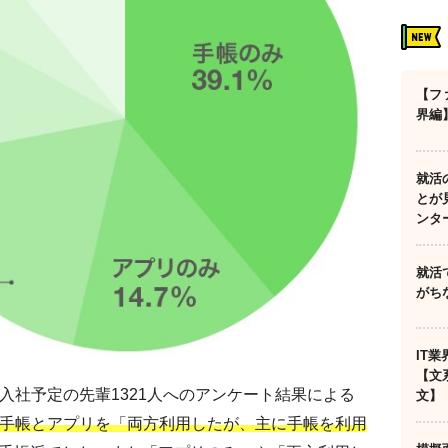
【フ
界編
就活
とが
ンタ
就活
がち
IT
【文
月入社予定の先輩1321人へのアンケート結果による
文】
手帳とアプリを「両方利用したが、主に手帳を利用