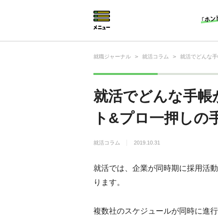
就職ジャーナル
>
就活コラム
>
就活でどんな手
就活相談
就活ノウハウ
就活でどんな手帳
仕事の選び方・ヒント
ト&プロ一押しの
仕事とは？
就活コラム
2019.10.31
就活コラム
就活では、企業が同時期に採用活動
ります。
複数社のスケジュールが同時に進行