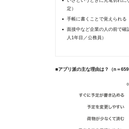
いざというときに充電切れに
定）
手帳に書くことで覚えられる
面接中など企業の人の前で確
人1年目／公務員）
■アプリ派の主な理由は？（n＝65