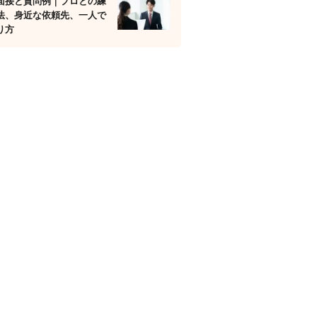
面接と質問例｜プロとの練
法、身近な依頼先、一人で
り方