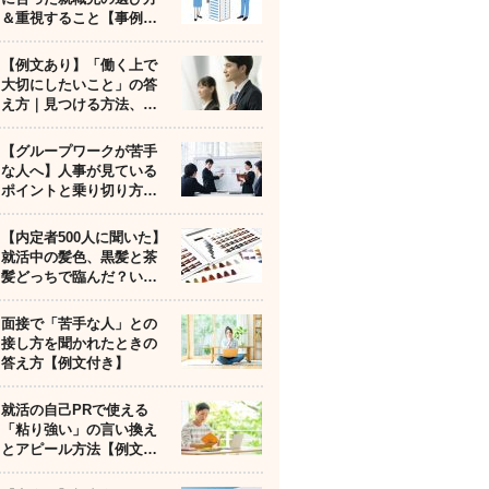
＆重視すること【事例…
【例文あり】「働く上で
大切にしたいこと」の答
え方｜見つける方法、…
【グループワークが苦手
な人へ】人事が見ている
ポイントと乗り切り方…
【内定者500人に聞いた】
就活中の髪色、黒髪と茶
髪どっちで臨んだ？い…
面接で「苦手な人」との
接し方を聞かれたときの
答え方【例文付き】
就活の自己PRで使える
「粘り強い」の言い換え
とアピール方法【例文…