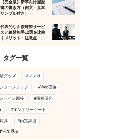
【完全版】新卒向け履歴
書の書き方（例文・見本
サンプル付き）
代表的な面接練習サービ
スと練習相手12選を比較
｜メリット・注意点・…
タグ一覧
就活グッズ
#マンガ
インターンシップ
#Web面接
オンライン面接
#職種研究
S
#エントリーシート
文房具
#内定辞退
すべて見る