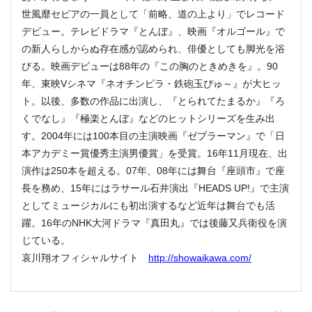
世風靡セピアの一員として「前略、道の上より」でレコード
デビュー。テレビドラマ『とんぼ』、映画『オルゴール』で
の新人らしからぬ存在感が認められ、俳優としても脚光を浴
びる。映画デビューは88年の『この胸のときめきを』。90
年、東映Vシネマ『ネオチンピラ・鉄砲玉ぴゅ～』が大ヒッ
ト。以後、多数の作品に出演し、『とられてたまるか』『ろ
くでなし』『極楽とんぼ』などのヒットシリーズを生み出
す。2004年には100本目の主演映画『ゼブラーマン』で「日
本アカデミー賞優秀主演男優賞」を受賞。16年11月現在、出
演作は250本を超える。07年、08年には舞台『座頭市』で座
長を務め、15年にはラサール石井演出『HEADS UP!』で主演
としてミュージカルにも初出演するなど近年は舞台でも活
躍。16年のNHK大河ドラマ『真田丸』では後藤又兵衛役を演
じている。
哀川翔オフィシャルサイト
http://showaikawa.com/