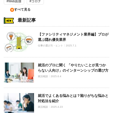
#Web面接
#コロナ
すべて見る
最新記事
【ファシリティマネジメント業界編】プロが
選ぶ隠れ優良業界
仕事の選び方・ヒント
2025.7.1
就活のプロに聞く 「やりたいことが見つか
らない人向け」のインターンシップの選び方
就活相談
2025.6.4
就活でよくある悩みとは？陥りがちな悩みと
対処法を紹介
就活相談
2025.4.23