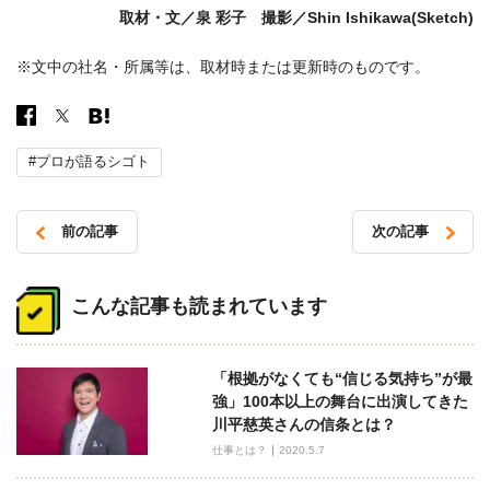
取材・文／泉 彩子 撮影／Shin Ishikawa(Sketch)
※文中の社名・所属等は、取材時または更新時のものです。
#プロが語るシゴト
前の記事
次の記事
投
稿
こんな記事も読まれています
ナ
ビ
「根拠がなくても“信じる気持ち”が最
ゲ
強」100本以上の舞台に出演してきた
ー
川平慈英さんの信条とは？
シ
仕事とは？
2020.5.7
ョ