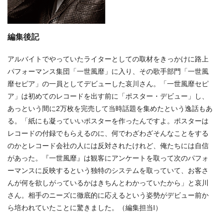
編集後記
アルバイトでやっていたライターとしての取材をきっかけに路上
パフォーマンス集団「一世風靡」に入り、その歌手部門「一世風
靡セピア」の一員としてデビューした哀川さん。「一世風靡セピ
ア」は初めてのレコードを出す前に「ポスター・デビュー」し、
あっという間に2万枚を完売して当時話題を集めたという逸話もあ
る。「紙にも凝っていいポスターを作ったんですよ。ポスターは
レコードの付録でもらえるのに、何でわざわざそんなことをする
のかとレコード会社の人には反対されたけれど、俺たちには自信
があった。『一世風靡』は観客にアンケートを取って次のパフォ
ーマンスに反映するという独特のシステムを取っていて、お客さ
んが何を欲しがっているかはきちんとわかっていたから」と哀川
さん。相手のニーズに徹底的に応えるという姿勢がデビュー前か
ら培われていたことに驚きました。（編集担当I）