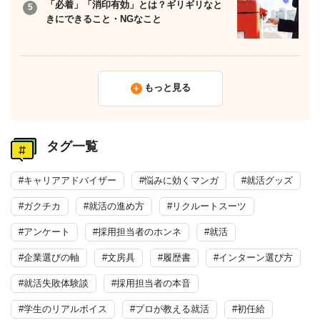
「必着」「消印有効」とは？ギリギリなと
きにできること・NGなこと
もっと見る
タグ一覧
#キャリアアドバイザー
#悩みに効くマンガ
#就活グッズ
#ガクチカ
#就活の進め方
#リクルートスーツ
#アンケート
#採用担当者のホンネ
#就活
#企業選びの軸
#文房具
#履歴書
#インターン選び方
#就活失敗体験談
#採用担当者の本音
#学生のリアルボイス
#プロが教える就活
#初任給