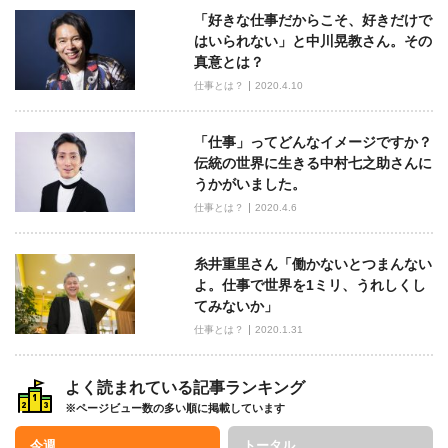
ン
「好きな仕事だからこそ、好きだけで
はいられない」と中川晃教さん。その
真意とは？
仕事とは？
2020.4.10
「仕事」ってどんなイメージですか？
伝統の世界に生きる中村七之助さんに
うかがいました。
仕事とは？
2020.4.6
糸井重里さん「働かないとつまんない
よ。仕事で世界を1ミリ、うれしくし
てみないか」
仕事とは？
2020.1.31
よく読まれている記事ランキング
※ページビュー数の多い順に掲載しています
今週
トータル