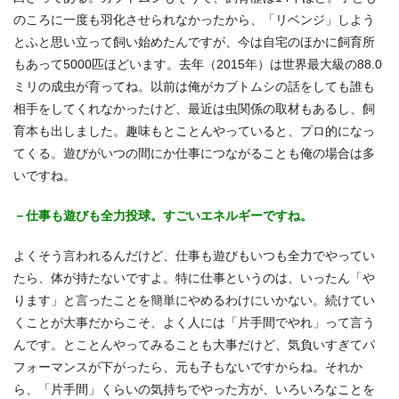
のころに一度も羽化させられなかったから、「リベンジ」しよう
とふと思い立って飼い始めたんですが、今は自宅のほかに飼育所
もあって5000匹ほどいます。去年（2015年）は世界最大級の88.0
ミリの成虫が育ってね。以前は俺がカブトムシの話をしても誰も
相手をしてくれなかったけど、最近は虫関係の取材もあるし、飼
育本も出しました。趣味もとことんやっていると、プロ的になっ
てくる。遊びがいつの間にか仕事につながることも俺の場合は多
いですね。
－仕事も遊びも全力投球。すごいエネルギーですね。
よくそう言われるんだけど、仕事も遊びもいつも全力でやってい
たら、体が持たないですよ。特に仕事というのは、いったん「や
ります」と言ったことを簡単にやめるわけにいかない。続けてい
くことが大事だからこそ、よく人には「片手間でやれ」って言う
んです。とことんやってみることも大事だけど、気負いすぎてパ
フォーマンスが下がったら、元も子もないですからね。それか
ら、「片手間」くらいの気持ちでやった方が、いろいろなことを