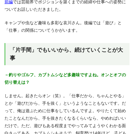
前編
では芸能界でポジションを築くまでの経緯や仕事への姿勢に
ついてお話しいただきました。
キャンプや虫など趣味も多彩な哀川さん。後編では「遊び」と
「仕事」の関係についてうかがいます。
「片手間」でもいいから、続けていくことが大
事
－釣りやゴルフ、カブトムシなど多趣味ですよね。オンとオフの
切り替えは？
しません。起きたらオン（笑）。「仕事だから、ちゃんとやる」
とか「遊びだから、手を抜く」というようなこともないです。だ
って、俺は遊ぶために仕事をしているんですよ。やりたくて始め
たことなんだから、手を抜きたくなるくらいなら、やめればいい
だけで。ただ、遊びもある程度までやってみてようやくわかる面
白さってある。カブトムシもそうで、飼育歴は14年ほど。子ども