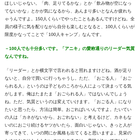
ほしいじゃない。「肉、足りてるかな」とか「飲み物が空になっ
てないかな」とかが気になるから、あんまり多いとなんか疲れち
ゃうんですよ。150人くらいでやったこともあるんですけどね。全
員の様子に気を配りながら自分も楽しむとなると、100人くらいが
限度かなってことで「100人キャンプ」なんです。
－100人でも十分多いです。「アニキ」の愛称通りのリーダー気質
なんですね。
「リーダー」とか横文字で言われると照れますけどね。酒が足り
ないと、自分で買いに行っちゃうし。ただ、「おごる人」「おご
られる人」というのは子どものころから人によって決まってる気
がします。俺はたまたま「おごられる人」ではないんでしょう
ね。ただ、気質というのは変えていけます。「おごる人」になり
たいと思ったら、方法は簡単。おごればいいんですよ。たいてい
の人は「カネがないから、おごれない」と考えるけど、カネもな
いのにおごり続けるヤツがいたら、面白いじゃない。きっと人が
寄ってきて、いつの間にか風格も出てくると思いますよ。見栄の