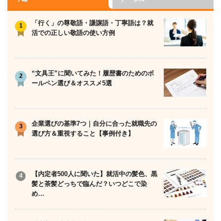
「行く」の尊敬語・謙譲語・丁寧語は？就
活での正しい敬語の使い方例
“文具王”に聞いてみた！履歴書のためのボ
ールペン選び＆オススメ5選
企業選びの基準7つ｜自分に合った就職先の
選び方＆重視すること【事例付き】
【内定者500人に聞いた】就活中の髪色、黒
髪と茶髪どっちで臨んだ？いつどこで染
め…