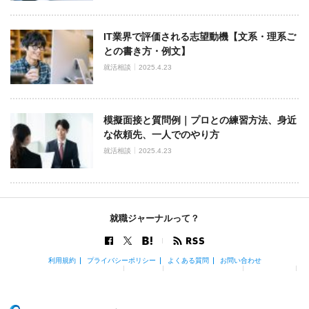
IT業界で評価される志望動機【文系・理系ご
との書き方・例文】
就活相談
2025.4.23
模擬面接と質問例｜プロとの練習方法、身近
な依頼先、一人でのやり方
就活相談
2025.4.23
就職ジャーナルって？
利用規約
プライバシーポリシー
よくある質問
お問い合わせ