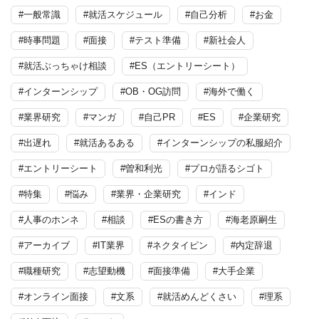
#一般常識
#就活スケジュール
#自己分析
#お金
#時事問題
#面接
#テスト準備
#新社会人
#就活ぶっちゃけ相談
#ES（エントリーシート）
#インターンシップ
#OB・OG訪問
#海外で働く
#業界研究
#マンガ
#自己PR
#ES
#企業研究
#出遅れ
#就活あるある
#インターンシップの私服紹介
#エントリーシート
#曽和利光
#プロが語るシゴト
#特集
#悩み
#業界・企業研究
#インド
#人事のホンネ
#相談
#ESの書き方
#海老原嗣生
#アーカイブ
#IT業界
#ネクタイピン
#内定辞退
#職種研究
#志望動機
#面接準備
#大手企業
#オンライン面接
#文系
#就活めんどくさい
#理系