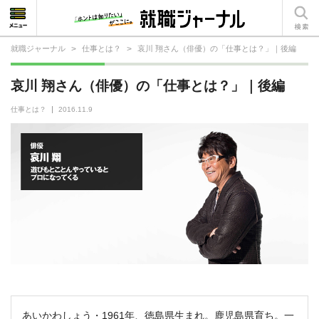
就職ジャーナル
>
仕事とは？
>
哀川 翔さん（俳優）の「仕事とは？」｜後編
就活相談
哀川 翔さん（俳優）の「仕事とは？」｜後編
就活ノウハウ
仕事とは？
2016.11.9
仕事の選び方・ヒント
仕事とは？
就活コラム
あいかわしょう・1961年、徳島県生まれ。鹿児島県育ち。一