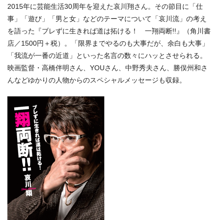
2015年に芸能生活30周年を迎えた哀川翔さん。その節目に「仕
事」「遊び」「男と女」などのテーマについて「哀川流」の考え
を語った『ブレずに生きれば道は拓ける！ 一翔両断!!』（角川書
店／1500円＋税）。「限界までやるのも大事だが、余白も大事」
「我流が一番の近道」といった名言の数々にハッとさせられる。
映画監督・高橋伴明さん、YOUさん、中野秀夫さん、勝俣州和さ
んなどゆかりの人物からのスペシャルメッセージも収録。