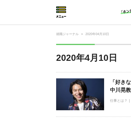
就職ジャーナル
>
2020年04月10日
就活相談
就活ノウハウ
2020年4月10日
仕事の選び方・ヒント
仕事とは？
「好きな
就活コラム
中川晃教
仕事とは？