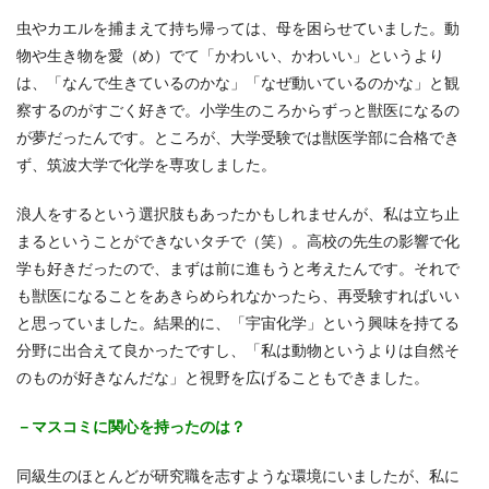
虫やカエルを捕まえて持ち帰っては、母を困らせていました。動
物や生き物を愛（め）でて「かわいい、かわいい」というより
は、「なんで生きているのかな」「なぜ動いているのかな」と観
察するのがすごく好きで。小学生のころからずっと獣医になるの
が夢だったんです。ところが、大学受験では獣医学部に合格でき
ず、筑波大学で化学を専攻しました。
浪人をするという選択肢もあったかもしれませんが、私は立ち止
まるということができないタチで（笑）。高校の先生の影響で化
学も好きだったので、まずは前に進もうと考えたんです。それで
も獣医になることをあきらめられなかったら、再受験すればいい
と思っていました。結果的に、「宇宙化学」という興味を持てる
分野に出合えて良かったですし、「私は動物というよりは自然そ
のものが好きなんだな」と視野を広げることもできました。
－マスコミに関心を持ったのは？
同級生のほとんどが研究職を志すような環境にいましたが、私に