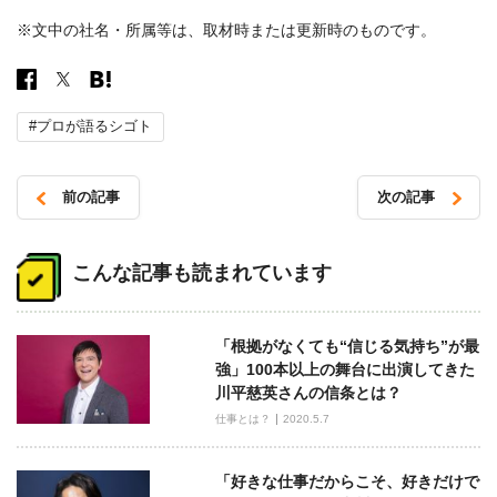
※文中の社名・所属等は、取材時または更新時のものです。
#プロが語るシゴト
前の記事
次の記事
投
稿
こんな記事も読まれています
ナ
ビ
「根拠がなくても“信じる気持ち”が最
ゲ
強」100本以上の舞台に出演してきた
ー
川平慈英さんの信条とは？
シ
仕事とは？
2020.5.7
ョ
ン
「好きな仕事だからこそ、好きだけで