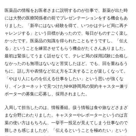
医薬品の情報をお医者さまに説明するのが仕事で、新薬が出た時
には大勢の医療関係者の前でプレゼンテーションをする機会もあ
りました。「新卒にはない経験を得て、いつかはテレビ局に再チ
ャレンジする」という目標があったので、毎日がものすごく楽し
かったです。医薬品の知識を得られたこともそうですし、「伝え
る」ということを練習させてもらう機会がたくさんありました。
最初は緊張してうまく話せなくて、テレビ局の採用試験に合格し
なかったのも無理はないなと苦笑したほど。でも、回を重ねるう
ちに、話し方や表情など伝え方を工夫することが楽しくなって。
「やはり人にものを伝える仕事をしたい」という思いが強くな
り、インターネットで見つけたNHK静岡局の契約キャスター兼リ
ポーターの募集に応募し、採用されました。
入局して担当したのは、情報番組。扱う情報は食や旅などさまざ
まな分野にわたりました。キャスターやレポーターというのは言
葉の使い方はもちろん、一挙手一投足が見えてしまう仕事なので
難しさも感じましたが、「伝えるということを極めたい」という