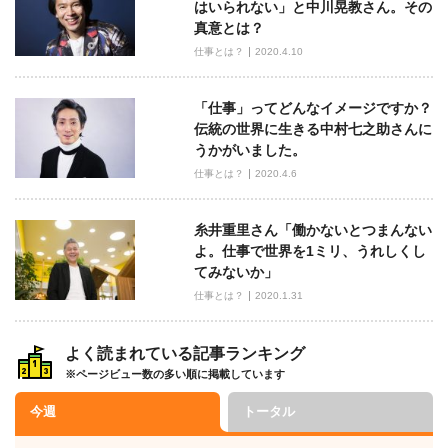
はいられない」と中川晃教さん。その
真意とは？
仕事とは？
2020.4.10
「仕事」ってどんなイメージですか？
伝統の世界に生きる中村七之助さんに
うかがいました。
仕事とは？
2020.4.6
糸井重里さん「働かないとつまんない
よ。仕事で世界を1ミリ、うれしくし
てみないか」
仕事とは？
2020.1.31
よく読まれている記事ランキング
※ページビュー数の多い順に掲載しています
今週
トータル