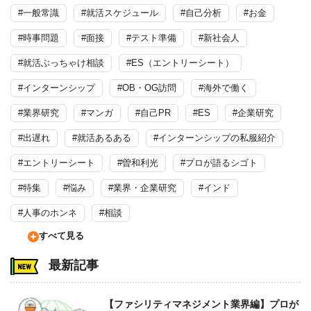
#一般常識
#就活スケジュール
#自己分析
#お金
#時事問題
#面接
#テスト準備
#新社会人
#就活ぶっちゃけ相談
#ES（エントリーシート）
#インターンシップ
#OB・OG訪問
#海外で働く
#業界研究
#マンガ
#自己PR
#ES
#企業研究
#出遅れ
#就活あるある
#インターンシップの私服紹介
#エントリーシート
#曽和利光
#プロが語るシゴト
#特集
#悩み
#業界・企業研究
#インド
#人事のホンネ
#相談
すべて見る
最新記事
【ファシリティマネジメント業界編】プロが