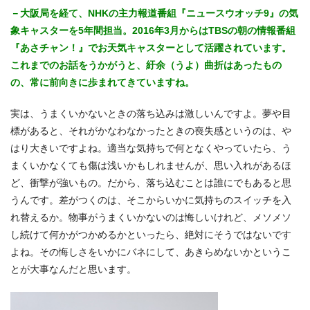
－大阪局を経て、NHKの主力報道番組『ニュースウオッチ9』の気
象キャスターを5年間担当。2016年3月からはTBSの朝の情報番組
『あさチャン！』でお天気キャスターとして活躍されています。
これまでのお話をうかがうと、紆余（うよ）曲折はあったもの
の、常に前向きに歩まれてきていますね。
実は、うまくいかないときの落ち込みは激しいんですよ。夢や目
標があると、それがかなわなかったときの喪失感というのは、や
はり大きいですよね。適当な気持ちで何となくやっていたら、う
まくいかなくても傷は浅いかもしれませんが、思い入れがあるほ
ど、衝撃が強いもの。だから、落ち込むことは誰にでもあると思
うんです。差がつくのは、そこからいかに気持ちのスイッチを入
れ替えるか。物事がうまくいかないのは悔しいけれど、メソメソ
し続けて何かがつかめるかといったら、絶対にそうではないです
よね。その悔しさをいかにバネにして、あきらめないかというこ
とが大事なんだと思います。