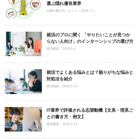
選ぶ隠れ優良業界
仕事の選び方・ヒント
2025.7.1
就活のプロに聞く 「やりたいことが見つか
らない人向け」のインターンシップの選び方
就活相談
2025.6.4
就活でよくある悩みとは？陥りがちな悩みと
対処法を紹介
就活相談
2025.4.23
IT業界で評価される志望動機【文系・理系ご
との書き方・例文】
就活相談
2025.4.23