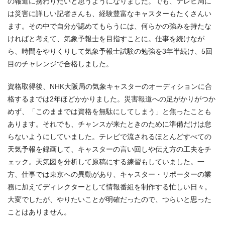
の報道に携わりたいと思うようになりました。でも、テレビ局に
は災害に詳しい記者さんも、経験豊富なキャスターもたくさんい
ます。その中で自分が認めてもらうには、何らかの強みを持たな
ければと考えて、気象予報士を目指すことに。仕事を続けなが
ら、時間をやりくりして気象予報士試験の勉強を3年半続け、5回
目のチャレンジで合格しました。
資格取得後、NHK大阪局の気象キャスターのオーディションに合
格するまでは2年ほどかかりました。災害報道への足がかりがつか
めず、「このままでは資格を無駄にしてしまう」と焦ったことも
あります。それでも、チャンスが来たときのために準備だけは怠
らないようにしていました。テレビで流されるほとんどすべての
天気予報を録画して、キャスターの言い回しや伝え方の工夫をチ
ェック。天気図を分析して原稿にする練習もしていました。一
方、仕事では東京への異動があり、キャスター・リポーターの業
務に加えてディレクターとして情報番組を制作する忙しい日々。
大変でしたが、やりたいことが明確だったので、つらいと思った
ことはありません。