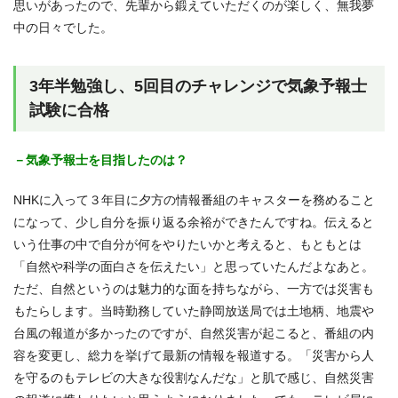
思いがあったので、先輩から鍛えていただくのが楽しく、無我夢
中の日々でした。
3年半勉強し、5回目のチャレンジで気象予報士
試験に合格
－気象予報士を目指したのは？
NHKに入って３年目に夕方の情報番組のキャスターを務めること
になって、少し自分を振り返る余裕ができたんですね。伝えると
いう仕事の中で自分が何をやりたいかと考えると、もともとは
「自然や科学の面白さを伝えたい」と思っていたんだよなあと。
ただ、自然というのは魅力的な面を持ちながら、一方では災害も
もたらします。当時勤務していた静岡放送局では土地柄、地震や
台風の報道が多かったのですが、自然災害が起こると、番組の内
容を変更し、総力を挙げて最新の情報を報道する。「災害から人
を守るのもテレビの大きな役割なんだな」と肌で感じ、自然災害