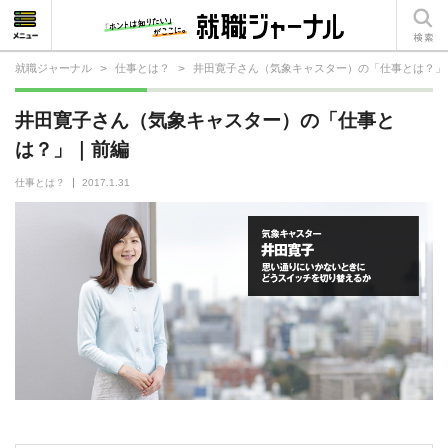
就職ジャーナル
>
仕事とは？
>
井田寛子さん（気象キャスター）の「仕事とは？」
就活相談
井田寛子さん（気象キャスター）の「仕事と
就活ノウハウ
は？」｜前編
仕事の選び方・ヒント
仕事とは？
2017.1.31
仕事とは？
就活コラム