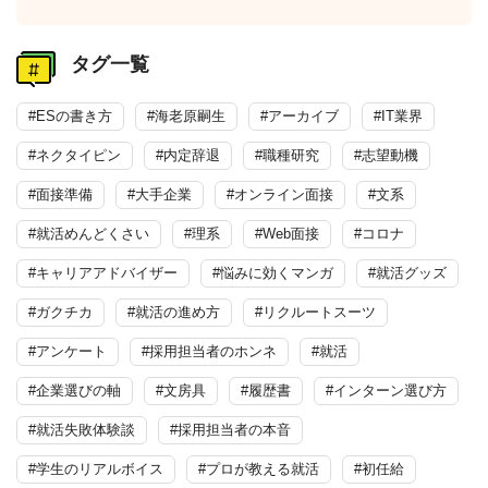
タグ一覧
#ESの書き方
#海老原嗣生
#アーカイブ
#IT業界
#ネクタイピン
#内定辞退
#職種研究
#志望動機
#面接準備
#大手企業
#オンライン面接
#文系
#就活めんどくさい
#理系
#Web面接
#コロナ
#キャリアアドバイザー
#悩みに効くマンガ
#就活グッズ
#ガクチカ
#就活の進め方
#リクルートスーツ
#アンケート
#採用担当者のホンネ
#就活
#企業選びの軸
#文房具
#履歴書
#インターン選び方
#就活失敗体験談
#採用担当者の本音
#学生のリアルボイス
#プロが教える就活
#初任給