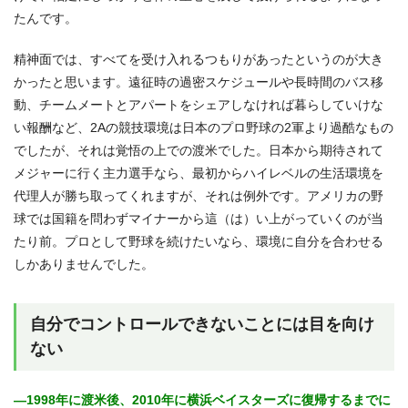
たんです。
精神面では、すべてを受け入れるつもりがあったというのが大き
かったと思います。遠征時の過密スケジュールや長時間のバス移
動、チームメートとアパートをシェアしなければ暮らしていけな
い報酬など、2Aの競技環境は日本のプロ野球の2軍より過酷なもの
でしたが、それは覚悟の上での渡米でした。日本から期待されて
メジャーに行く主力選手なら、最初からハイレベルの生活環境を
代理人が勝ち取ってくれますが、それは例外です。アメリカの野
球では国籍を問わずマイナーから這（は）い上がっていくのが当
たり前。プロとして野球を続けたいなら、環境に自分を合わせる
しかありませんでした。
自分でコントロールできないことには目を向け
ない
―1998年に渡米後、2010年に横浜ベイスターズに復帰するまでに