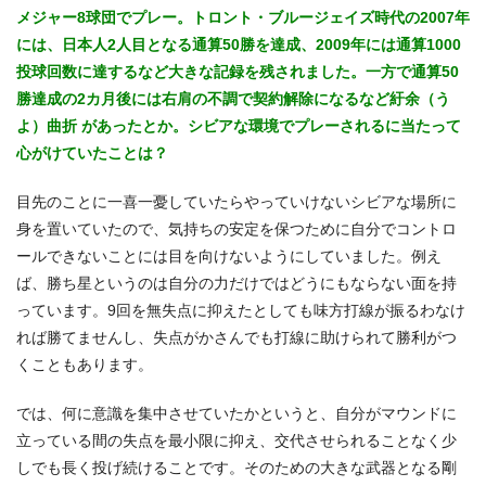
メジャー8球団でプレー。トロント・ブルージェイズ時代の2007年
には、日本人2人目となる通算50勝を達成、2009年には通算1000
投球回数に達するなど大きな記録を残されました。一方で通算50
勝達成の2カ月後には右肩の不調で契約解除になるなど紆余（う
よ）曲折 があったとか。シビアな環境でプレーされるに当たって
心がけていたことは？
目先のことに一喜一憂していたらやっていけないシビアな場所に
身を置いていたので、気持ちの安定を保つために自分でコントロ
ールできないことには目を向けないようにしていました。例え
ば、勝ち星というのは自分の力だけではどうにもならない面を持
っています。9回を無失点に抑えたとしても味方打線が振るわなけ
れば勝てませんし、失点がかさんでも打線に助けられて勝利がつ
くこともあります。
では、何に意識を集中させていたかというと、自分がマウンドに
立っている間の失点を最小限に抑え、交代させられることなく少
しでも長く投げ続けることです。そのための大きな武器となる剛