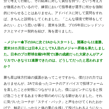
分で考えて行動し、その結果に対して責任を持つ」という考え方
が徹底されているので、練習において指導者が選手に何かを強制
的にやらせることはありません。アドバイスに対して質問をすれ
ば、きちんと説明をしてくれました。「こんな環境で野球をして
みたい」という思いが募り、渡米を決意。プロ5年目にレッドソッ
クスとマイナー契約を結び、海を渡りました。
－メジャー傘下の3Aに次ぐ2Aからスタートし、開幕から11連勝。
渡米10カ月目には日本人として9人目のメジャー昇格を果たしまし
た。日本のプロ野球在籍5年間で1勝の成績だった大家さんがアメ
リカでいきなり11連勝できたのは、どうしてだったと思われます
か？
勝ち星は味方打線の援護があってこそですから、僕だけの力では
ありませんが、2Aで出会ったコーチのアドバイスで投球フォーム
を直したことが好投につながりました。僕にはピンチになると投
げ急ごうとするあまり体が前のめりになる癖がありました。それ
に気づいたコーチが「ステイ・バック」と声をかけてくれたおか
げで、軸足にしっかりと体の重心を残して投げられるようになっ