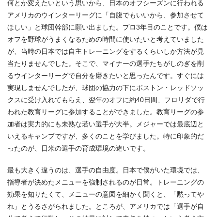
何とか変えたいという思いから、日本のオフシーズンに行われる
アメリカのウインターリーグに「自腹でもいいから、参加させて
ほしい」と球団幹部に願い出ました。プロ3年目のことです。僕は
オフを野球がうまくなるための時間に使いたいと考えていました
が、当時の日本では自主トレーニングをするくらいしか方法が見
当たりませんでした。そこで、マイナーの選手たちがしのぎを削
るウインターリーグで自分を磨きたいと思ったんです。すぐには
実現しませんでしたが、球団の協力の下にボストン・レッドソッ
クスに受け入れてもらえ、翌年のオフに約40日間、フロリダで行
われた教育リーグに参加することができました。教育リーグの参
加者は実力的にも未熟な若い選手が大半。メジャーでは最底辺と
いえるキャンプですが、多くのことを学びました。特に印象的だ
ったのが、日米の選手の育成環境の違いです。
最も大きく違うのは、選手の自由度。日本で僕がいた環境では、
指導者が決めたメニューを強制されるのが日常。トレーニングの
効果を知りたくて、メニューの意図を細かく聞くと、「黙ってや
れ」とうるさがられました。ところが、アメリカでは「選手が自