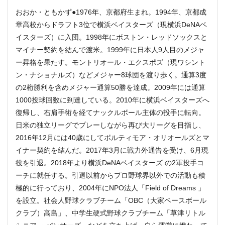
おおか・ともかず●1976年、京都府生まれ。1994年、京都成
章高校からドラフト3位で横浜ベイスターズ（現横浜DeNAベ
イスターズ）に入団。1998年にボストン・レッドソックスと
マイナー契約を結んで渡米。1999年に日本人9人目のメジャ
ー昇格を果たす。モントリオール・エクスポズ（現ワシント
ン・ナショナルズ）などメジャー8球団を渡り歩く。通算3度
の2桁勝利を含めメジャー通算50勝を達成。2009年には通算
1000投球回数に到達している。2010年に横浜ベイスターズへ
復帰し、右肩手術を経てナックルボール主体の投手に転向。
日米の独立リーグでプレーしながら再び大リーグを目指し、
2016年12月には40歳にしてボルティモア・オリオールズとマ
イナー契約を結んだ。2017年3月に戦力外通告を受け、6月現
役を引退。2018年より横浜DeNAベイスターズ の2軍投手コ
ーチに就任する。引退以前からプロ野球界以外での活動も積
極的に行っており、2004年にNPO法人「Field of Dreams 」
を設立。社会人野球クラブチーム「OBC（大家ベースボール
クラブ）高島」、中学生硬式野球クラブチーム「草津リトル