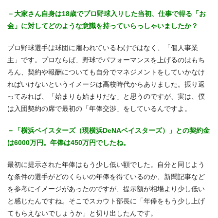
－大家さん自身は18歳でプロ野球入りした当初、仕事で得る「お
金」に対してどのような意識を持っていらっしゃいましたか？
プロ野球選手は球団に雇われているわけではなく、「個人事業
主」です。プロならば、野球でパフォーマンスを上げるのはもち
ろん、契約や報酬についても自分でマネジメントをしていかなけ
ればいけないというイメージは高校時代からありました。振り返
ってみれば、「始まりも始まりだな」と思うのですが、実は、僕
は入団契約の席で最初の「年俸交渉」をしているんですよ。
－「横浜ベイスターズ（現横浜DeNAベイスターズ）」との契約金
は6000万円。年俸は450万円でしたね。
最初に提示された年俸はもう少し低い額でした。自分と同じよう
な条件の選手がどのくらいの年俸を得ているのか、新聞記事など
を参考にイメージがあったのですが、提示額が相場より少し低い
と感じたんですね。そこでスカウト部長に「年俸をもう少し上げ
てもらえないでしょうか」と切り出したんです。