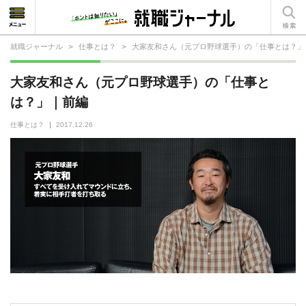
就職ジャーナル
>
仕事とは？
>
大家友和さん（元プロ野球選手）の「仕事とは？」
就活相談
大家友和さん（元プロ野球選手）の「仕事と
就活ノウハウ
は？」｜前編
仕事の選び方・ヒント
仕事とは？
2017.12.26
仕事とは？
就活コラム