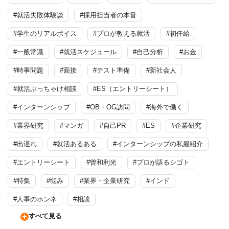
#就活失敗体験談
#採用担当者の本音
#学生のリアルボイス
#プロが教える就活
#初任給
#一般常識
#就活スケジュール
#自己分析
#お金
#時事問題
#面接
#テスト準備
#新社会人
#就活ぶっちゃけ相談
#ES（エントリーシート）
#インターンシップ
#OB・OG訪問
#海外で働く
#業界研究
#マンガ
#自己PR
#ES
#企業研究
#出遅れ
#就活あるある
#インターンシップの私服紹介
#エントリーシート
#曽和利光
#プロが語るシゴト
#特集
#悩み
#業界・企業研究
#インド
#人事のホンネ
#相談
すべて見る