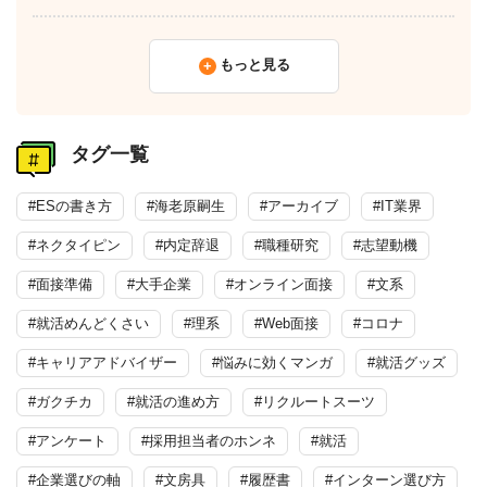
もっと見る
タグ一覧
#ESの書き方
#海老原嗣生
#アーカイブ
#IT業界
#ネクタイピン
#内定辞退
#職種研究
#志望動機
#面接準備
#大手企業
#オンライン面接
#文系
#就活めんどくさい
#理系
#Web面接
#コロナ
#キャリアアドバイザー
#悩みに効くマンガ
#就活グッズ
#ガクチカ
#就活の進め方
#リクルートスーツ
#アンケート
#採用担当者のホンネ
#就活
#企業選びの軸
#文房具
#履歴書
#インターン選び方