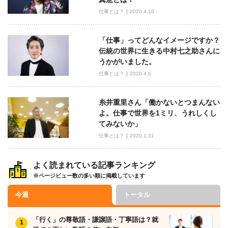
仕事とは？
2020.4.10
「仕事」ってどんなイメージですか？
伝統の世界に生きる中村七之助さんに
うかがいました。
仕事とは？
2020.4.6
糸井重里さん「働かないとつまんない
よ。仕事で世界を1ミリ、うれしくし
てみないか」
仕事とは？
2020.1.31
よく読まれている記事ランキング
※ページビュー数の多い順に掲載しています
今週
トータル
「行く」の尊敬語・謙譲語・丁寧語は？就