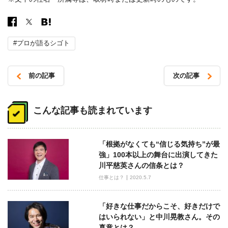
#プロが語るシゴト
前の記事
次の記事
投
稿
こんな記事も読まれています
ナ
ビ
「根拠がなくても“信じる気持ち”が最
ゲ
強」100本以上の舞台に出演してきた
ー
川平慈英さんの信条とは？
シ
仕事とは？
2020.5.7
ョ
ン
「好きな仕事だからこそ、好きだけで
はいられない」と中川晃教さん。その
真意とは？