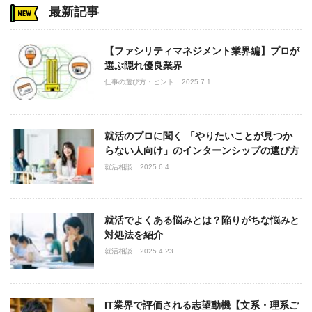
最新記事
【ファシリティマネジメント業界編】プロが
選ぶ隠れ優良業界
仕事の選び方・ヒント
2025.7.1
就活のプロに聞く 「やりたいことが見つか
らない人向け」のインターンシップの選び方
就活相談
2025.6.4
就活でよくある悩みとは？陥りがちな悩みと
対処法を紹介
就活相談
2025.4.23
IT業界で評価される志望動機【文系・理系ご