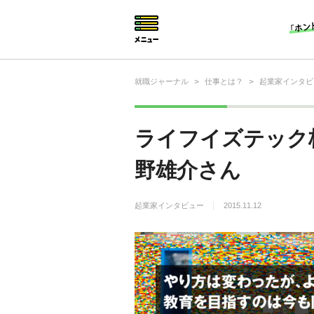
就職ジャーナル
>
仕事とは？
>
起業家インタビ
就活相談
就活ノウハウ
ライフイズテック株
仕事の選び方・ヒント
野雄介さん
仕事とは？
起業家インタビュー
2015.11.12
就活コラム