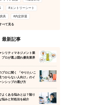
S
#エントリーシート
文房具
#内定辞退
すべて見る
最新記事
ァシリティマネジメント業
】プロが選ぶ隠れ優良業界
のプロに聞く 「やりたいこ
見つからない人向け」のイ
ーンシップの選び方
でよくある悩みとは？陥り
な悩みと対処法を紹介