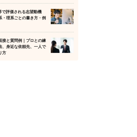
業界で評価される志望動機
系・理系ごとの書き方・例
面接と質問例｜プロとの練
法、身近な依頼先、一人で
り方