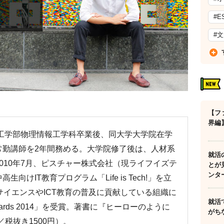
#E
#
【フ
界編
理工学部物理情報工学科卒業後、同大学大学院在学
常勤講師を2年間務める。大学院修了後は、人材系
就活
010年7月、ピスチャー株式会社（現ライフイズテ
とが
ンタ
けIT教育プログラム「Life is Tech!」を立
サイエンスやICT教育の普及に貢献している組織に
就活
Awards 2014」を受賞。著書に『ヒーローのように
がち
／税抜き1500円）。