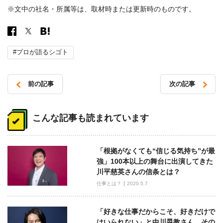
※文中の社名・所属等は、取材時または更新時のものです。
#プロが語るシゴト
前の記事
次の記事
投
稿
こんな記事も読まれています
ナ
ビ
「根拠がなくても“信じる気持ち”が最
ゲ
強」100本以上の舞台に出演してきた
ー
川平慈英さんの信条とは？
シ
仕事とは？
2020.5.7
ョ
ン
「好きな仕事だからこそ、好きだけで
はいられない」と中川晃教さん。その