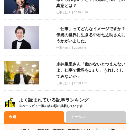
真意とは？
仕事とは？
2020.4.10
「仕事」ってどんなイメージですか？
伝統の世界に生きる中村七之助さんに
うかがいました。
仕事とは？
2020.4.6
糸井重里さん「働かないとつまんない
よ。仕事で世界を1ミリ、うれしくし
てみないか」
仕事とは？
2020.1.31
よく読まれている記事ランキング
※ページビュー数の多い順に掲載しています
今週
トータル