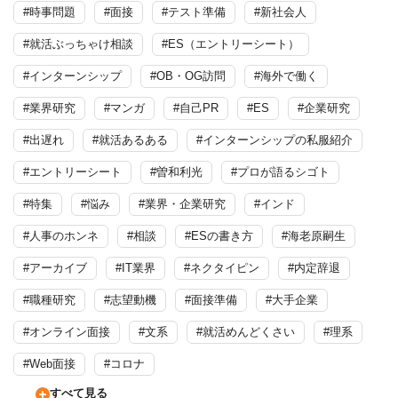
#時事問題
#面接
#テスト準備
#新社会人
#就活ぶっちゃけ相談
#ES（エントリーシート）
#インターンシップ
#OB・OG訪問
#海外で働く
#業界研究
#マンガ
#自己PR
#ES
#企業研究
#出遅れ
#就活あるある
#インターンシップの私服紹介
#エントリーシート
#曽和利光
#プロが語るシゴト
#特集
#悩み
#業界・企業研究
#インド
#人事のホンネ
#相談
#ESの書き方
#海老原嗣生
#アーカイブ
#IT業界
#ネクタイピン
#内定辞退
#職種研究
#志望動機
#面接準備
#大手企業
#オンライン面接
#文系
#就活めんどくさい
#理系
#Web面接
#コロナ
すべて見る