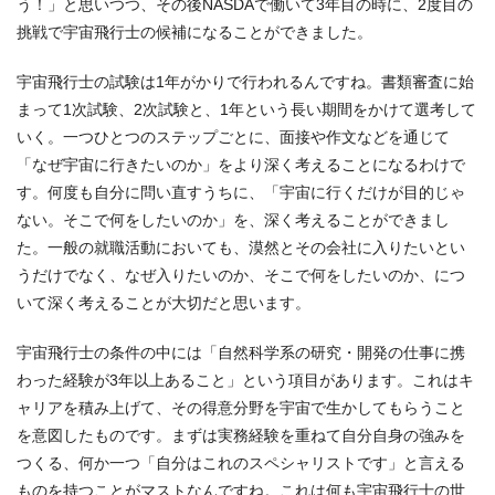
う！」と思いつつ、その後NASDAで働いて3年目の時に、2度目の
挑戦で宇宙飛行士の候補になることができました。
宇宙飛行士の試験は1年がかりで行われるんですね。書類審査に始
まって1次試験、2次試験と、1年という長い期間をかけて選考して
いく。一つひとつのステップごとに、面接や作文などを通じて
「なぜ宇宙に行きたいのか」をより深く考えることになるわけで
す。何度も自分に問い直すうちに、「宇宙に行くだけが目的じゃ
ない。そこで何をしたいのか」を、深く考えることができまし
た。一般の就職活動においても、漠然とその会社に入りたいとい
うだけでなく、なぜ入りたいのか、そこで何をしたいのか、につ
いて深く考えることが大切だと思います。
宇宙飛行士の条件の中には「自然科学系の研究・開発の仕事に携
わった経験が3年以上あること」という項目があります。これはキ
ャリアを積み上げて、その得意分野を宇宙で生かしてもらうこと
を意図したものです。まずは実務経験を重ねて自分自身の強みを
つくる、何か一つ「自分はこれのスペシャリストです」と言える
ものを持つことがマストなんですね。これは何も宇宙飛行士の世