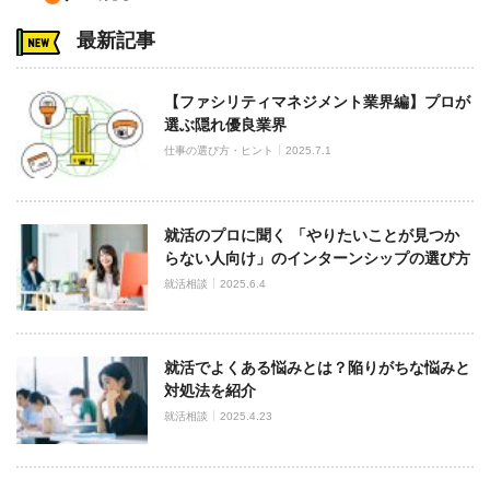
最新記事
【ファシリティマネジメント業界編】プロが
選ぶ隠れ優良業界
仕事の選び方・ヒント
2025.7.1
就活のプロに聞く 「やりたいことが見つか
らない人向け」のインターンシップの選び方
就活相談
2025.6.4
就活でよくある悩みとは？陥りがちな悩みと
対処法を紹介
就活相談
2025.4.23