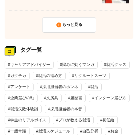
もっと見る
タグ一覧
#キャリアアドバイザー
#悩みに効くマンガ
#就活グッズ
#ガクチカ
#就活の進め方
#リクルートスーツ
#アンケート
#採用担当者のホンネ
#就活
#企業選びの軸
#文房具
#履歴書
#インターン選び方
#就活失敗体験談
#採用担当者の本音
#学生のリアルボイス
#プロが教える就活
#初任給
#一般常識
#就活スケジュール
#自己分析
#お金