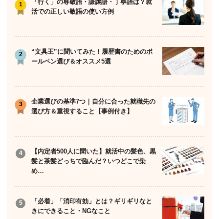
「行く」の尊敬語・謙譲語・丁寧語は？就
活での正しい敬語の使い方例
“文具王”に聞いてみた！履歴書のためのボ
ールペン選び＆オススメ5選
企業選びの基準7つ｜自分に合った就職先の
選び方＆重視すること【事例付き】
【内定者500人に聞いた】就活中の髪色、黒
髪と茶髪どっちで臨んだ？いつどこで染
め…
「必着」「消印有効」とは？ギリギリなと
きにできること・NGなこと