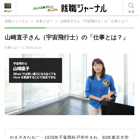
就職ジャーナル
>
仕事とは？
>
山崎直子さん（宇宙飛行士）の「仕事とは？」
就活相談
山崎直子さん（宇宙飛行士）の「仕事とは？」
就活ノウハウ
仕事とは？
2015.11.11
仕事の選び方・ヒント
仕事とは？
就活コラム
やまざきなおこ・1970年千葉県松戸市生まれ。93年東京大学