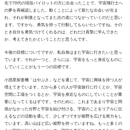
先で70代の現役パイロットの方に出会ったことで、宇宙飛行士へ
の夢を再確認しました。動くことによって新たな出会いが生ま
れ、それが刺激となってまた次の道につながっていくのだと思い
ます。ですから、勇気を持って行動してもらいたいですね。その
とき自分を勇気づけてくれるのは、どれだけ真摯に学んできた
か、考えてきたかということだと思うんです。
今後の目標についてですが、私自身はまた宇宙に行きたいと思っ
ています。それが一つと、さらには、宇宙をもっと身近なものに
していくことがもう一つの目標です。
小惑星探査機「はやぶさ」などを通じて、宇宙に興味を持つ人が
増えてきています。だから多くの人が宇宙旅行に行くとか、宇宙
空間に工場をつくるとか、宇宙を身近なものにしていくことが重
要になってくるはずです。そのために、これまであまり宇宙と関
係がなかった分野と宇宙を結び付ける、宇宙のことをリアルに伝
えるなどの活動を通して、少しずつですが裾野を広げる努力をし
ています。高い山ほど広い裾野を持っていますね。もっと多くの