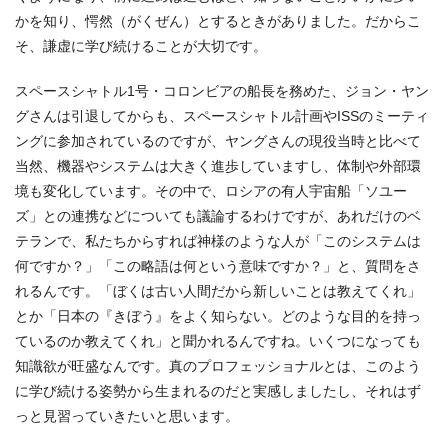
かを知り、愕然（がくぜん）とするときがありました。だからこ
そ、謙虚に学び続けることが大切です。
スペースシャトル1号・コロンビアの船長を務めた、ジョン・ヤン
グさんは引退してからも、スペースシャトル計画やISSのミーティ
ングに参加されているのですが、ヤングさんの現役当時と比べて
当然、機器やシステムは大きく進歩していますし、体制や外部環
境も変化しています。その中で、ロシアの有人宇宙船「ソユー
ズ」との連携などについても議論するわけですが、あれだけのベ
テランで、私たちからすれば神様のような人が「このシステムは
何ですか？」「この略語は何という意味ですか？」と、質問をさ
れるんです。「ぼくは古い人間だから新しいことは教えてくれ」
とか「日本の『きぼう』をよく知らない。どのような目的を持っ
ているのか教えてくれ」と聞かれるんですね。いくつになっても
知識欲が旺盛なんです。真のプロフェッショナルとは、このよう
に学び続ける姿勢から生まれるのだと実感しましたし、それはず
っと見習っていきたいと思います。