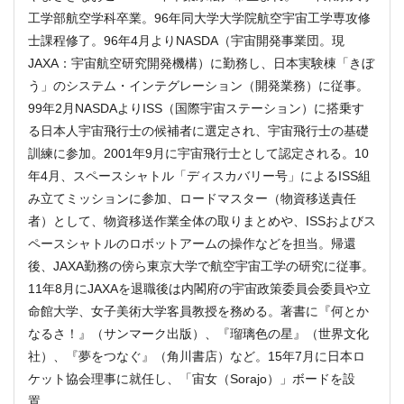
工学部航空学科卒業。96年同大学大学院航空宇宙工学専攻修
士課程修了。96年4月よりNASDA（宇宙開発事業団。現
JAXA：宇宙航空研究開発機構）に勤務し、日本実験棟「きぼ
う」のシステム・インテグレーション（開発業務）に従事。
99年2月NASDAよりISS（国際宇宙ステーション）に搭乗す
る日本人宇宙飛行士の候補者に選定され、宇宙飛行士の基礎
訓練に参加。2001年9月に宇宙飛行士として認定される。10
年4月、スペースシャトル「ディスカバリー号」によるISS組
み立てミッションに参加、ロードマスター（物資移送責任
者）として、物資移送作業全体の取りまとめや、ISSおよびス
ペースシャトルのロボットアームの操作などを担当。帰還
後、JAXA勤務の傍ら東京大学で航空宇宙工学の研究に従事。
11年8月にJAXAを退職後は内閣府の宇宙政策委員会委員や立
命館大学、女子美術大学客員教授を務める。著書に『何とか
なるさ！』（サンマーク出版）、『瑠璃色の星』（世界文化
社）、『夢をつなぐ』（角川書店）など。15年7月に日本ロ
ケット協会理事に就任し、「宙女（Sorajo）」ボードを設
置。