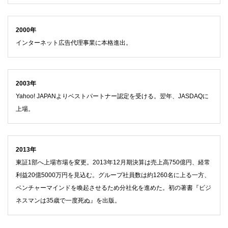
2000年
インターネット広告代理事業に本格進出。
2003年
Yahoo! JAPANよりベストパートナー認定を受ける。翌年、JASDAQに
上場。
2013年
東証1部へ上場市場を変更。2013年12月期決算は売上高750億円、経常
利益20億5000万円を見込む。グループ社員数は約1260名に上る一方、
ベンチャーマインドを喚起させるため分社化を進めた。初の著書『ビジ
ネスマンは35歳で一度死ぬ』を出版。