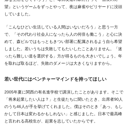
望』というゲームをずっとやって、夜は麻雀やビリヤードに没頭
していました。
「こんなひどい生活している人間はいないだろう」と思う一方
で、「その代わり社会人になったら人の何倍も働こう」と心に決
めて、森ビルではもっともきつい部署に配属されるよう自ら希望
しました。若いうちは失敗してもたいしたことありません。「迷
ったら難しい道を選択する」方が得るものも大きいでしょう。年
を取れば取るほど、失敗のダメージは大きくなりますから。
若い世代にはベンチャーマインドを持ってほしい
2005年夏に関西の有名進学校で講演したことがあります。そこで
「将来起業したい人は？」と生徒たちに聞いたとき、出席者90人
のうち46人が手を挙げてくれました。僕はそのとき「あっ、もし
かして日本は変わるかもしれない」と感じました。日本で最高峰
と言われる高校生が、起業を志していたからです。