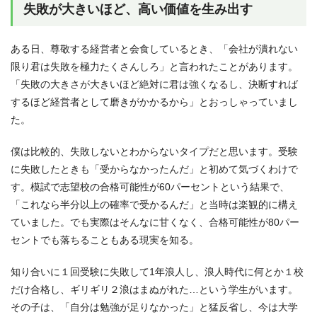
失敗が大きいほど、高い価値を生み出す
ある日、尊敬する経営者と会食しているとき、「会社が潰れない
限り君は失敗を極力たくさんしろ」と言われたことがあります。
「失敗の大きさが大きいほど絶対に君は強くなるし、決断すれば
するほど経営者として磨きがかかるから」とおっしゃっていまし
た。
僕は比較的、失敗しないとわからないタイプだと思います。受験
に失敗したときも「受からなかったんだ」と初めて気づくわけで
す。模試で志望校の合格可能性が60パーセントという結果で、
「これなら半分以上の確率で受かるんだ」と当時は楽観的に構え
ていました。でも実際はそんなに甘くなく、合格可能性が80パー
セントでも落ちることもある現実を知る。
知り合いに１回受験に失敗して1年浪人し、浪人時代に何とか１校
だけ合格し、ギリギリ２浪はまぬがれた…という学生がいます。
その子は、「自分は勉強が足りなかった」と猛反省し、今は大学