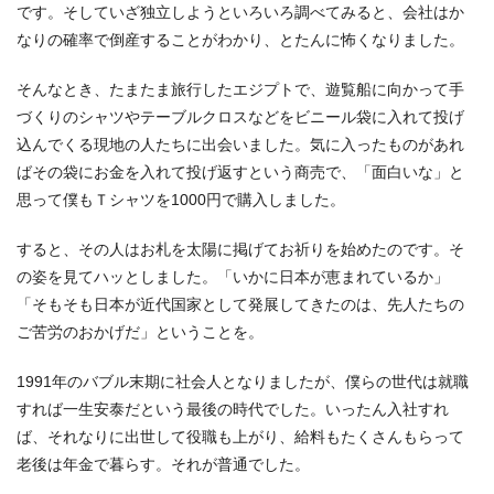
です。そしていざ独立しようといろいろ調べてみると、会社はか
なりの確率で倒産することがわかり、とたんに怖くなりました。
そんなとき、たまたま旅行したエジプトで、遊覧船に向かって手
づくりのシャツやテーブルクロスなどをビニール袋に入れて投げ
込んでくる現地の人たちに出会いました。気に入ったものがあれ
ばその袋にお金を入れて投げ返すという商売で、「面白いな」と
思って僕もＴシャツを1000円で購入しました。
すると、その人はお札を太陽に掲げてお祈りを始めたのです。そ
の姿を見てハッとしました。「いかに日本が恵まれているか」
「そもそも日本が近代国家として発展してきたのは、先人たちの
ご苦労のおかげだ」ということを。
1991年のバブル末期に社会人となりましたが、僕らの世代は就職
すれば一生安泰だという最後の時代でした。いったん入社すれ
ば、それなりに出世して役職も上がり、給料もたくさんもらって
老後は年金で暮らす。それが普通でした。