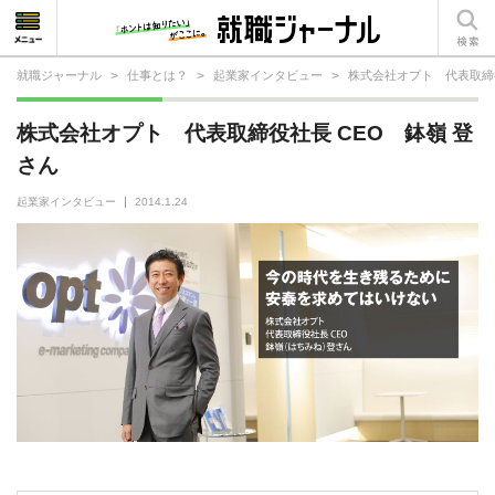
就職ジャーナル
>
仕事とは？
>
起業家インタビュー
>
株式会社オプト 代表取締役
就活相談
株式会社オプト 代表取締役社長 CEO 鉢嶺 登
就活ノウハウ
さん
仕事の選び方・ヒント
起業家インタビュー
2014.1.24
仕事とは？
就活コラム