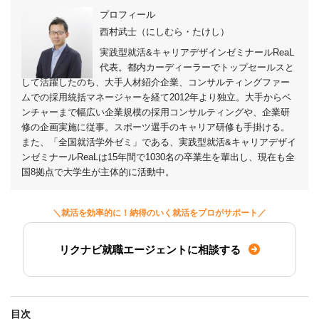
プロフィール
西村武士（にしむら・たけし）
実践型就活&キャリアデザインゼミナールReaL
代表。都内カーディーラーでトップセールスと
して活躍したのち、大手人材紹介企業、コンサルティングファー
ムでの採用統括マネージャーを経て2012年より独立。大手からベ
ンチャーまで幅広い企業規模の採用コンサルティングや、企業研
修の企画実施に従事。スポーツ選手のキャリア研修も手掛ける。
また、「全国就活学外ゼミ」である、実践型就活&キャリアデザイ
ンゼミナールReaLは15年間で1030名の卒業生を輩出し、現在も全
国8拠点で大学生が主体的に活動中。
＼就活を効率的に！納得のいく就活をプロがサポート／
リクナビ就職エージェントに相談する
目次