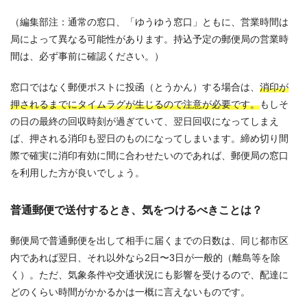
（編集部注：通常の窓口、「ゆうゆう窓口」ともに、営業時間は
局によって異なる可能性があります。持込予定の郵便局の営業時
間は、必ず事前に確認ください。）
窓口ではなく郵便ポストに投函（とうかん）する場合は、
消印が
押されるまでにタイムラグが生じるので注意が必要です。
もしそ
の日の最終の回収時刻が過ぎていて、翌日回収になってしまえ
ば、押される消印も翌日のものになってしまいます。締め切り間
際で確実に消印有効に間に合わせたいのであれば、郵便局の窓口
を利用した方が良いでしょう。
普通郵便で送付するとき、気をつけるべきことは？
郵便局で普通郵便を出して相手に届くまでの日数は、同じ都市区
内であれば翌日、それ以外なら2日〜3日が一般的（離島等を除
く）。ただ、気象条件や交通状況にも影響を受けるので、配達に
どのくらい時間がかかるかは一概に言えないものです。