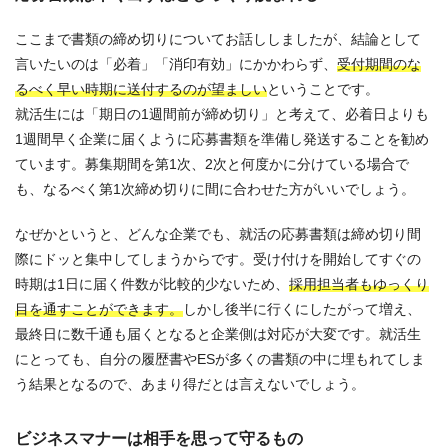
ここまで書類の締め切りについてお話ししましたが、結論として
言いたいのは「必着」「消印有効」にかかわらず、
受付期間のな
るべく早い時期に送付するのが望ましい
ということです。
就活生には「期日の1週間前が締め切り」と考えて、必着日よりも
1週間早く企業に届くように応募書類を準備し発送することを勧め
ています。募集期間を第1次、2次と何度かに分けている場合で
も、なるべく第1次締め切りに間に合わせた方がいいでしょう。
なぜかというと、どんな企業でも、就活の応募書類は締め切り間
際にドッと集中してしまうからです。受け付けを開始してすぐの
時期は1日に届く件数が比較的少ないため、
採用担当者もゆっくり
目を通すことができます。
しかし後半に行くにしたがって増え、
最終日に数千通も届くとなると企業側は対応が大変です。就活生
にとっても、自分の履歴書やESが多くの書類の中に埋もれてしま
う結果となるので、あまり得だとは言えないでしょう。
ビジネスマナーは相手を思って守るもの