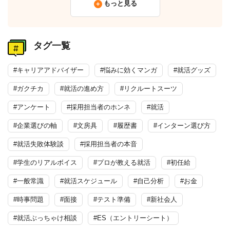
もっと見る
タグ一覧
#キャリアアドバイザー
#悩みに効くマンガ
#就活グッズ
#ガクチカ
#就活の進め方
#リクルートスーツ
#アンケート
#採用担当者のホンネ
#就活
#企業選びの軸
#文房具
#履歴書
#インターン選び方
#就活失敗体験談
#採用担当者の本音
#学生のリアルボイス
#プロが教える就活
#初任給
#一般常識
#就活スケジュール
#自己分析
#お金
#時事問題
#面接
#テスト準備
#新社会人
#就活ぶっちゃけ相談
#ES（エントリーシート）