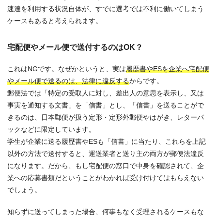
速達を利用する状況自体が、すでに選考では不利に働いてしまう
ケースもあると考えられます。
宅配便やメール便で送付するのはOK？
これはNGです。なぜかというと、実は
履歴書やESを企業へ宅配便
やメール便で送るのは、法律に違反する
からです。
郵便法では「特定の受取人に対し、差出人の意思を表示し、又は
事実を通知する文書」を「信書」とし、「信書」を送ることがで
きるのは、日本郵便が扱う定形・定形外郵便やはがき、レターパ
ックなどに限定しています。
学生が企業に送る履歴書やESも「信書」に当たり、これらを上記
以外の方法で送付すると、運送業者と送り主の両方が郵便法違反
になります。だから、もし宅配便の窓口で中身を確認されて、企
業への応募書類だということがわかれば受け付けてはもらえない
でしょう。
知らずに送ってしまった場合、何事もなく受理されるケースもな