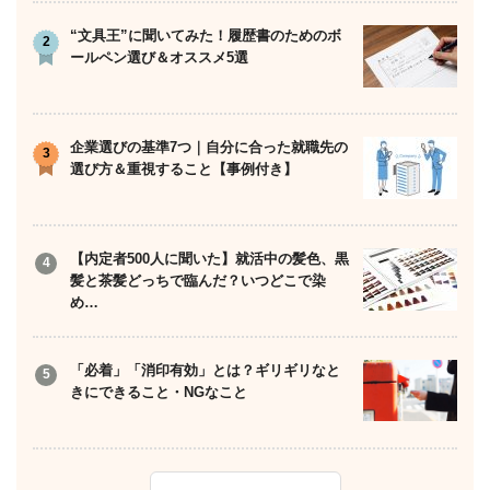
“文具王”に聞いてみた！履歴書のためのボ
ールペン選び＆オススメ5選
企業選びの基準7つ｜自分に合った就職先の
選び方＆重視すること【事例付き】
【内定者500人に聞いた】就活中の髪色、黒
髪と茶髪どっちで臨んだ？いつどこで染
め…
「必着」「消印有効」とは？ギリギリなと
きにできること・NGなこと