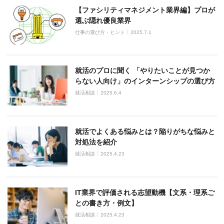
【ファシリティマネジメント業界編】プロが
選ぶ隠れ優良業界
仕事の選び方・ヒント
2025.7.1
就活のプロに聞く 「やりたいことが見つか
らない人向け」のインターンシップの選び方
就活相談
2025.6.4
就活でよくある悩みとは？陥りがちな悩みと
対処法を紹介
就活相談
2025.4.23
IT業界で評価される志望動機【文系・理系ご
との書き方・例文】
就活相談
2025.4.23