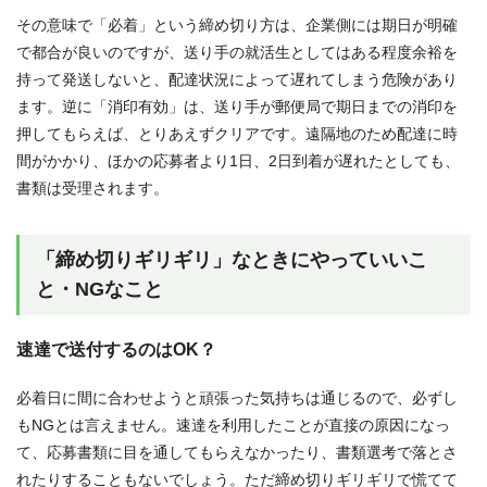
その意味で「必着」という締め切り方は、企業側には期日が明確
で都合が良いのですが、送り手の就活生としてはある程度余裕を
持って発送しないと、配達状況によって遅れてしまう危険があり
ます。逆に「消印有効」は、送り手が郵便局で期日までの消印を
押してもらえば、とりあえずクリアです。遠隔地のため配達に時
間がかかり、ほかの応募者より1日、2日到着が遅れたとしても、
書類は受理されます。
「締め切りギリギリ」なときにやっていいこ
と・NGなこと
速達で送付するのはOK？
必着日に間に合わせようと頑張った気持ちは通じるので、必ずし
もNGとは言えません。速達を利用したことが直接の原因になっ
て、応募書類に目を通してもらえなかったり、書類選考で落とさ
れたりすることもないでしょう。ただ締め切りギリギリで慌てて