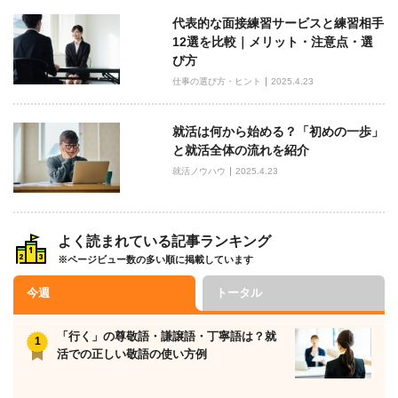
代表的な面接練習サービスと練習相手
12選を比較｜メリット・注意点・選
び方
仕事の選び方・ヒント
2025.4.23
就活は何から始める？「初めの一歩」
と就活全体の流れを紹介
就活ノウハウ
2025.4.23
よく読まれている記事ランキング
※ページビュー数の多い順に掲載しています
今週
トータル
「行く」の尊敬語・謙譲語・丁寧語は？就
活での正しい敬語の使い方例