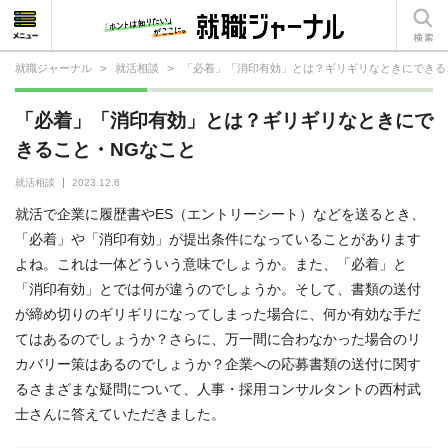
就職ジャーナル
>
就活相談
>
「必着」「消印有効」とは？ギリギリなときにできる
就活相談
「必着」「消印有効」とは？ギリギリなときにで
就活ノウハウ
きること・NGなこと
仕事の選び方・ヒント
就活相談
2023.12.6
就活で企業に履歴書やES（エントリーシート）などを送るとき、
仕事とは？
「必着」や「消印有効」が提出条件になっていることがあります
よね。これは一体どういう意味でしょうか。また、「必着」と
就活コラム
「消印有効」とでは何が違うのでしょうか。そして、書類の送付
が締め切りのギリギリになってしまった場合に、何か有効な手だ
てはあるのでしょうか？さらに、万一間に合わなかった場合のリ
カバリー策はあるのでしょうか？企業への応募書類の送付に関す
るさまざまな疑問について、人事・採用コンサルタントの西村武
士さんに答えていただきました。