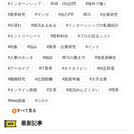
#インターンシップ
#OB・OG訪問
#海外で働く
#業界研究
#マンガ
#自己PR
#ES
#企業研究
#出遅れ
#就活あるある
#インターンシップの私服紹介
#エントリーシート
#曽和利光
#プロが語るシゴト
#特集
#悩み
#業界・企業研究
#インド
#人事のホンネ
#相談
#ESの書き方
#海老原嗣生
#アーカイブ
#IT業界
#ネクタイピン
#内定辞退
#職種研究
#志望動機
#面接準備
#大手企業
#オンライン面接
#文系
#就活めんどくさい
#理系
#Web面接
#コロナ
すべて見る
最新記事