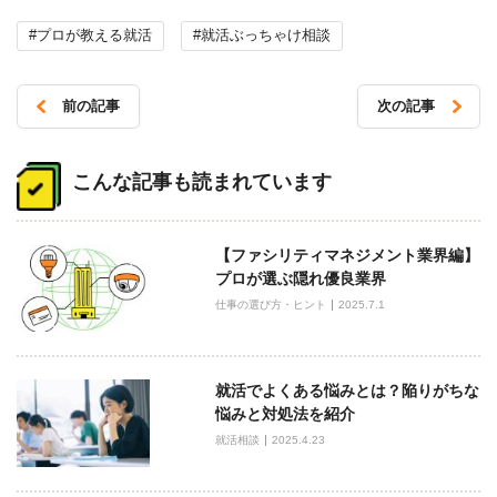
#プロが教える就活
#就活ぶっちゃけ相談
前の記事
次の記事
投
稿
こんな記事も読まれています
ナ
ビ
【ファシリティマネジメント業界編】
ゲ
プロが選ぶ隠れ優良業界
ー
仕事の選び方・ヒント
2025.7.1
シ
ョ
ン
就活でよくある悩みとは？陥りがちな
悩みと対処法を紹介
就活相談
2025.4.23