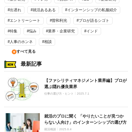
#出遅れ
#就活あるある
#インターンシップの私服紹介
#エントリーシート
#曽和利光
#プロが語るシゴト
#特集
#悩み
#業界・企業研究
#インド
#人事のホンネ
#相談
すべて見る
最新記事
【ファシリティマネジメント業界編】プロが
選ぶ隠れ優良業界
仕事の選び方・ヒント
2025.7.1
就活のプロに聞く 「やりたいことが見つか
らない人向け」のインターンシップの選び方
就活相談
2025.6.4