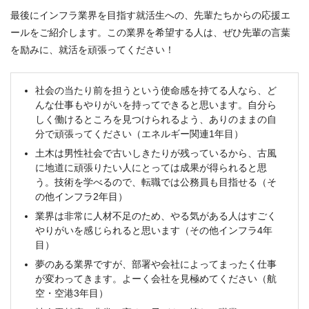
最後にインフラ業界を目指す就活生への、先輩たちからの応援エ
ールをご紹介します。この業界を希望する人は、ぜひ先輩の言葉
を励みに、就活を頑張ってください！
社会の当たり前を担うという使命感を持てる人なら、ど
んな仕事もやりがいを持ってできると思います。自分ら
しく働けるところを見つけられるよう、ありのままの自
分で頑張ってください（エネルギー関連1年目）
土木は男性社会で古いしきたりが残っているから、古風
に地道に頑張りたい人にとっては成果が得られると思
う。技術を学べるので、転職では公務員も目指せる（そ
の他インフラ2年目）
業界は非常に人材不足のため、やる気がある人はすごく
やりがいを感じられると思います（その他インフラ4年
目）
夢のある業界ですが、部署や会社によってまったく仕事
が変わってきます。よーく会社を見極めてください（航
空・空港3年目）