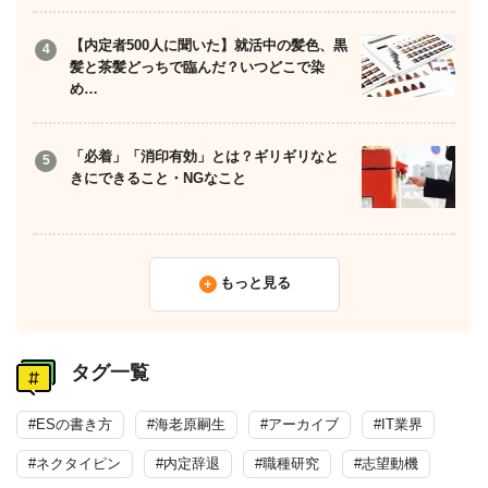
【内定者500人に聞いた】就活中の髪色、黒
髪と茶髪どっちで臨んだ？いつどこで染
め…
「必着」「消印有効」とは？ギリギリなと
きにできること・NGなこと
もっと見る
タグ一覧
#ESの書き方
#海老原嗣生
#アーカイブ
#IT業界
#ネクタイピン
#内定辞退
#職種研究
#志望動機