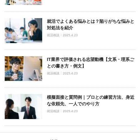
就活でよくある悩みとは？陥りがちな悩みと
対処法を紹介
就活相談
2025.4.23
IT業界で評価される志望動機【文系・理系ご
との書き方・例文】
就活相談
2025.4.23
模擬面接と質問例｜プロとの練習方法、身近
な依頼先、一人でのやり方
就活相談
2025.4.23