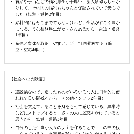
有給や手当などの福利厚生が手厚い。新人研修もしっか
りして、その間の福利もちゃんと保証されていて安心で
した（鉄道・道路3年目）
給料的にはそこまででもないけれど、生活がすごく豊か
になるような福利厚生がたくさんあるから（鉄道・道路
1年目）
産休と育休が取得しやすい。1年に1回昇級する（航
空・空港4年目）
【社会への貢献度】
建設業なので、造ったものがいろいろな人に日常的に使
われて長い間残るから（その他インフラ2年目）
社会を支えていることを身をもって感じている。異常時
などにストップすると、多くの人に迷惑をかけていると
思うから（鉄道・道路3年目）
自分のした仕事が人々の安全を守ることで、世の中の役
に立っているという実感が湧いてやりがいがある（その