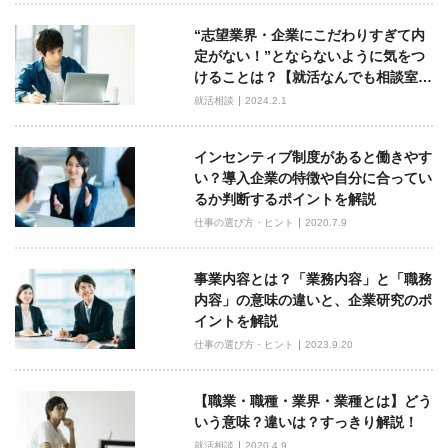
ビ
“志望業界・企業にこだわりすぎて内
ゲ
定がない！”とならないように気をつ
ー
けることは？【就活なんでも相談室…
シ
就活相談
2024.2.1
ョ
ン
インセンティブ制度があると働きやす
い？導入企業の特徴や自分に合ってい
るか判断するポイントを解説
仕事の選び方・ヒント
2020.7.9
事業内容とは？「業務内容」と「職務
内容」の意味の違いと、企業研究のポ
イントを解説
仕事の選び方・ヒント
2023.9.20
【職業・職種・業界・業種とは】どう
いう意味？違いは？すっきり解説！
就活相談
2020.4.9