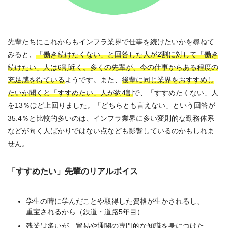
先輩たちにこれからもインフラ業界で仕事を続けたいかを尋ねて
みると、
「働き続けたくない」と回答した人が2割に対して「働き
続けたい」人は6割近く。多くの先輩が、今の仕事からある程度の
充足感を得ている
ようです。また、
後輩に同じ業界をおすすめし
たいか聞くと「すすめたい」人が約4割
で、「すすめたくない」人
を13％ほど上回りました。「どちらとも言えない」という回答が
35.4％と比較的多いのは、インフラ業界に多い変則的な勤務体系
などが向く人ばかりではない点なども影響しているのかもしれま
せん。
「すすめたい」先輩のリアルボイス
学生の時に学んだことや取得した資格が生かされるし、
重宝されるから（鉄道・道路5年目）
残業は多いが、貿易や通関の専門的な知識を身につけた