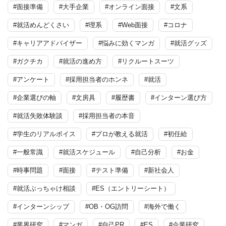
#面接準備
#大手企業
#オンライン面接
#文系
#就活めんどくさい
#理系
#Web面接
#コロナ
#キャリアアドバイザー
#悩みに効くマンガ
#就活グッズ
#ガクチカ
#就活の進め方
#リクルートスーツ
#アンケート
#採用担当者のホンネ
#就活
#企業選びの軸
#文房具
#履歴書
#インターン選び方
#就活失敗体験談
#採用担当者の本音
#学生のリアルボイス
#プロが教える就活
#初任給
#一般常識
#就活スケジュール
#自己分析
#お金
#時事問題
#面接
#テスト準備
#新社会人
#就活ぶっちゃけ相談
#ES（エントリーシート）
#インターンシップ
#OB・OG訪問
#海外で働く
#業界研究
#マンガ
#自己PR
#ES
#企業研究