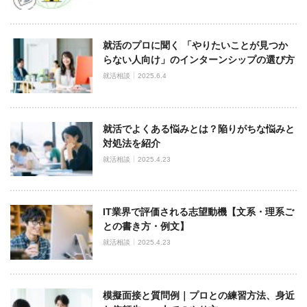
就活のプロに聞く 「やりたいことが見つか
らない人向け」のインターンシップの選び方
就活相談
2025.6.4
就活でよくある悩みとは？陥りがちな悩みと
対処法を紹介
就活相談
2025.4.23
IT業界で評価される志望動機【文系・理系ご
との書き方・例文】
就活相談
2025.4.23
模擬面接と質問例｜プロとの練習方法、身近