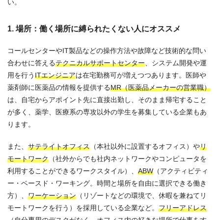
い。
1. 場所：働く場所に縛られたくない人にオススメ
コールセンターやIT製品などの操作方法や故障など技術的な問い
合わせに答える
テクニカルサポートセンター
、システム開発や運
用を行う
ITエンジニア
は在宅勤務可が増えつつあります。医師や
薬剤師に医薬品の情報を提供する
MR（医薬品メーカーの営業職）
は、自宅からアポイント先に直接出勤し、そのまま帰宅すること
が多く、薬学、医療系の専攻以外の学生を募集している企業もあ
ります。
また、
サテライトオフィス
（本社以外に設置するオフィス）や
リ
モートワーク
（社外からでも社内ネットワークやコンピュータを
利用することができるワークスタイル）、
ABW
（アクティビティ
ー・ベースド・ワーキング。時間と場所を自由に選択できる働き
方）、
ワーケーション
（リゾートなどの環境で、休暇を兼ねてリ
モートワークを行う）を採用している企業など。
フリーアドレス
（自分専用のデスクがなく、オフィス内の好きな場所で仕事をす