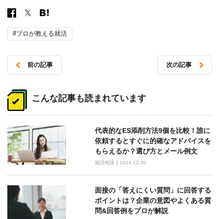
#プロが教える就活
前の記事
次の記事
投
稿
こんな記事も読まれています
ナ
ビ
代表的なES添削方法9個を比較！誰に
ゲ
依頼するとすぐに的確なアドバイスを
ー
もらえるか？選び方とメール例文
シ
就活相談
2024.12.20
ョ
ン
面接の「答えにくい質問」に回答する
ポイントは？企業の意図やよくある質
問&回答例をプロが解説