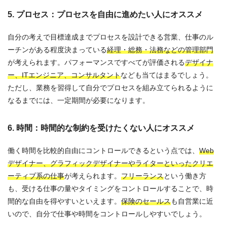
5. プロセス：プロセスを自由に進めたい人にオススメ
自分の考えで目標達成までプロセスを設計できる営業、仕事のル
ーチンがある程度決まっている
経理・総務・法務などの管理部門
が考えられます。パフォーマンスですべてが評価される
デザイナ
ー、ITエンジニア、コンサルタント
なども当てはまるでしょう。
ただし、業務を習得して自分でプロセスを組み立てられるように
なるまでには、一定期間が必要になります。
6. 時間：時間的な制約を受けたくない人にオススメ
働く時間を比較的自由にコントロールできるという点では、
Web
デザイナー、グラフィックデザイナーやライターといったクリエ
ーティブ系の仕事
が考えられます。
フリーランス
という働き方
も、受ける仕事の量やタイミングをコントロールすることで、時
間的な自由を得やすいといえます。
保険のセールス
も自営業に近
いので、自分で仕事や時間をコントロールしやすいでしょう。