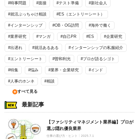
#時事問題
#面接
#テスト準備
#新社会人
#就活ぶっちゃけ相談
#ES（エントリーシート）
#インターンシップ
#OB・OG訪問
#海外で働く
#業界研究
#マンガ
#自己PR
#ES
#企業研究
#出遅れ
#就活あるある
#インターンシップの私服紹介
#エントリーシート
#曽和利光
#プロが語るシゴト
#特集
#悩み
#業界・企業研究
#インド
#人事のホンネ
#相談
すべて見る
最新記事
【ファシリティマネジメント業界編】プロが
選ぶ隠れ優良業界
仕事の選び方・ヒント
2025.7.1