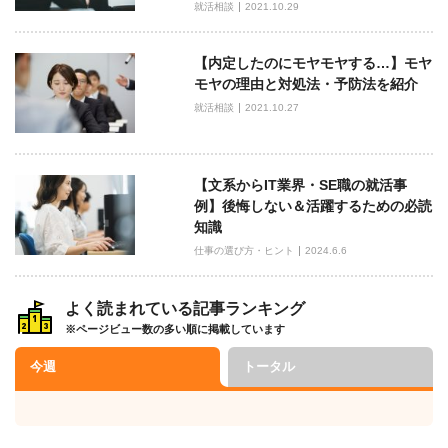
就活相談
2021.10.29
【内定したのにモヤモヤする…】モヤ
モヤの理由と対処法・予防法を紹介
就活相談
2021.10.27
【文系からIT業界・SE職の就活事
例】後悔しない＆活躍するための必読
知識
仕事の選び方・ヒント
2024.6.6
よく読まれている記事ランキング
※ページビュー数の多い順に掲載しています
今週
トータル