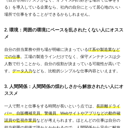
る）を導入している企業なら、社内の自分にとって居心地のいい
場所で仕事をすることができるかもしれません。
2. 環境：周囲の環境にペースを乱されたくない人にオスス
メ
自分の担当業務や持ち場が明確に決まっている
IT系や製造業など
での仕事
。工場の製造ラインだけでなく、保守メンテナンスは少
人数で行うことから、自分の役割が決まっている可能性が高いで
す。
データ入力
なども、比較的シンプルな仕事内容といえます。
3. 人間関係：人間関係の煩わしさから解放されたい人にオ
ススメ
一人で黙々と仕事をする時間が長いという点では、
長距離ドライ
バー、自販機補充員、警備員、Webサイトやアプリなどの動作確
認員や監視作業員
などが考えられます。ほとんどの仕事は自分の
担当範囲の前後で誰かとかかわるので、人間関係から完全に解放