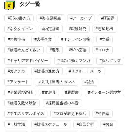
タグ一覧
#ESの書き方
#海老原嗣生
#アーカイブ
#IT業界
#ネクタイピン
#内定辞退
#職種研究
#志望動機
#面接準備
#大手企業
#オンライン面接
#文系
#就活めんどくさい
#理系
#Web面接
#コロナ
#キャリアアドバイザー
#悩みに効くマンガ
#就活グッズ
#ガクチカ
#就活の進め方
#リクルートスーツ
#アンケート
#採用担当者のホンネ
#就活
#企業選びの軸
#文房具
#履歴書
#インターン選び方
#就活失敗体験談
#採用担当者の本音
#学生のリアルボイス
#プロが教える就活
#初任給
#一般常識
#就活スケジュール
#自己分析
#お金