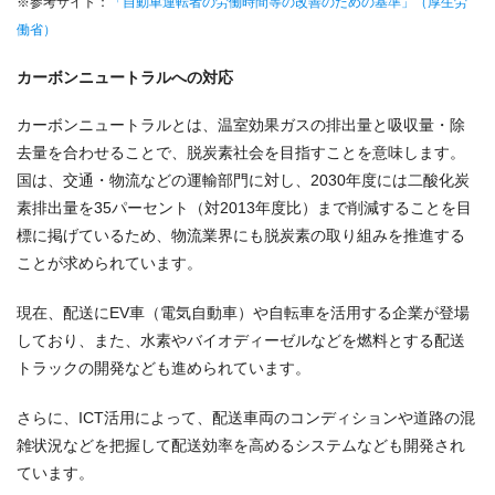
※参考サイト：
「自動車運転者の労働時間等の改善のための基準」（厚生労
働省）
カーボンニュートラルへの対応
カーボンニュートラルとは、温室効果ガスの排出量と吸収量・除
去量を合わせることで、脱炭素社会を目指すことを意味します。
国は、交通・物流などの運輸部門に対し、2030年度には二酸化炭
素排出量を35パーセント（対2013年度比）まで削減することを目
標に掲げているため、物流業界にも脱炭素の取り組みを推進する
ことが求められています。
現在、配送にEV車（電気自動車）や自転車を活用する企業が登場
しており、また、水素やバイオディーゼルなどを燃料とする配送
トラックの開発なども進められています。
さらに、ICT活用によって、配送車両のコンディションや道路の混
雑状況などを把握して配送効率を高めるシステムなども開発され
ています。