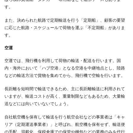
す。
また、決められた航路で定期輸送を行う「定期船」、顧客の要望
に応じた航路・スケジュールで荷物を運ぶ「不定期船」がありま
す。
空運
空運では、飛行機を利用して荷物の輸送・配送を行います。国
内・海外において「ハブ空港」となる空港を中継地点とし、陸路
などの輸送方法で貨物を集めてから、飛行機で空輸を行います。
長距離を短時間で輸送できるため、主に長距離輸送に利用されて
いますが、輸送コストが高く、重量制限などもあるため、大量輸
送などには向いていないでしょう。
自社航空機を保有して輸送を行う航空会社などの事業者は「キャ
リア（定期運送事業者）」と呼ばれ、航空機を保有せず、輸送便
の手配、混載化、保税倉庫での保管や梱包などの業務のみを代行