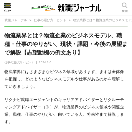
就職ジャーナル
>
仕事の選び方・ヒント
>
物流業界とは？物流企業のビジネスモデ
就活相談
物流業界とは？物流企業のビジネスモデル、職
就活ノウハウ
種・仕事のやりがい、現状・課題・今後の展望ま
で解説【志望動機の例文あり】
仕事の選び方・ヒント
仕事の選び方・ヒント
2024.3.6
仕事とは？
物流業界にはさまざまなビジネス領域があります。まずは全体像
就活コラム
を把握し、どのようなビジネスモデルや仕事があるのかを理解し
ていきましょう。
リクナビ就職エージェントのキャリアアドバイザーとリクルーテ
ィングアドバイザー（※）が、物流業界のビジネス領域や関連企
業、職種、仕事のやりがい、向いている人、将来性まで解説しま
す。