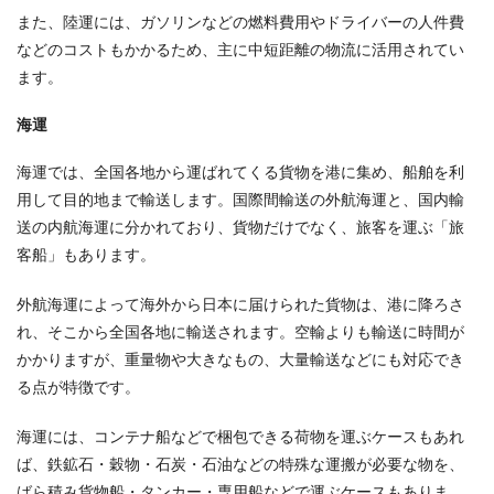
また、陸運には、ガソリンなどの燃料費用やドライバーの人件費
などのコストもかかるため、主に中短距離の物流に活用されてい
ます。
海運
海運では、全国各地から運ばれてくる貨物を港に集め、船舶を利
用して目的地まで輸送します。国際間輸送の外航海運と、国内輸
送の内航海運に分かれており、貨物だけでなく、旅客を運ぶ「旅
客船」もあります。
外航海運によって海外から日本に届けられた貨物は、港に降ろさ
れ、そこから全国各地に輸送されます。空輸よりも輸送に時間が
かかりますが、重量物や大きなもの、大量輸送などにも対応でき
る点が特徴です。
海運には、コンテナ船などで梱包できる荷物を運ぶケースもあれ
ば、鉄鉱石・穀物・石炭・石油などの特殊な運搬が必要な物を、
ばら積み貨物船・タンカー・専用船などで運ぶケースもありま