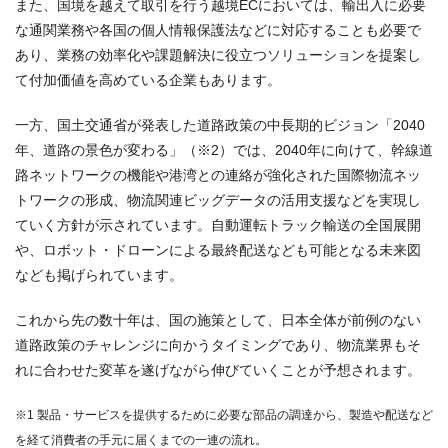
また、国境を越えて取引を行う越境ECにおいては、輸出入に必要
な通関業務や各国の個人情報保護法などに対応することも必要で
あり、業務の効率化や課題解決に役立つソリューションを提案し
て付加価値を高めている企業もあります。
一方、国土交通省が発表した道路政策の中長期的ビジョン「2040
年、道路の景色が変わる」（※2）では、2040年に向けて、幹線道
路ネットワークの機能や港湾との連絡が強化された国際物流ネッ
トワークの形成、物流関連ビッグデータの活用支援などを実現し
ていく方針が示されています。自動運転トラック輸送の全国展開
や、ロボット・ドローンによる最終配送なども可能となる未来図
なども掲げられています。
これから先の数十年は、国の施策として、日本全体が前例のない
道路政策のチャレンジに向かうタイミングであり、物流業界もそ
れに合わせた変革を遂げながら伸びていくことが予想されます。
※1 製品・サービスを提供するために必要な部品の調達から、製造や配送など
を経て消費者の手元に届くまでの一連の流れ。