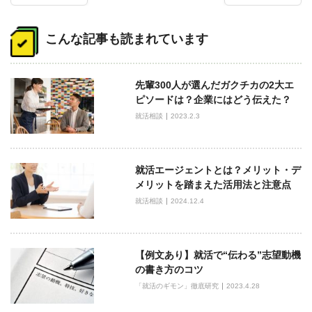
投
稿
こんな記事も読まれています
ナ
ビ
先輩300人が選んだガクチカの2大エ
ゲ
ピソードは？企業にはどう伝えた？
ー
就活相談
2023.2.3
シ
ョ
ン
就活エージェントとは？メリット・デ
メリットを踏まえた活用法と注意点
就活相談
2024.12.4
【例文あり】就活で“伝わる”志望動機
の書き方のコツ
「就活のギモン」徹底研究
2023.4.28