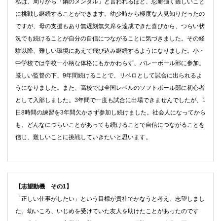
私は、周りから「鋼のメンタル」と言われるほど、忍耐強く難しいこと
に挑戦し継続することができます。幼少時から極度な人見知りだったの
ですが、母の支援もあり無遅刻無欠席を達成できた喜びから、つらい状
況でも続けることが自分の自信につながることに気づきました。その経
験以降、難しい環境にあえて飛び込み継続するようになりました。小・
中学校では学校一小柄な体格にもかかわらず、バレーボール部に参加。
厳しい監督の下、9年間続けることで、リベロとして試合に出られるよ
うになりました。また、高校では全国レベルのソフトボール部に初心者
として入部しました。3年間で一度も試合に出場できませんでしたが、1
日8時間の練習を3年間欠かさず参加し続けました。社会人になってから
も、どんなにつらいことがあっても続けることで自信につながることを
信じ、難しいことに挑戦していきたいと思います。
【志望動機 その1】
「正しい仕事がしたい」という目標が貴社でかなうと考え、志望しまし
た。幼いころ、いじめを受けていた友人を助けたことがあったのです