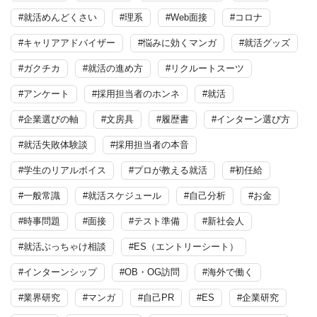
#就活めんどくさい
#理系
#Web面接
#コロナ
#キャリアアドバイザー
#悩みに効くマンガ
#就活グッズ
#ガクチカ
#就活の進め方
#リクルートスーツ
#アンケート
#採用担当者のホンネ
#就活
#企業選びの軸
#文房具
#履歴書
#インターン選び方
#就活失敗体験談
#採用担当者の本音
#学生のリアルボイス
#プロが教える就活
#初任給
#一般常識
#就活スケジュール
#自己分析
#お金
#時事問題
#面接
#テスト準備
#新社会人
#就活ぶっちゃけ相談
#ES（エントリーシート）
#インターンシップ
#OB・OG訪問
#海外で働く
#業界研究
#マンガ
#自己PR
#ES
#企業研究