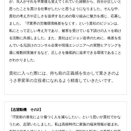
が、当人がそれを卒業後も覚えてくれていた経験から、自分が正しいと
思ったことを貫ける仕事がしたいと思うようになりました。そんな中、
貴社の考え方や正しさを追求するための取り組みに魅力を感じ、応募し
ました。「IT業界の労働環境格差をなくす」という貴社のビジョンは、
私にとって正しい考え方であり、被害を受けている下請けの人々を助け
る活動に共感しました。また、貴社はビジョン追求のために、格差を生
んでいる元請けのコンサル企業や現場エンジニアへの実態ヒアリングを
週に複数回実施するなど、正しさを徹底的に追求できる環境であること
がわかりました。
貴社に入った際には、持ち前の正義感を生かして業さきのよ
うさ界変革の立役者になれるよう精進していきたいです。
【志望動機 その2】
「IT技術の進化により傷つく人を減らしたい」という思いが貴社でかな
うため、志望いたしました。私は高校時代に家族の端末情報が盗まれ、