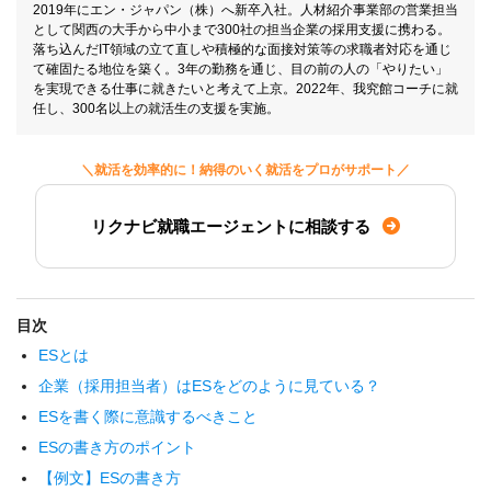
2019年にエン・ジャパン（株）へ新卒入社。人材紹介事業部の営業担当
として関西の大手から中小まで300社の担当企業の採用支援に携わる。
落ち込んだIT領域の立て直しや積極的な面接対策等の求職者対応を通じ
て確固たる地位を築く。3年の勤務を通じ、目の前の人の「やりたい」
を実現できる仕事に就きたいと考えて上京。2022年、我究館コーチに就
任し、300名以上の就活生の支援を実施。
＼就活を効率的に！納得のいく就活をプロがサポート／
リクナビ就職エージェントに相談する
目次
ESとは
企業（採用担当者）はESをどのように見ている？
ESを書く際に意識するべきこと
ESの書き方のポイント
【例文】ESの書き方