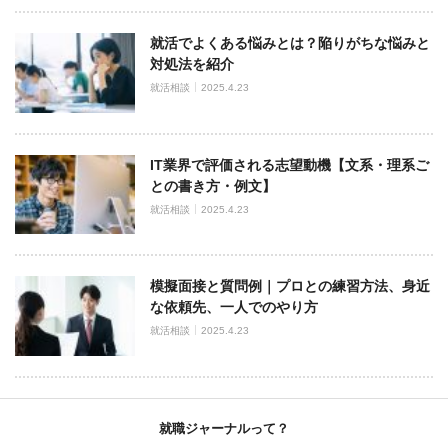
就活でよくある悩みとは？陥りがちな悩みと
対処法を紹介
就活相談
2025.4.23
IT業界で評価される志望動機【文系・理系ご
との書き方・例文】
就活相談
2025.4.23
模擬面接と質問例｜プロとの練習方法、身近
な依頼先、一人でのやり方
就活相談
2025.4.23
就職ジャーナルって？