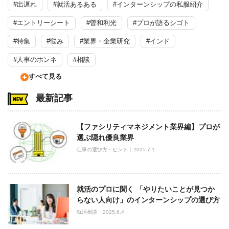
#出遅れ
#就活あるある
#インターンシップの私服紹介
#エントリーシート
#曽和利光
#プロが語るシゴト
#特集
#悩み
#業界・企業研究
#インド
#人事のホンネ
#相談
すべて見る
最新記事
【ファシリティマネジメント業界編】プロが
選ぶ隠れ優良業界
仕事の選び方・ヒント
2025.7.1
就活のプロに聞く 「やりたいことが見つか
らない人向け」のインターンシップの選び方
就活相談
2025.6.4