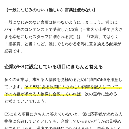
【一般になじみのない（難しい）言葉は使わない】
一般になじみのない言葉は使わないようにしましょう。例えば、
バイト先のコンテンストで受賞したCS賞（＝接客が上手でお客さ
まを幸せにしたスタッフに贈られる賞）は、「CS賞」ではなく
「接客賞」と書くなど、誰にでもわかる名称に置き換える配慮が
必要です。
企業がESに設定している項目にきちんと答える
多くの企業は、求める人物像を見極めるために独自のESを用意し
ています。
そのESにある設問にふさわしい内容を記入していて、
その内容が求める人物像に合致していれば
、次の選考に進める、
と考えていいでしょう。
ESにある項目にきちんと答えていないと、仮に応募者が求める人
物像に合致していたとしても、合致しているのかどうかの見極め
ができないため、選考での評価につながりません。自分を正しく