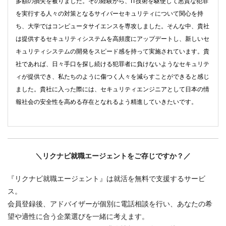
多額の損失を被りました。その経験から、IT技術を駆使して悪質な犯罪
を実行する人々の対策となるサイバーセキュリティについて関心を持
ち、大学ではコンピュータサイエンスを専攻しました。そんな中、貴社
は提供するセキュリティシステムを高頻度にアップデートし、新しいセ
キュリティシステムの開発をスピード感を持って実施されています。貴
社であれば、日々手口を探し続ける犯罪者に負けないようなセキュリテ
ィが提供でき、私たちのように傷つく人々を減らすことができると感じ
ました。貴社に入った際には、セキュリティエンジニアとして日本の情
報社会の安全性を高める存在となれるよう精進していきたいです。
＼リクナビ就職エージェントをご存じですか？／
『リクナビ就職エージェント』は就活を無料で支援するサービ
ス。
会員登録後、アドバイザーが個別に電話相談を行い、あなたの希
望や適性に合う企業選びを一緒に考えます。