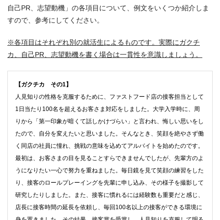
自己PR、志望動機」の各項目について、例文をいくつか紹介しま
すので、参考にしてください。
※各項目はそれぞれ別の就活生によるものです。実際にガクチ
カ、自己PR、志望動機を書く場合は一貫性を意識しましょう。
【ガクチカ その1】
人見知りの性格を克服するために、ファストフード店の接客担当として
1日当たり100名を超えるお客さま対応をしました。大学入学時に、周
りから「第一印象が暗くて話しかけづらい」と言われ、悔しい思いをし
たので、自分を変えたいと思いました。そんなとき、笑顔を絶やさず働
く同店の社員に憧れ、挑戦の意味を込めてアルバイトを始めたのです。
最初は、お客さまの目を見ることすらできませんでしたが、先輩方のよ
うになりたい一心で努力を重ねました。毎日鏡を見て笑顔の練習をした
り、接客のロールプレーイングを先輩に申し込み、その様子を撮影して
研究したりしました。また、接客に慣れるには経験数も重要だと感じ、
店長に接客時間の延長を依頼し、毎回100名以上の接客ができる環境に
身を置きました。その結果、接客賞を受賞し、人見知りを克服して明る