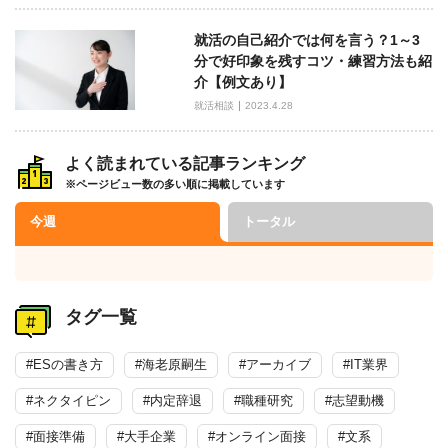
就活の自己紹介では何を言う？1～3
分で好印象を残すコツ・練習方法も紹
介【例文あり】
就活相談
2023.4.28
よく読まれている記事ランキング
※ページビュー数の多い順に掲載しています
今週
トータル
タグ一覧
#ESの書き方
#海老原嗣生
#アーカイブ
#IT業界
#ネクタイピン
#内定辞退
#職種研究
#志望動機
#面接準備
#大手企業
#オンライン面接
#文系