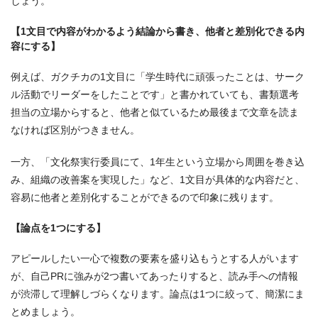
しょう。
【1文目で内容がわかるよう結論から書き、他者と差別化できる内
容にする】
例えば、ガクチカの1文目に「学生時代に頑張ったことは、サーク
ル活動でリーダーをしたことです」と書かれていても、書類選考
担当の立場からすると、他者と似ているため最後まで文章を読ま
なければ区別がつきません。
一方、「文化祭実行委員にて、1年生という立場から周囲を巻き込
み、組織の改善案を実現した」など、1文目が具体的な内容だと、
容易に他者と差別化することができるので印象に残ります。
【論点を1つにする】
アピールしたい一心で複数の要素を盛り込もうとする人がいます
が、自己PRに強みが2つ書いてあったりすると、読み手への情報
が渋滞して理解しづらくなります。論点は1つに絞って、簡潔にま
とめましょう。