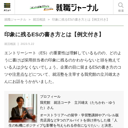
就職ジャーナル
>
就活相談
>
印象に残るESの書き方とは【例文付き】
就活相談
印象に残るESの書き方とは【例文付き】
就活ノウハウ
就活相談
2023.5.22
仕事の選び方・ヒント
エントリーシート（ES）の重要性は理解しているものの、どのよ
うに書けば採用担当者の印象に残るのかわからないと頭を抱えて
仕事とは？
いる人は少なくないでしょう。企業の目に留まるESの書き方のコ
ツや注意点などについて、就活塾を主宰する我究館の立川雄太さ
就活コラム
んにお話をうかがいました。
プロフィール
我究館 就活コーチ 立川雄太（たちかわ・ゆう
た）さん
オーストラリアへの留学・学習塾講師やアパレル販
売店員など9つのアルバイトを掛け持ちした後「人
生の転機にポジティブな影響を与えられる存在になりたい」と決意。