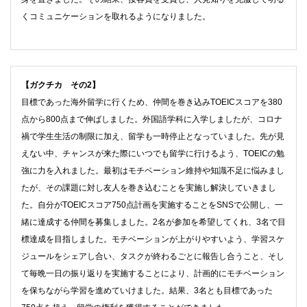
くコミュニケーションを取れるようになりました。
【ガクチカ その2】
目標であった海外留学に行くため、仲間を巻き込みTOEICスコアを380
点から800点まで伸ばしました。外国語学科に入学しましたが、コロナ
禍で学生生活の制限に加え、留学も一時停止となっていました。先が見
えない中、チャンスが来た際にいつでも留学に行けるよう、TOEICの勉
強に力を入れました。最初はモチベーション維持や知識不足に悩みまし
たが、その課題に対し友人を巻き込むことを実施し解決していきまし
た。自分がTOEICスコア750点計画を実施することをSNSで公開し、一
緒に達成する仲間を募集しました。2名が参加を希望してくれ、3名で目
標達成を目指しました。モチベーションが上がりやすいよう、学習スケ
ジュールをシェアし合い、タスクが終わるごとに報告し合うこと、そし
て毎晩一日の振り返りを実施することにより、計画的にモチベーション
を保ちながら学習を進めていけました。結果、3名とも目標であった