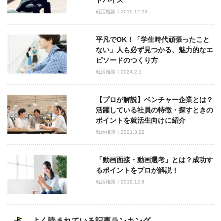
シ
就活相談
2019.12.23
ョ
ン
平凡でOK！「学生時代頑張ったこと
ない」人も必ず見つかる、魅力的なエ
ピソードのつくり方
就活相談
2024.2.1
【プロが解説】ベンチャー企業とは？
活躍している社員の特徴・探すときの
ポイントを就活生向けに紹介
就活相談
2021.3.22
「動画面接・動画選考」とは？成功す
るポイントをプロが解説！
就活相談
2019.12.6
よく読まれている記事ランキング