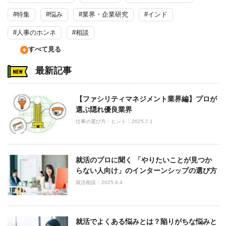
#特集
#悩み
#業界・企業研究
#インド
#人事のホンネ
#相談
すべて見る
最新記事
【ファシリティマネジメント業界編】プロが
選ぶ隠れ優良業界
仕事の選び方・ヒント
2025.7.1
就活のプロに聞く 「やりたいことが見つか
らない人向け」のインターンシップの選び方
就活相談
2025.6.4
就活でよくある悩みとは？陥りがちな悩みと