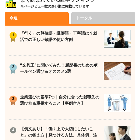
※ページビュー数の多い順に掲載しています
今週
トータル
「行く」の尊敬語・謙譲語・丁寧語は？就
活での正しい敬語の使い方例
“文具王”に聞いてみた！履歴書のためのボ
ールペン選び＆オススメ5選
企業選びの基準7つ｜自分に合った就職先の
選び方＆重視すること【事例付き】
【例文あり】「働く上で大切にしたいこ
と」の答え方｜見つける方法、具体例、注