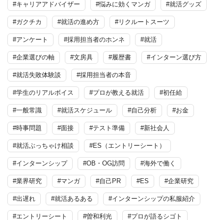
#キャリアアドバイザー
#悩みに効くマンガ
#就活グッズ
#ガクチカ
#就活の進め方
#リクルートスーツ
#アンケート
#採用担当者のホンネ
#就活
#企業選びの軸
#文房具
#履歴書
#インターン選び方
#就活失敗体験談
#採用担当者の本音
#学生のリアルボイス
#プロが教える就活
#初任給
#一般常識
#就活スケジュール
#自己分析
#お金
#時事問題
#面接
#テスト準備
#新社会人
#就活ぶっちゃけ相談
#ES（エントリーシート）
#インターンシップ
#OB・OG訪問
#海外で働く
#業界研究
#マンガ
#自己PR
#ES
#企業研究
#出遅れ
#就活あるある
#インターンシップの私服紹介
#エントリーシート
#曽和利光
#プロが語るシゴト