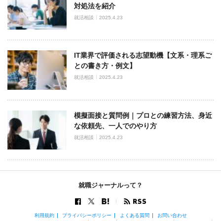
対処法を紹介
就活相談
2025.4.23
IT業界で評価される志望動機【文系・理系ご
との書き方・例文】
就活相談
2025.4.23
模擬面接と質問例｜プロとの練習方法、身近
な依頼先、一人でのやり方
就活相談
2025.4.23
就職ジャーナルって？
利用規約
プライバシーポリシー
よくある質問
お問い合わせ