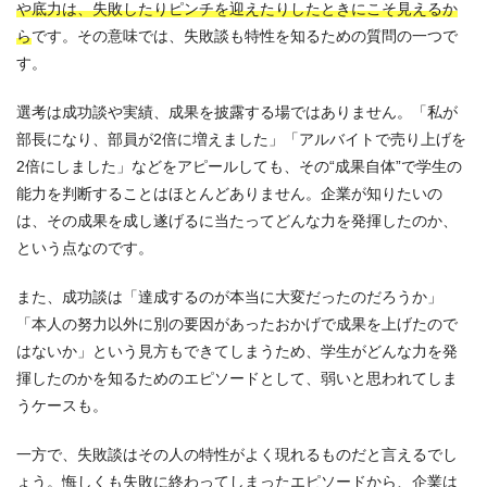
や底力は、失敗したりピンチを迎えたりしたときにこそ見えるか
ら
です。その意味では、失敗談も特性を知るための質問の一つで
す。
選考は成功談や実績、成果を披露する場ではありません。「私が
部長になり、部員が2倍に増えました」「アルバイトで売り上げを
2倍にしました」などをアピールしても、その“成果自体”で学生の
能力を判断することはほとんどありません。企業が知りたいの
は、その成果を成し遂げるに当たってどんな力を発揮したのか、
という点なのです。
また、成功談は「達成するのが本当に大変だったのだろうか」
「本人の努力以外に別の要因があったおかげで成果を上げたので
はないか」という見方もできてしまうため、学生がどんな力を発
揮したのかを知るためのエピソードとして、弱いと思われてしま
うケースも。
一方で、失敗談はその人の特性がよく現れるものだと言えるでし
ょう。悔しくも失敗に終わってしまったエピソードから、企業は