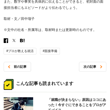
また、数字や事実を具体的に伝えることができると、初対面の面
接担当者にもエピソードがより伝わるでしょう。
取材・文／田中瑠子
※文中の社名・所属等は、取材時または更新時のものです。
#プロが教える就活
#面接準備
前の記事
次の記事
投
稿
こんな記事も読まれています
ナ
ビ
「就職が決まらない」原因はココにあ
ゲ
った！今すぐにできることをプロがア
ー
ドバイス