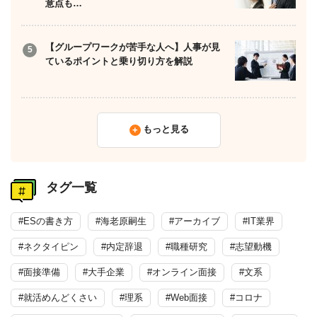
意点も…
【グループワークが苦手な人へ】人事が見
ているポイントと乗り切り方を解説
もっと見る
タグ一覧
#ESの書き方
#海老原嗣生
#アーカイブ
#IT業界
#ネクタイピン
#内定辞退
#職種研究
#志望動機
#面接準備
#大手企業
#オンライン面接
#文系
#就活めんどくさい
#理系
#Web面接
#コロナ