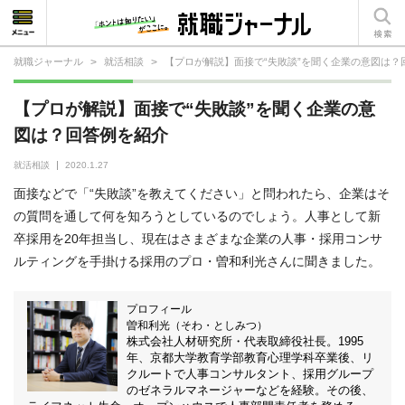
就職ジャーナル
>
就活相談
>
【プロが解説】面接で“失敗談”を聞く企業の意図は？
就活相談
【プロが解説】面接で“失敗談”を聞く企業の意
就活ノウハウ
図は？回答例を紹介
仕事の選び方・ヒント
就活相談
2020.1.27
面接などで「“失敗談”を教えてください」と問われたら、企業はそ
仕事とは？
の質問を通して何を知ろうとしているのでしょう。人事として新
卒採用を20年担当し、現在はさまざまな企業の人事・採用コンサ
就活コラム
ルティングを手掛ける採用のプロ・曽和利光さんに聞きました。
プロフィール
曽和利光（そわ・としみつ）
株式会社人材研究所・代表取締役社長。1995
年、京都大学教育学部教育心理学科卒業後、リ
クルートで人事コンサルタント、採用グループ
のゼネラルマネージャーなどを経験。その後、