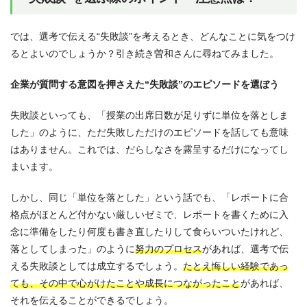
では、選考で伝える“失敗談”を考えるとき、どんなことに気をつけ
るとよいのでしょうか？引き続き曽和さんに尋ねてみました。
企業が質問する意図を押さえた“失敗談”のエピソードを選ぼう
失敗談といっても、「授業の出席日数が足りずに単位を落としま
した」のように、ただ失敗しただけのエピソードを話しても意味
はありません。これでは、だらしなさを露呈するだけになってし
まいます。
しかし、同じ「単位を落とした」という話でも、「レポートに合
格点がほとんど付かない厳しいゼミで、レポートを書くために入
念に準備をしたり何度も書き直したりして食らいついたけれど、
落としてしまった」のように
努力のプロセス
があれば、選考で伝
える失敗談としては成立するでしょう。
たとえ悔しい経験であっ
ても、その中で心がけたことや成長につながったこと
があれば、
それを伝えることができるでしょう。