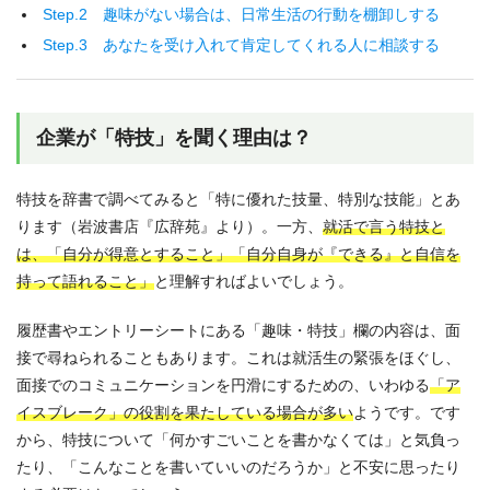
Step.2 趣味がない場合は、日常生活の行動を棚卸しする
Step.3 あなたを受け入れて肯定してくれる人に相談する
企業が「特技」を聞く理由は？
特技を辞書で調べてみると「特に優れた技量、特別な技能」とあ
ります（岩波書店『広辞苑』より）。一方、
就活で言う特技と
は、「自分が得意とすること」「自分自身が『できる』と自信を
持って語れること」
と理解すればよいでしょう。
履歴書やエントリーシートにある「趣味・特技」欄の内容は、面
接で尋ねられることもあります。これは就活生の緊張をほぐし、
面接でのコミュニケーションを円滑にするための、いわゆる
「ア
イスブレーク」の役割を果たしている場合が多い
ようです。です
から、特技について「何かすごいことを書かなくては」と気負っ
たり、「こんなことを書いていいのだろうか」と不安に思ったり