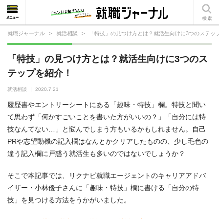
就職ジャーナル
>
就活相談
>
「特技」の見つけ方とは？就活生向けに3つのステッ
就活相談
「特技」の見つけ方とは？就活生向けに3つのス
就活ノウハウ
テップを紹介！
仕事の選び方・ヒント
就活相談
2020.7.21
履歴書やエントリーシートにある「趣味・特技」欄。特技と聞い
仕事とは？
て思わず「何かすごいことを書いた方がいいの？」「自分には特
技なんてない…」と悩んでしまう方もいるかもしれません。自己
就活コラム
PRや志望動機の記入欄はなんとかクリアしたものの、少し毛色の
違う記入欄に戸惑う就活生も多いのではないでしょうか？
そこで本記事では、リクナビ就職エージェントのキャリアアドバ
イザー・小林優子さんに「趣味・特技」欄に書ける「自分の特
技」を見つける方法をうかがいました。