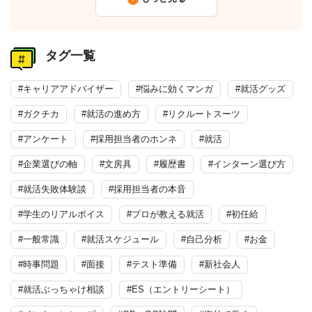
タグ一覧
#キャリアアドバイザー
#悩みに効くマンガ
#就活グッズ
#ガクチカ
#就活の進め方
#リクルートスーツ
#アンケート
#採用担当者のホンネ
#就活
#企業選びの軸
#文房具
#履歴書
#インターン選び方
#就活失敗体験談
#採用担当者の本音
#学生のリアルボイス
#プロが教える就活
#初任給
#一般常識
#就活スケジュール
#自己分析
#お金
#時事問題
#面接
#テスト準備
#新社会人
#就活ぶっちゃけ相談
#ES（エントリーシート）