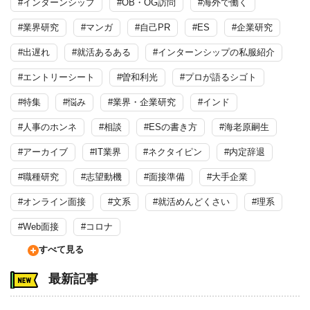
#インターンシップ
#OB・OG訪問
#海外で働く
#業界研究
#マンガ
#自己PR
#ES
#企業研究
#出遅れ
#就活あるある
#インターンシップの私服紹介
#エントリーシート
#曽和利光
#プロが語るシゴト
#特集
#悩み
#業界・企業研究
#インド
#人事のホンネ
#相談
#ESの書き方
#海老原嗣生
#アーカイブ
#IT業界
#ネクタイピン
#内定辞退
#職種研究
#志望動機
#面接準備
#大手企業
#オンライン面接
#文系
#就活めんどくさい
#理系
#Web面接
#コロナ
すべて見る
最新記事