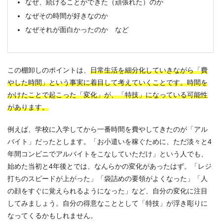
なぜ、続けることができた（頑張れた）のか
なぜその時間が好きなのか
なぜそれが面白かったのか など
この棚卸しのポイントは、
日常生活を細分化していきながら「費
やした時間」という事実に着目して考えていくことです。時間を
かけたことで起こった「変化」が、「特技」になっている可能性
があります。
例えば、学校に入学してから一番時間を費やしてきたのが「アル
バイト」だったとします。「お小遣いを稼ぐために、ただ淡々と4
年間コンビニでアルバイトをこなしていただけ」という人でも、
始めた当初と4年後とでは、なんらかの変化があったはず。「レジ
打ちのスピードが上がった」「袋詰めの要領がよくなった」「人
の顔をすぐに覚えられるようになった」など、自分の変化に注目
してみましょう。自分の得意なこととして「特技」が浮き彫りに
なってくるかもしれません。