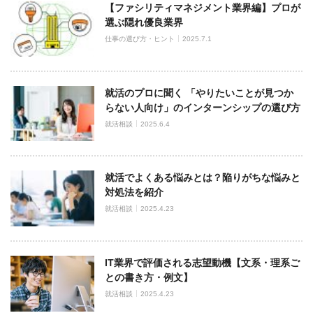
【ファシリティマネジメント業界編】プロが
選ぶ隠れ優良業界
仕事の選び方・ヒント
2025.7.1
就活のプロに聞く 「やりたいことが見つか
らない人向け」のインターンシップの選び方
就活相談
2025.6.4
就活でよくある悩みとは？陥りがちな悩みと
対処法を紹介
就活相談
2025.4.23
IT業界で評価される志望動機【文系・理系ご
との書き方・例文】
就活相談
2025.4.23