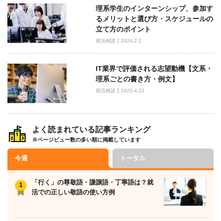
理系学生のインターンシップ、参加す
るメリットと選び方・スケジュールの
立て方のポイント
就活相談
2024.2.2
IT業界で評価される志望動機【文系・
理系ごとの書き方・例文】
就活相談
2025.4.23
よく読まれている記事ランキング
※ページビュー数の多い順に掲載しています
今週
トータル
「行く」の尊敬語・謙譲語・丁寧語は？就
活での正しい敬語の使い方例