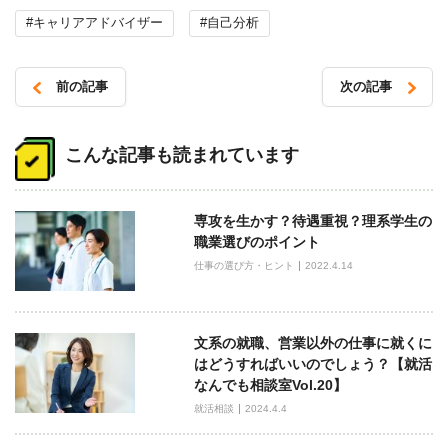
#キャリアアドバイザー
#自己分析
前の記事
次の記事
投
稿
こんな記事も読まれています
ナ
ビ
専攻を生かす？待遇重視？理系学生の
ゲ
職業選びのポイント
ー
仕事の選び方・ヒント
2022.4.14
シ
ョ
ン
文系の就職、営業以外の仕事に就くに
はどうすればいいのでしょう？【就活
なんでも相談室Vol.20】
就活相談
2024.4.4