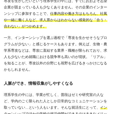
専攻を生かしたいという理系学生の中には、すでにおおよそ志望
企業が固まっている人も少なくありません。その企業のインター
ンシップに参加することで、
仕事内容や働き方はもちろん、社風
や一緒に働く人など、求人票からはわからない感覚的な「合う・
合わない」がつかめます。
一方、インターンシップを選ぶ過程で「専攻を生かせそうなプロ
グラムが少ない」と感じるケースもあります。例えば、生物・農
学系専攻などは、専攻に直結する業界・職種が限られており、求
人も少ないため就職における競争率も高いのが現状。「リアル」
を知ることが、専攻以外の分野にも視野を広げるきっかけになる
かもしれません。
人脈ができ、情報収集がしやすくなる
理系学生の中には、学業が忙しく、普段はゼミや研究室の人な
ど、学内のごく限られた人としか日常的なコミュニケーションを
取っていない…という人もいます。そんな就活生にとって、
イン
ターンシップでほかの学校の就活仲間ができるのは大きなメリッ