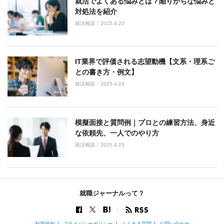
就活でよくある悩みとは？陥りがちな悩みと
対処法を紹介
就活相談
2025.4.23
IT業界で評価される志望動機【文系・理系ご
との書き方・例文】
就活相談
2025.4.23
模擬面接と質問例｜プロとの練習方法、身近
な依頼先、一人でのやり方
就活相談
2025.4.23
就職ジャーナルって？
利用規約
プライバシーポリシー
よくある質問
お問い合わせ