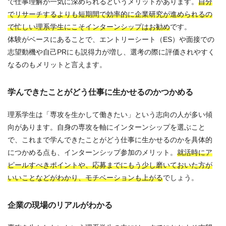
で仕事理解が一気に深められるというメリットがあります。
自分
でリサーチするよりも短期間で効率的に企業研究が進められるの
で忙しい理系学生にこそインターンシップはお勧め
です。
体験がベースにあることで、エントリーシート（ES）や面接での
志望動機や自己PRにも説得力が増し、選考の際に評価されやすく
なるのもメリットと言えます。
学んできたことがどう仕事に生かせるのかつかめる
理系学生は「専攻を生かして働きたい」という志向の人が多い傾
向があります。自身の専攻を軸にインターンシップを選ぶこと
で、これまで学んできたことがどう仕事に生かせるのかを具体的
につかめる点も、インターンシップ参加のメリット。
就活時にア
ピールすべきポイントや、応募までにもう少し磨いておいた方が
いいことなどがわかり、モチベーションも上がる
でしょう。
企業の現場のリアルがわかる