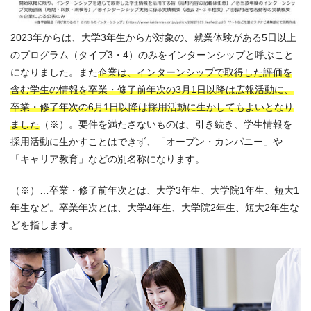
2023年からは、大
学
3年生からが対象の、就業体験がある5日以上
のプログラム
（タイプ3・4）
のみをインターンシップと呼ぶこと
になりました。
また
企業は、インターンシップで取得した評価を
含む学生の情報を卒業・修了前年次の3月1日以降は広報活動に、
卒業・修了年次の6月1日以降は採用活動に生かしてもよいとなり
ました
（※）。要件を満たさないものは、引き続き、学生情報を
採用活動に生かすことはできず、「オープン・カンパニー」や
「キャリア教育」などの別名称になります。
（※）…卒業・修了前年次とは、大学3年生、大学院1年生、短大1
年生など。卒業年次とは、大学4年生、大学院2年生、短大2年生な
どを指します。