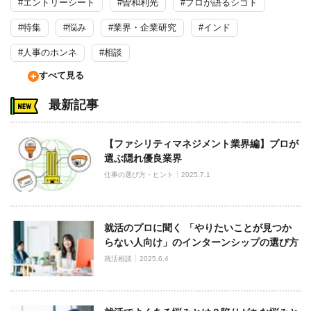
#エントリーシート
#曽和利光
#プロが語るシゴト
#特集
#悩み
#業界・企業研究
#インド
#人事のホンネ
#相談
すべて見る
最新記事
【ファシリティマネジメント業界編】プロが
選ぶ隠れ優良業界
仕事の選び方・ヒント
2025.7.1
就活のプロに聞く 「やりたいことが見つか
らない人向け」のインターンシップの選び方
就活相談
2025.6.4