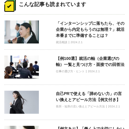
稿
こんな記事も読まれています
ナ
ビ
「インターンシップに落ちたら、その
ゲ
企業から内定もらうのは無理？」就活
ー
本番までに準備することは？
シ
就活相談
2024.2.1
ョ
ン
【例100選】就活の軸（企業選びの
軸）一覧と見つけ方・面接での回答法
仕事の選び方・ヒント
2024.2.1
自己PRで使える「諦めない力」の言
い換えとアピール方法【例文付き】
長所・短所の言い換えとアピール方法
2024.2.1
【例文あり】「働く上で大切にしたい