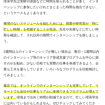
理系学生は実験や課題などに時間を取られることが多く、インタ
ーンシップに参加したいけれどまとまった時間を捻出できない、
というケースもよくあります。
無理のないスケジュールを組むためには、授業や研究室が「特に
忙しい時期」を把握することが先決。
先生や先輩などに忙しい時
期を確認して、それ以外の期間でインターンシップを探しましょ
う。
2週間以上のインターンシップが難しい場合は、数日～1週間以内
のインターンシップ等のキャリア形成支援プログラムを中心に探
すのがお勧め。少ない日程でも実際の仕事を体感できるよう、企
業も工夫を凝らしています。いろいろなプログラムを比較検討し
てみましょう。
最近では、オンラインでのインターンシップも充実していて、リ
モートでも会社や仕事をリアルに体感できるプログラムが増えて
います。
現地まで出向く時間が削減できるので、忙しい理系学生
には向いているかもしれません。ぜひチェックしてみてくださ