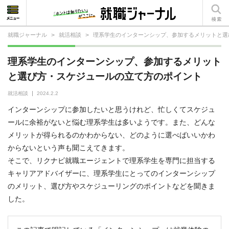
就職ジャーナル
>
就活相談
>
理系学生のインターンシップ、参加するメリットと選
就活相談
理系学生のインターンシップ、参加するメリット
就活ノウハウ
と選び方・スケジュールの立て方のポイント
仕事の選び方・ヒント
就活相談
2024.2.2
インターンシップに参加したいと思うけれど、忙しくてスケジュ
仕事とは？
ールに余裕がないと悩む理系学生は多いようです。また、どんな
メリットが得られるのかわからない、どのように選べばいいかわ
就活コラム
からないという声も聞こえてきます。
そこで、リクナビ就職エージェントで理系学生を専門に担当する
キャリアアドバイザーに、理系学生にとってのインターンシップ
のメリット、選び方やスケジューリングのポイントなどを聞きま
した。