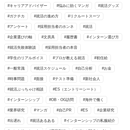
#キャリアアドバイザー
#悩みに効くマンガ
#就活グッズ
#ガクチカ
#就活の進め方
#リクルートスーツ
#アンケート
#採用担当者のホンネ
#就活
#企業選びの軸
#文房具
#履歴書
#インターン選び方
#就活失敗体験談
#採用担当者の本音
#学生のリアルボイス
#プロが教える就活
#初任給
#一般常識
#就活スケジュール
#自己分析
#お金
#時事問題
#面接
#テスト準備
#新社会人
#就活ぶっちゃけ相談
#ES（エントリーシート）
#インターンシップ
#OB・OG訪問
#海外で働く
#業界研究
#マンガ
#自己PR
#ES
#企業研究
#出遅れ
#就活あるある
#インターンシップの私服紹介