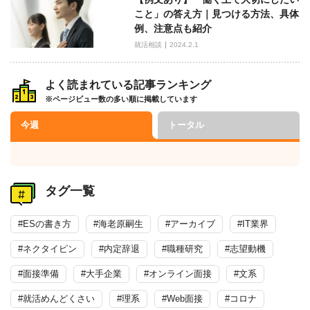
こと」の答え方｜見つける方法、具体
例、注意点も紹介
就活相談
2024.2.1
よく読まれている記事ランキング
※ページビュー数の多い順に掲載しています
今週
トータル
タグ一覧
#ESの書き方
#海老原嗣生
#アーカイブ
#IT業界
#ネクタイピン
#内定辞退
#職種研究
#志望動機
#面接準備
#大手企業
#オンライン面接
#文系
#就活めんどくさい
#理系
#Web面接
#コロナ