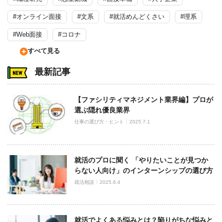
#オンライン面接
#文系
#就活めんどくさい
#理系
#Web面接
#コロナ
すべて見る
最新記事
【ファシリティマネジメント業界編】プロが
選ぶ隠れ優良業界
仕事の選び方・ヒント
2025.7.1
就活のプロに聞く 「やりたいことが見つか
らない人向け」のインターンシップの選び方
就活相談
2025.6.4
就活でよくある悩みとは？陥りがちな悩みと