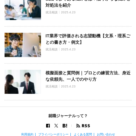
対処法を紹介
就活相談
2025.4.23
IT業界で評価される志望動機【文系・理系ご
との書き方・例文】
就活相談
2025.4.23
模擬面接と質問例｜プロとの練習方法、身近
な依頼先、一人でのやり方
就活相談
2025.4.23
就職ジャーナルって？
利用規約
プライバシーポリシー
よくある質問
お問い合わせ