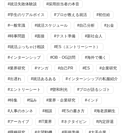
#就活失敗体験談
#採用担当者の本音
#学生のリアルボイス
#プロが教える就活
#初任給
#一般常識
#就活スケジュール
#自己分析
#お金
#時事問題
#面接
#テスト準備
#新社会人
#就活ぶっちゃけ相談
#ES（エントリーシート）
#インターンシップ
#OB・OG訪問
#海外で働く
#業界研究
#マンガ
#自己PR
#ES
#企業研究
#出遅れ
#就活あるある
#インターンシップの私服紹介
#エントリーシート
#曽和利光
#プロが語るシゴト
#特集
#悩み
#業界・企業研究
#インド
#人事のホンネ
#相談
#ESの書き方
#海老原嗣生
#アーカイブ
#IT業界
#ネクタイピン
#内定辞退
#職種研究
#志望動機
#面接準備
#大手企業