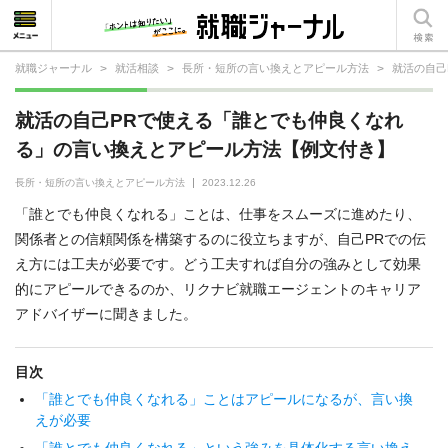
就職ジャーナル
>
就活相談
>
長所・短所の言い換えとアピール方法
>
就活の自己
就活相談
就活の自己PRで使える「誰とでも仲良くなれ
就活ノウハウ
る」の言い換えとアピール方法【例文付き】
仕事の選び方・ヒント
長所・短所の言い換えとアピール方法
2023.12.26
「誰とでも仲良くなれる」ことは、仕事をスムーズに進めたり、
仕事とは？
関係者との信頼関係を構築するのに役立ちますが、自己PRでの伝
え方には工夫が必要です。どう工夫すれば自分の強みとして効果
就活コラム
的にアピールできるのか、リクナビ就職エージェントのキャリア
アドバイザーに聞きました。
目次
「誰とでも仲良くなれる」ことはアピールになるが、言い換
えが必要