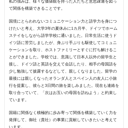
私の強みは、様々な価値観を持った人たちと意思疎通を図っ
て関係を構築できることです。
国境にとらわれないコミュニケーション力と語学力を身につ
けたいと考え、大学3年の夏休みに1カ月半、ドイツでホーム
ステイをしながら語学学校に通いました。日常生活に使うド
イツ語に苦労しましたが、身ぶり手ぶりも駆使してコミュニ
ケーションを取り、ホストファミリーとすぐに打ち解けるこ
とができました。学校では、意識して日本人以外の留学生と
接し、ドイツ語と英語を交えて会話したり、相手の母国語を
少し勉強して披露するなどして、親しくなりました。留学の
最後には親しくなったオランダ人とスペイン人の友人に小旅
行を提案し、彼らと3日間の旅を楽しみました。現在も連絡を
取り合っていて、「次はお互いの母国を訪ねよう」と約束し
ています。
国籍に関係なく積極的に歩み寄って関係を構築していく力を
発揮して、御社（貴社）の事業に貢献していきたいと考えて
います。