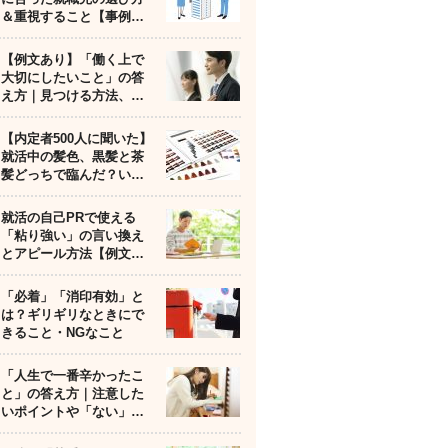
＆重視すること【事例…
【例文あり】「働く上で
大切にしたいこと」の答
え方｜見つける方法、…
【内定者500人に聞いた】
就活中の髪色、黒髪と茶
髪どっちで臨んだ？い…
就活の自己PRで使える
「粘り強い」の言い換え
とアピール方法【例文…
「必着」「消印有効」と
は？ギリギリなときにで
きること・NGなこと
「人生で一番辛かったこ
と」の答え方｜注意した
いポイントや「ない」…