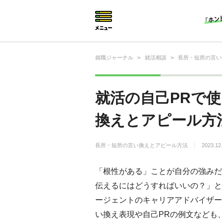
就職ジャーナル
>
就活相談
>
長所・短所の言い
就活相談
就活ノウハウ
就活の自己PRで
仕事の選び方・ヒント
換えとアピール方
仕事とは？
長所・短所の言い換えとアピール方法
2023.12
就活コラム
「根性がある」ことが自分の強みだ
伝えるにはどうすればいいの？」と
ージェントのキャリアアドバイザー
い換え表現や自己PRの例文なども