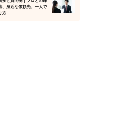
面接と質問例｜プロとの練
法、身近な依頼先、一人で
り方