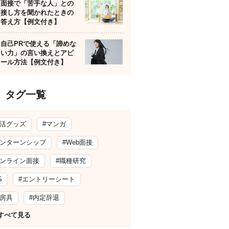
面接で「苦手な人」との
接し方を聞かれたときの
答え方【例文付き】
自己PRで使える「諦めな
い力」の言い換えとアピ
ール方法【例文付き】
タグ一覧
就活グッズ
#マンガ
インターンシップ
#Web面接
オンライン面接
#職種研究
S
#エントリーシート
文房具
#内定辞退
すべて見る