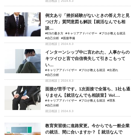
就活相談
2024.6.3
例文あり「挫折経験がないときの答え方と見
つけ方」質問意図も解説【就活なんでも相
談…
#ESの書き方
#キャリアアドバイザー
#プロが教える就活
#自己分析
#面接準備
就活相談
2024.6.3
インターンシップ中に言われた、人事からの
キツイひと言で自信喪失して引きこもって
い…
#キャリアアドバイザー
#プロが教える就活
#出遅れ
#自己分析
就活相談
2024.6.3
面接が苦手です。1次面接で全落ち、1社も通
りません【就活なんでも相談室】Vol.…
#キャリアアドバイザー
#プロが教える就活
#理系
#自己分析
就活相談
2024.6.3
教育実習後に進路変更。今からでも一般企業
の就活、間に合いますか？【 就活なんで