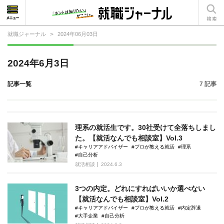
就職ジャーナル
>
2024年06月03日
就活相談
2024年6月3日
就活ノウハウ
記事一覧
7 記事
仕事の選び方・ヒント
仕事とは？
理系の就活生です。30社受けて全落ちしまし
就活コラム
た。【就活なんでも相談室】Vol.3
#キャリアアドバイザー
#プロが教える就活
#理系
#自己分析
就活相談
2024.6.3
3つの内定。どれにすればいいか選べない
【就活なんでも相談室】Vol.2
#キャリアアドバイザー
#プロが教える就活
#内定辞退
#大手企業
#自己分析