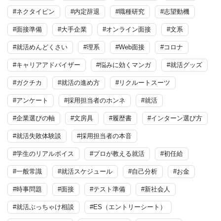
#ネクタイピン
#内定辞退
#職種研究
#志望動機
#面接準備
#大手企業
#オンライン面接
#文系
#就活めんどくさい
#理系
#Web面接
#コロナ
#キャリアアドバイザー
#悩みに効くマンガ
#就活グッズ
#ガクチカ
#就活の進め方
#リクルートスーツ
#アンケート
#採用担当者のホンネ
#就活
#企業選びの軸
#文房具
#履歴書
#インターン選び方
#就活失敗体験談
#採用担当者の本音
#学生のリアルボイス
#プロが教える就活
#初任給
#一般常識
#就活スケジュール
#自己分析
#お金
#時事問題
#面接
#テスト準備
#新社会人
#就活ぶっちゃけ相談
#ES（エントリーシート）