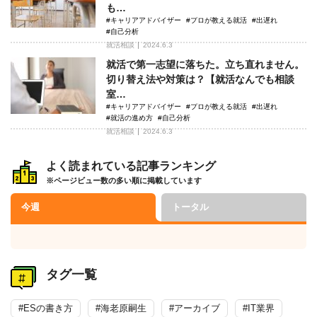
も…
#キャリアアドバイザー
#プロが教える就活
#出遅れ
#自己分析
就活相談
2024.6.3
就活で第一志望に落ちた。立ち直れません。
切り替え法や対策は？【就活なんでも相談
室…
#キャリアアドバイザー
#プロが教える就活
#出遅れ
#就活の進め方
#自己分析
就活相談
2024.6.3
よく読まれている記事ランキング
※ページビュー数の多い順に掲載しています
今週
トータル
タグ一覧
#ESの書き方
#海老原嗣生
#アーカイブ
#IT業界