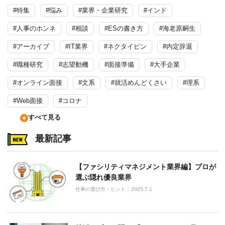
#特集
#悩み
#業界・企業研究
#インド
#人事のホンネ
#相談
#ESの書き方
#海老原嗣生
#アーカイブ
#IT業界
#ネクタイピン
#内定辞退
#職種研究
#志望動機
#面接準備
#大手企業
#オンライン面接
#文系
#就活めんどくさい
#理系
#Web面接
#コロナ
すべて見る
最新記事
【ファシリティマネジメント業界編】プロが
選ぶ隠れ優良業界
仕事の選び方・ヒント
2025.7.1