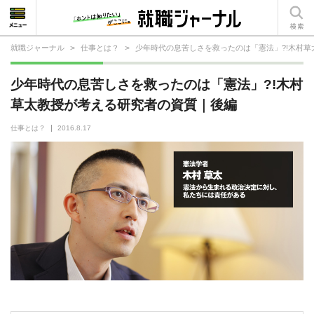
就職ジャーナル
>
仕事とは？
>
少年時代の息苦しさを救ったのは「憲法」?!木村
就活相談
少年時代の息苦しさを救ったのは「憲法」?!木村
就活ノウハウ
草太教授が考える研究者の資質｜後編
仕事の選び方・ヒント
仕事とは？
2016.8.17
仕事とは？
就活コラム