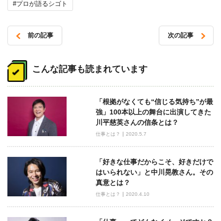
#プロが語るシゴト
前の記事
次の記事
投
稿
こんな記事も読まれています
ナ
ビ
「根拠がなくても“信じる気持ち”が最
ゲ
強」100本以上の舞台に出演してきた
ー
川平慈英さんの信条とは？
シ
仕事とは？
2020.5.7
ョ
ン
「好きな仕事だからこそ、好きだけで
はいられない」と中川晃教さん。その
真意とは？
仕事とは？
2020.4.10