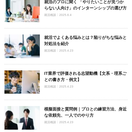
就活のプロに聞く 「やりたいことが見つか
らない人向け」のインターンシップの選び方
就活相談
2025.6.4
就活でよくある悩みとは？陥りがちな悩みと
対処法を紹介
就活相談
2025.4.23
IT業界で評価される志望動機【文系・理系ご
との書き方・例文】
就活相談
2025.4.23
模擬面接と質問例｜プロとの練習方法、身近
な依頼先、一人でのやり方
就活相談
2025.4.23