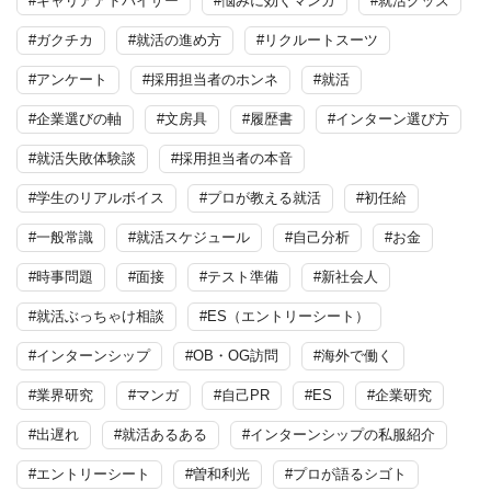
#キャリアアドバイザー
#悩みに効くマンガ
#就活グッズ
#ガクチカ
#就活の進め方
#リクルートスーツ
#アンケート
#採用担当者のホンネ
#就活
#企業選びの軸
#文房具
#履歴書
#インターン選び方
#就活失敗体験談
#採用担当者の本音
#学生のリアルボイス
#プロが教える就活
#初任給
#一般常識
#就活スケジュール
#自己分析
#お金
#時事問題
#面接
#テスト準備
#新社会人
#就活ぶっちゃけ相談
#ES（エントリーシート）
#インターンシップ
#OB・OG訪問
#海外で働く
#業界研究
#マンガ
#自己PR
#ES
#企業研究
#出遅れ
#就活あるある
#インターンシップの私服紹介
#エントリーシート
#曽和利光
#プロが語るシゴト