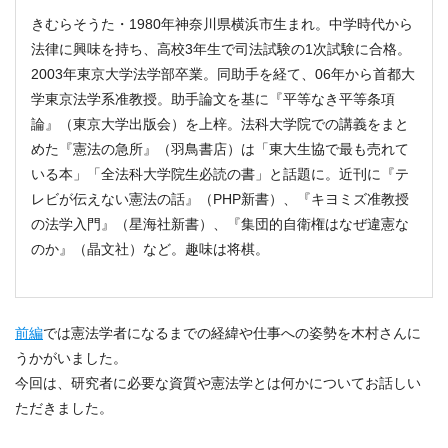
きむらそうた・1980年神奈川県横浜市生まれ。中学時代から
法律に興味を持ち、高校3年生で司法試験の1次試験に合格。
2003年東京大学法学部卒業。同助手を経て、06年から首都大
学東京法学系准教授。助手論文を基に『平等なき平等条項
論』（東京大学出版会）を上梓。法科大学院での講義をまと
めた『憲法の急所』（羽鳥書店）は「東大生協で最も売れて
いる本」「全法科大学院生必読の書」と話題に。近刊に『テ
レビが伝えない憲法の話』（PHP新書）、『キヨミズ准教授
の法学入門』（星海社新書）、『集団的自衛権はなぜ違憲な
のか』（晶文社）など。趣味は将棋。
前編
では憲法学者になるまでの経緯や仕事への姿勢を木村さんに
うかがいました。
今回は、研究者に必要な資質や憲法学とは何かについてお話しい
ただきました。