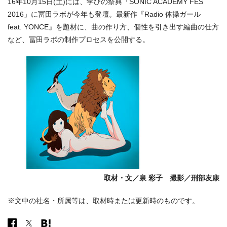
16年10月15日(土)には、学びの祭典「SONIC ACADEMY FES
2016」に冨田ラボが今年も登壇。最新作『Radio 体操ガール
feat. YONCE』を題材に、曲の作り方、個性を引き出す編曲の仕方
など、冨田ラボの制作プロセスを公開する。
取材・文／泉 彩子 撮影／刑部友康
※文中の社名・所属等は、取材時または更新時のものです。