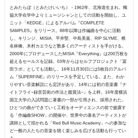
とみたらぼ（とみたけいいち）・1962年、北海道生まれ。獨
協大学在学中よりミュージシャンとしての活動を開始し、ユ
ニット「KEDGE」によるアルバム『COMPLETE
SAMPLES』をリリース。88年以降は作編曲を中心に活動
し、キリンジ、MISIA、平井堅、中島美嘉、RIP SLYME、椎
名林檎、木村カエラなど数多くのアーティストを手がける。
2000年にプロデュースしたMISIA『Everything』は200万枚を
超えるセールスを記録。03年からはセルフプロジェクト「冨
田ラボ」としても活動し、16年11月30日には5枚目のアルバ
ム『SUPERFINE』のリリースを予定している。また、わか
りやすい音楽解説にも定評があり、14年には初の音楽書『ナ
イトフライ−録音芸術の作法と鑑賞法−』を上梓。16年度横浜
国立大学の入試問題に著書の一部が引用され、採用された。
ひとつの曲ができていく工程をオーディエンスの前で披露す
る「作編曲SHOW」の開催や、世界中の著名アーティストが
講師として招かれる「Red Bull Music Academy」への参加な
ど一般の人たちの音楽を聴く楽しみを広げる活動も行ってい