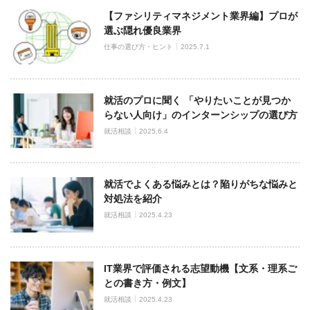
【ファシリティマネジメント業界編】プロが
選ぶ隠れ優良業界
仕事の選び方・ヒント
2025.7.1
就活のプロに聞く 「やりたいことが見つか
らない人向け」のインターンシップの選び方
就活相談
2025.6.4
就活でよくある悩みとは？陥りがちな悩みと
対処法を紹介
就活相談
2025.4.23
IT業界で評価される志望動機【文系・理系ご
との書き方・例文】
就活相談
2025.4.23