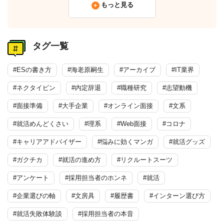
もっと見る
タグ一覧
#ESの書き方
#海老原嗣生
#アーカイブ
#IT業界
#ネクタイピン
#内定辞退
#職種研究
#志望動機
#面接準備
#大手企業
#オンライン面接
#文系
#就活めんどくさい
#理系
#Web面接
#コロナ
#キャリアアドバイザー
#悩みに効くマンガ
#就活グッズ
#ガクチカ
#就活の進め方
#リクルートスーツ
#アンケート
#採用担当者のホンネ
#就活
#企業選びの軸
#文房具
#履歴書
#インターン選び方
#就活失敗体験談
#採用担当者の本音