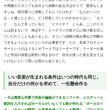
や周囲のスタッフも自分より経験のある方ばかりで、緊張もしま
すしね。指示通りに演奏してもらったけれど、「なんかヘンだ
な」と感じたときに、どう対処していいのかわからない。「えー
と…」なんて言っていると、「イマイチ？ じゃあ、ここのリズ
ムは刻まないで、伸ばす？」とベテランの皆さんに助け船を出し
ていただくこともありました。そういう経験の積み重ねで判断が
できるようになったというのは事実です。ただ、音楽プロデュー
サーというのはスタジオワークではリーダーです。リーダーが迷
うと作品の強度は絶対に弱まるので、自分が迷った姿を見せては
いけないという思いは昔からありました。
いい音楽が生まれる条件はいつの時代も同じ。
自分だけの何かを求めて、一生懸命作る
－今は簡単な作業で作曲や編曲ができるソフトや、メロディーと
歌詞を入力すればボーカルがいなくても歌が作れる「ボーカロイ
ド」（ヤマハが開発した音声合成ソフト）が登場し、プロとアマ