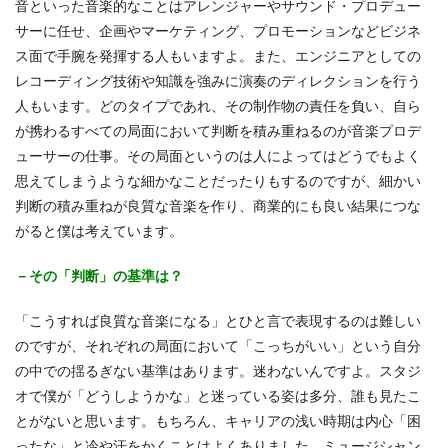
音といった音楽的なことはアレンジャーやサウンド・プロデュー
サーに任せ、企画やマーケティング、プロモーションなどビジネ
ス面で手腕を発揮する人もいますよ。また、エンジニアとしての
レコーディング技術や知識を強みに演奏のディレクションを行う
人もいます。どのタイプであれ、その制作物の責任を負い、自ら
が携わるすべての局面において判断を積み重ねるのが音楽プロデ
ューサーの仕事。その局面というのは人によってはどうでもよく
思えてしまうような細かなことだったりもするのですが、細かい
判断の積み重ねが良質な音楽を作り、商業的にも良い結果につな
がると僕は考えています。
－その「判断」の基準は？
「こうすれば良質な音楽になる」とひと言で表現するのは難しい
のですが、それぞれの局面において「こっちがいい」という自分
の中での揺るぎない基準はあります。迷わないんですよ。スタジ
オで僕が「どうしようかな」と迷っている姿は多分、誰も見たこ
とがないと思います。もちろん、キャリアの浅い時期は内心「困
ったな」と冷や汗をかくことはよくありました。ミュージシャン