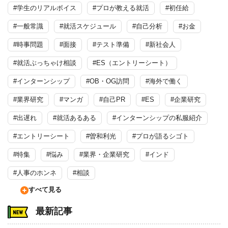
#学生のリアルボイス
#プロが教える就活
#初任給
#一般常識
#就活スケジュール
#自己分析
#お金
#時事問題
#面接
#テスト準備
#新社会人
#就活ぶっちゃけ相談
#ES（エントリーシート）
#インターンシップ
#OB・OG訪問
#海外で働く
#業界研究
#マンガ
#自己PR
#ES
#企業研究
#出遅れ
#就活あるある
#インターンシップの私服紹介
#エントリーシート
#曽和利光
#プロが語るシゴト
#特集
#悩み
#業界・企業研究
#インド
#人事のホンネ
#相談
すべて見る
最新記事