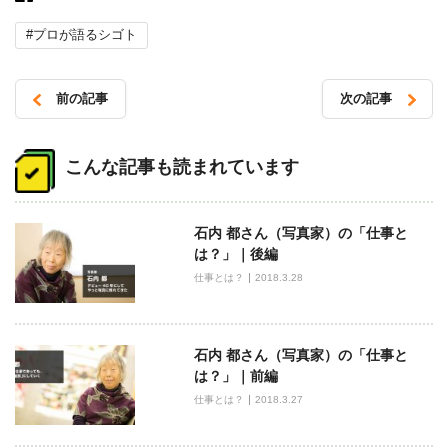
#プロが語るシゴト
前の記事
次の記事
投
稿
こんな記事も読まれています
ナ
ビ
石内 都さん（写真家）の「仕事と
ゲ
は？」｜後編
ー
仕事とは？
2018.3.28
シ
ョ
ン
石内 都さん（写真家）の「仕事と
は？」｜前編
仕事とは？
2018.3.27