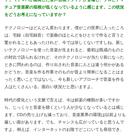
チュア音楽家の垣根が低くなっているように感じます。この状況
をどうお考えになっていますか？
テクノロジーはどんどん変わります。僕がこの世界に入ったころ
は、宅録（自宅録音）で楽曲のほとんどをひとりで作ると言うと
驚かれることもあったけれど、今では珍しくないですしね。新し
いテクノロジーを使った音楽が生まれると、最初は既成のものと
の対比で語られるけれど、そのテクノロジーが当たり前になった
ときに問われるのは、作り出された音楽に人とは違う何かがある
かどうか。音楽を作る作業そのものが昔より簡単になることはま
ったく悪いことではないし、今も新しいアプローチで音楽を作る
人はたくさんいる。面白い状況だと思いますよ。
時代の変化という文脈で言えば、今は娯楽の種類が多いですか
ら、じっくりと音楽を聴くという人が少なくなっているとは感じ
ます。CDの売り上げも減っており、音楽業界の環境は以前よりも
厳しい面があります。でも、チャンスも広がっていると思うんで
すよ。例えば、インターネットのお陰でどこにいても発信でき、