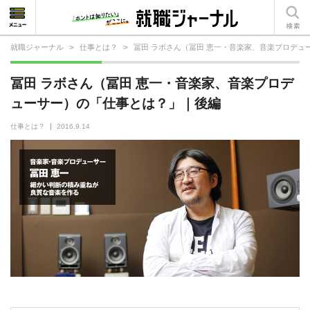
就職ジャーナル
>
仕事とは？
>
冨田 ラボさん（冨田 恵一・音楽家、音楽プロデュ
就活相談
冨田 ラボさん（冨田 恵一・音楽家、音楽プロデ
就活ノウハウ
ューサー）の「仕事とは？」｜後編
仕事の選び方・ヒント
仕事とは？
2016.9.14
仕事とは？
就活コラム