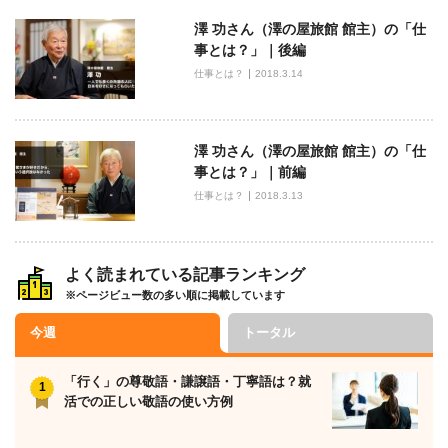
澤 功さん（澤の屋旅館 館主）の「仕
事とは？」｜後編
仕事とは？
2018.3.14
澤 功さん（澤の屋旅館 館主）の「仕
事とは？」｜前編
仕事とは？
2018.3.13
よく読まれている記事ランキング
※ページビュー数の多い順に掲載しています
今週
トータル
「行く」の尊敬語・謙譲語・丁寧語は？就
活での正しい敬語の使い方例