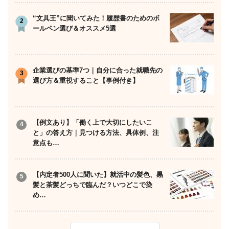
“文具王”に聞いてみた！履歴書のためのボ
ールペン選び＆オススメ5選
企業選びの基準7つ｜自分に合った就職先の
選び方＆重視すること【事例付き】
【例文あり】「働く上で大切にしたいこ
と」の答え方｜見つける方法、具体例、注
意点も…
【内定者500人に聞いた】就活中の髪色、黒
髪と茶髪どっちで臨んだ？いつどこで染
め…