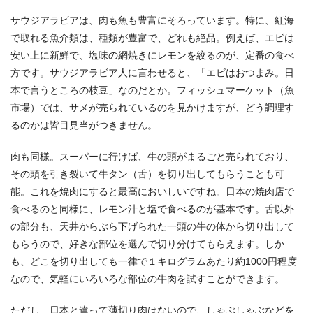
サウジアラビアは、肉も魚も豊富にそろっています。特に、紅海
で取れる魚介類は、種類が豊富で、どれも絶品。例えば、エビは
安い上に新鮮で、塩味の網焼きにレモンを絞るのが、定番の食べ
方です。サウジアラビア人に言わせると、「エビはおつまみ。日
本で言うところの枝豆」なのだとか。フィッシュマーケット（魚
市場）では、サメが売られているのを見かけますが、どう調理す
るのかは皆目見当がつきません。
肉も同様。スーパーに行けば、牛の頭がまるごと売られており、
その頭を引き裂いて牛タン（舌）を切り出してもらうことも可
能。これを焼肉にすると最高においしいですね。日本の焼肉店で
食べるのと同様に、レモン汁と塩で食べるのが基本です。舌以外
の部分も、天井からぶら下げられた一頭の牛の体から切り出して
もらうので、好きな部位を選んで切り分けてもらえます。しか
も、どこを切り出しても一律で１キログラムあたり約1000円程度
なので、気軽にいろいろな部位の牛肉を試すことができます。
ただし、日本と違って薄切り肉はないので、しゃぶしゃぶなどを