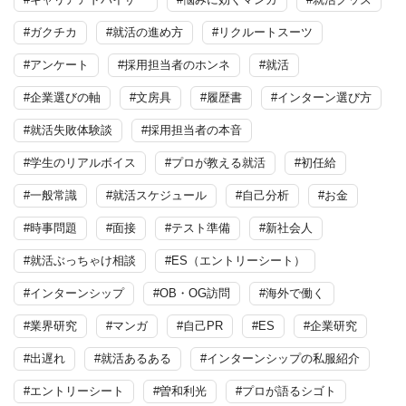
#ガクチカ
#就活の進め方
#リクルートスーツ
#アンケート
#採用担当者のホンネ
#就活
#企業選びの軸
#文房具
#履歴書
#インターン選び方
#就活失敗体験談
#採用担当者の本音
#学生のリアルボイス
#プロが教える就活
#初任給
#一般常識
#就活スケジュール
#自己分析
#お金
#時事問題
#面接
#テスト準備
#新社会人
#就活ぶっちゃけ相談
#ES（エントリーシート）
#インターンシップ
#OB・OG訪問
#海外で働く
#業界研究
#マンガ
#自己PR
#ES
#企業研究
#出遅れ
#就活あるある
#インターンシップの私服紹介
#エントリーシート
#曽和利光
#プロが語るシゴト