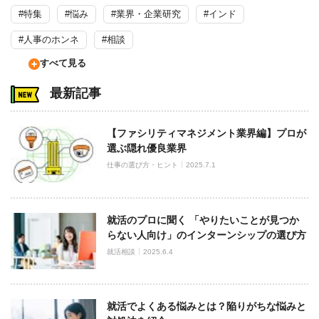
#特集
#悩み
#業界・企業研究
#インド
#人事のホンネ
#相談
すべて見る
最新記事
【ファシリティマネジメント業界編】プロが
選ぶ隠れ優良業界
仕事の選び方・ヒント
2025.7.1
就活のプロに聞く 「やりたいことが見つか
らない人向け」のインターンシップの選び方
就活相談
2025.6.4
就活でよくある悩みとは？陥りがちな悩みと