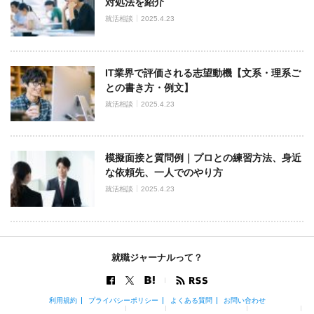
対処法を紹介
就活相談
2025.4.23
IT業界で評価される志望動機【文系・理系ご
との書き方・例文】
就活相談
2025.4.23
模擬面接と質問例｜プロとの練習方法、身近
な依頼先、一人でのやり方
就活相談
2025.4.23
就職ジャーナルって？
利用規約
プライバシーポリシー
よくある質問
お問い合わせ