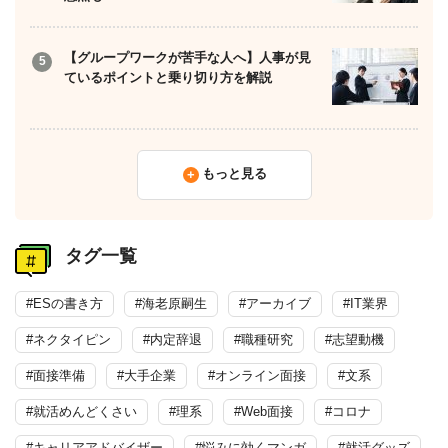
【グループワークが苦手な人へ】人事が見
ているポイントと乗り切り方を解説
もっと見る
タグ一覧
#ESの書き方
#海老原嗣生
#アーカイブ
#IT業界
#ネクタイピン
#内定辞退
#職種研究
#志望動機
#面接準備
#大手企業
#オンライン面接
#文系
#就活めんどくさい
#理系
#Web面接
#コロナ
#キャリアアドバイザー
#悩みに効くマンガ
#就活グッズ