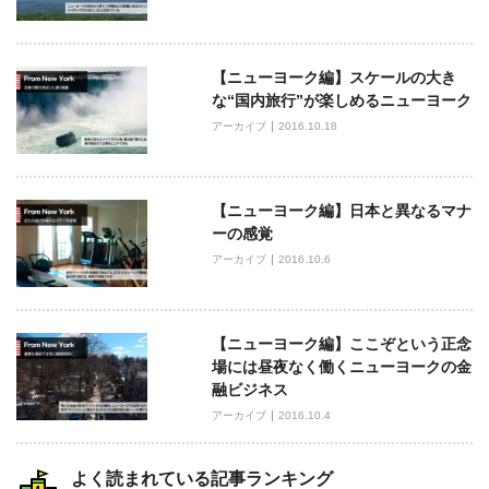
シ
ョ
ン
【ニューヨーク編】スケールの大き
な“国内旅行”が楽しめるニューヨーク
アーカイブ
2016.10.18
【ニューヨーク編】日本と異なるマナ
ーの感覚
アーカイブ
2016.10.6
【ニューヨーク編】ここぞという正念
場には昼夜なく働くニューヨークの金
融ビジネス
アーカイブ
2016.10.4
よく読まれている記事ランキング