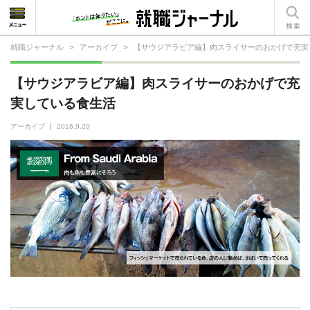
就職ジャーナル
>
アーカイブ
>
【サウジアラビア編】肉スライサーのおかげで充実
就活相談
【サウジアラビア編】肉スライサーのおかげで充
就活ノウハウ
実している食生活
仕事の選び方・ヒント
アーカイブ
2016.9.20
仕事とは？
就活コラム