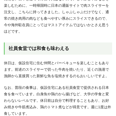
楽しむために、一時帰国時に日本の通販サイトで肉スライサーを
注文し、こちらに持ってきました。しゃぶしゃぶだけでなく、通
常の焼き肉用の肉なども食べやすい厚みにスライスできるので、
今や海外駐在員にとってはマストアイテムではないかとさえ思う
ほどです。
社員食堂では和食も味わえる
休日は、仮設住宅に住む仲間とバーベキューを楽しむこともあり
ます。前述のスライサーで切った牛肉を焼いたり、近くの漁港で
漁師から直接買った新鮮な魚を塩焼きするのもおいしいですよ。
なお、普段の食事は、仮設住宅にある社員食堂で提供される日本
食を食べています。白身魚や鶏のから揚げなど、大学の学食と変
わらないレベルです。休日前は自分で料理することもあり、お好
み焼きや牛筋煮込み、鶏のトマト煮などが得意です。週に1度は外
食しています。