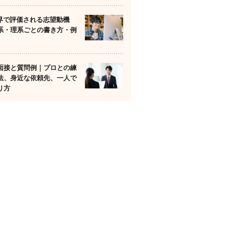
業界で評価される志望動機
系・理系ごとの書き方・例
面接と質問例｜プロとの練
法、身近な依頼先、一人で
り方