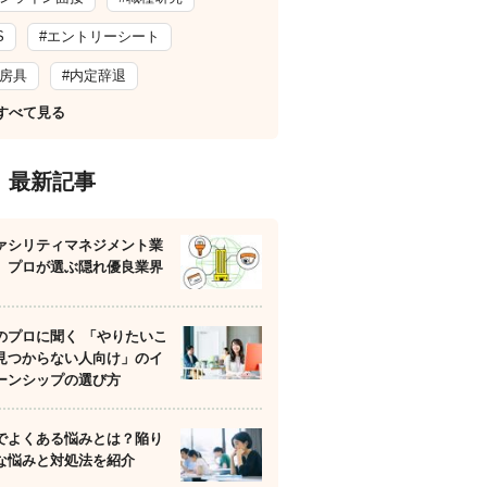
S
#エントリーシート
文房具
#内定辞退
すべて見る
最新記事
ァシリティマネジメント業
】プロが選ぶ隠れ優良業界
のプロに聞く 「やりたいこ
見つからない人向け」のイ
ーンシップの選び方
でよくある悩みとは？陥り
な悩みと対処法を紹介