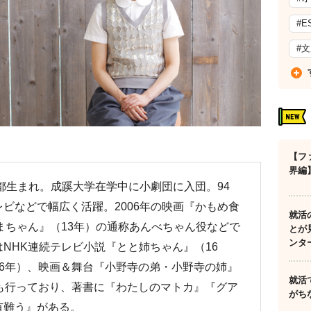
#E
#
【フ
界編
京都生まれ。成蹊大学在学中に小劇団に入団。94
ビなどで幅広く活躍。2006年の映画『かもめ食
就活
まちゃん』（13年）の通称あんべちゃん役などで
とが
ンタ
NHK連続テレビ小説『とと姉ちゃん』（16
6年）、映画＆舞台『小野寺の弟・小野寺の姉』
就活
も行っており、著書に『わたしのマトカ』『グア
がち
有難う』がある。