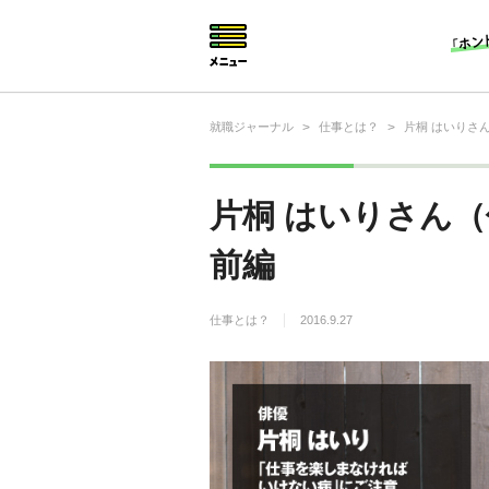
就職ジャーナル
>
仕事とは？
>
片桐 はいりさ
就活相談
就活ノウハウ
片桐 はいりさん
仕事の選び方・ヒント
前編
仕事とは？
仕事とは？
2016.9.27
就活コラム