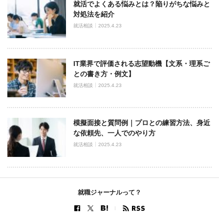
就活でよくある悩みとは？陥りがちな悩みと
対処法を紹介
就活相談
2025.4.23
IT業界で評価される志望動機【文系・理系ご
との書き方・例文】
就活相談
2025.4.23
模擬面接と質問例｜プロとの練習方法、身近
な依頼先、一人でのやり方
就活相談
2025.4.23
就職ジャーナルって？