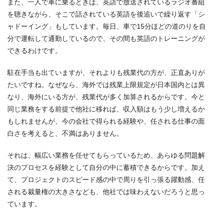
また、一人で車に乗るときは、英語で放送されているラジオ番組
を聴きながら、そこで話されている英語を後追いで繰り返す「シ
ャドーイング」もしています。毎日、車で15分ほどの道のりを自
分で運転して通勤しているので、その間も英語のトレーニングが
できるわけです。
駐在手当も出ていますが、それよりも残業代の方が、正直ありが
たいですね。なぜなら、海外では残業上限規定が日本国内とは異
なり、海外にいる方が、残業代が多く加算されるからです。今と
同じ業務をする前提で他社に移れば、収入額はもう少し増えるか
もしれませんが、今の会社で得られる経験や、任される仕事の面
白さを考えると、不満はありません。
それは、幅広い業務を任せてもらっているため、あらゆる問題解
決のプロセスを経験として自分の中に蓄積できるからです。加え
て、プロジェクトのスピード感の中で周りを引っ張る躍動感、任
される裁量権の大きさなども、他社では味わえないだろうと思っ
ています。