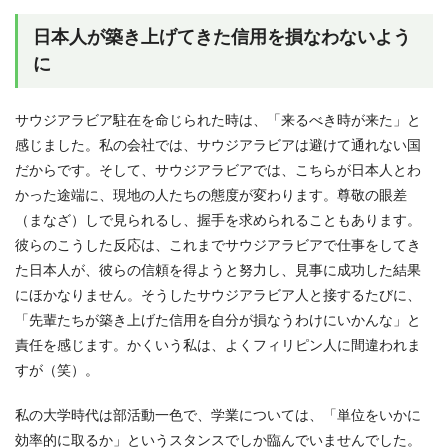
日本人が築き上げてきた信用を損なわないよう
に
サウジアラビア駐在を命じられた時は、「来るべき時が来た」と
感じました。私の会社では、サウジアラビアは避けて通れない国
だからです。そして、サウジアラビアでは、こちらが日本人とわ
かった途端に、現地の人たちの態度が変わります。尊敬の眼差
（まなざ）しで見られるし、握手を求められることもあります。
彼らのこうした反応は、これまでサウジアラビアで仕事をしてき
た日本人が、彼らの信頼を得ようと努力し、見事に成功した結果
にほかなりません。そうしたサウジアラビア人と接するたびに、
「先輩たちが築き上げた信用を自分が損なうわけにいかんな」と
責任を感じます。かくいう私は、よくフィリピン人に間違われま
すが（笑）。
私の大学時代は部活動一色で、学業については、「単位をいかに
効率的に取るか」というスタンスでしか臨んでいませんでした。