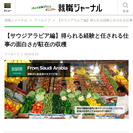
就職ジャーナル
>
アーカイブ
>
【サウジアラビア編】得られる経験と任される仕事
就活相談
【サウジアラビア編】得られる経験と任される仕
就活ノウハウ
事の面白さが駐在の収穫
仕事の選び方・ヒント
アーカイブ
2016.9.23
仕事とは？
就活コラム