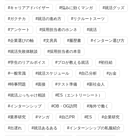
#キャリアアドバイザー
#悩みに効くマンガ
#就活グッズ
#ガクチカ
#就活の進め方
#リクルートスーツ
#アンケート
#採用担当者のホンネ
#就活
#企業選びの軸
#文房具
#履歴書
#インターン選び方
#就活失敗体験談
#採用担当者の本音
#学生のリアルボイス
#プロが教える就活
#初任給
#一般常識
#就活スケジュール
#自己分析
#お金
#時事問題
#面接
#テスト準備
#新社会人
#就活ぶっちゃけ相談
#ES（エントリーシート）
#インターンシップ
#OB・OG訪問
#海外で働く
#業界研究
#マンガ
#自己PR
#ES
#企業研究
#出遅れ
#就活あるある
#インターンシップの私服紹介