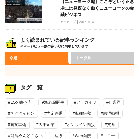
【ニューヨーク編】ここぞという正念
場には昼夜なく働くニューヨークの金
融ビジネス
アーカイブ
2016.10.4
よく読まれている記事ランキング
※ページビュー数の多い順に掲載しています
今週
トータル
タグ一覧
#ESの書き方
#海老原嗣生
#アーカイブ
#IT業界
#ネクタイピン
#内定辞退
#職種研究
#志望動機
#面接準備
#大手企業
#オンライン面接
#文系
#就活めんどくさい
#理系
#Web面接
#コロナ