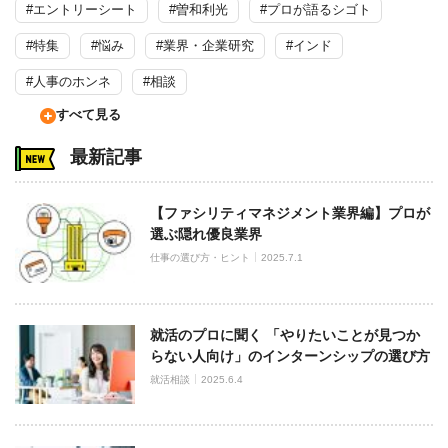
#エントリーシート
#曽和利光
#プロが語るシゴト
#特集
#悩み
#業界・企業研究
#インド
#人事のホンネ
#相談
すべて見る
最新記事
【ファシリティマネジメント業界編】プロが
選ぶ隠れ優良業界
仕事の選び方・ヒント
2025.7.1
就活のプロに聞く 「やりたいことが見つか
らない人向け」のインターンシップの選び方
就活相談
2025.6.4