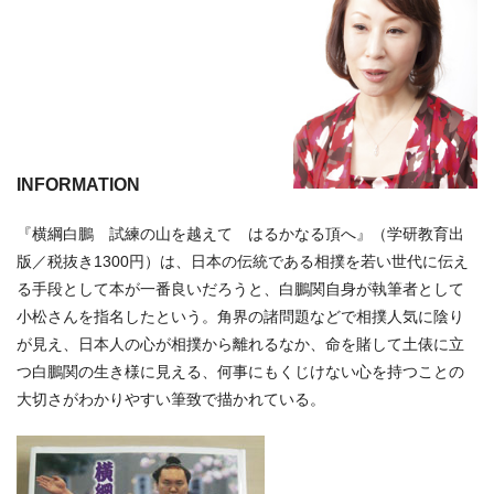
INFORMATION
『横綱白鵬 試練の山を越えて はるかなる頂へ』（学研教育出
版／税抜き1300円）は、日本の伝統である相撲を若い世代に伝え
る手段として本が一番良いだろうと、白鵬関自身が執筆者として
小松さんを指名したという。角界の諸問題などで相撲人気に陰り
が見え、日本人の心が相撲から離れるなか、命を賭して土俵に立
つ白鵬関の生き様に見える、何事にもくじけない心を持つことの
大切さがわかりやすい筆致で描かれている。