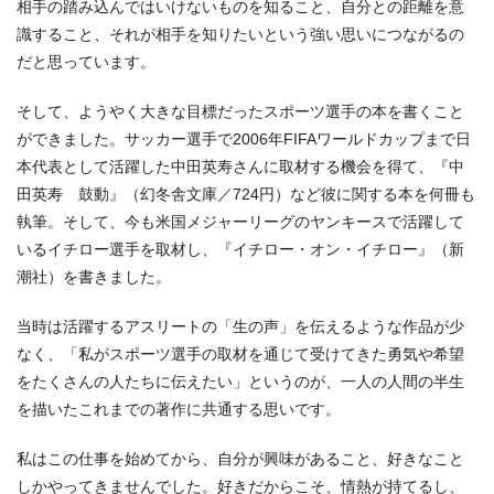
相手の踏み込んではいけないものを知ること、自分との距離を意
識すること、それが相手を知りたいという強い思いにつながるの
だと思っています。
そして、ようやく大きな目標だったスポーツ選手の本を書くこと
ができました。サッカー選手で2006年FIFAワールドカップまで日
本代表として活躍した中田英寿さんに取材する機会を得て、『中
田英寿 鼓動』（幻冬舎文庫／724円）など彼に関する本を何冊も
執筆。そして、今も米国メジャーリーグのヤンキースで活躍して
いるイチロー選手を取材し、『イチロー・オン・イチロー』（新
潮社）を書きました。
当時は活躍するアスリートの「生の声」を伝えるような作品が少
なく、「私がスポーツ選手の取材を通じて受けてきた勇気や希望
をたくさんの人たちに伝えたい」というのが、一人の人間の半生
を描いたこれまでの著作に共通する思いです。
私はこの仕事を始めてから、自分が興味があること、好きなこと
しかやってきませんでした。好きだからこそ、情熱が持てるし、