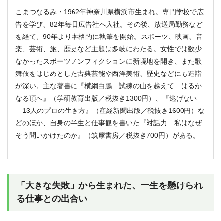
こまつなるみ・1962年神奈川県横浜市生まれ。専門学校で広
告を学び、82年毎日広告社へ入社。その後、放送局勤務など
を経て、90年より本格的に執筆を開始。スポーツ、映画、音
楽、芸術、旅、歴史など主題は多岐にわたる。女性では数少
なかったスポーツノンフィクションに新境地を開き、また歌
舞伎をはじめとした古典芸能や西洋美術、歴史などにも造詣
が深い。主な著書に『横綱白鵬 試練の山を越えて はるか
なる頂へ』（学研教育出版／税抜き1300円）、『逃げない
―13人のプロの生き方』（産経新聞出版／税抜き1600円）な
どのほか、自身の半生と仕事観を書いた『対話力 私はなぜ
そう問いかけたのか』（筑摩書房／税抜き700円）がある。
「大きな失敗」から生まれた、一生を懸けられ
る仕事との出合い