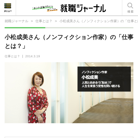
就職ジャーナル
>
仕事とは？
>
小松成美さん（ノンフィクション作家）の「仕事と
就活相談
小松成美さん（ノンフィクション作家）の「仕事
就活ノウハウ
とは？」
仕事の選び方・ヒント
仕事とは？
2014.3.19
仕事とは？
就活コラム