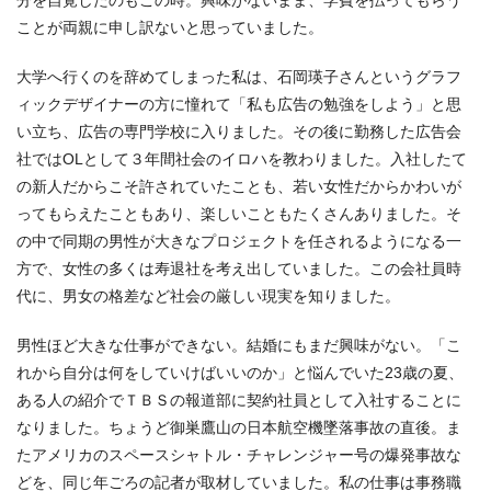
ことが両親に申し訳ないと思っていました。
大学へ行くのを辞めてしまった私は、石岡瑛子さんというグラフ
ィックデザイナーの方に憧れて「私も広告の勉強をしよう」と思
い立ち、広告の専門学校に入りました。その後に勤務した広告会
社ではOLとして３年間社会のイロハを教わりました。入社したて
の新人だからこそ許されていたことも、若い女性だからかわいが
ってもらえたこともあり、楽しいこともたくさんありました。そ
の中で同期の男性が大きなプロジェクトを任されるようになる一
方で、女性の多くは寿退社を考え出していました。この会社員時
代に、男女の格差など社会の厳しい現実を知りました。
男性ほど大きな仕事ができない。結婚にもまだ興味がない。「こ
れから自分は何をしていけばいいのか」と悩んでいた23歳の夏、
ある人の紹介でＴＢＳの報道部に契約社員として入社することに
なりました。ちょうど御巣鷹山の日本航空機墜落事故の直後。ま
たアメリカのスペースシャトル・チャレンジャー号の爆発事故な
どを、同じ年ごろの記者が取材していました。私の仕事は事務職