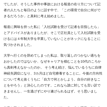
でしたが、そうした事件や事故における報道の在り方について記
者の人たちと毎日のように話す中で、「この環境で自分に何がで
きるだろうか」と真剣に考え始めました。
報道に興味を持った私に「入社試験を受けて記者を目指したら」
とアドバイスがありましたが、そこで正社員として入社試験を受
けるには４年制大学を卒業していないことがネックになることに
気づかされました。
大学へ行くのを辞めてしまった私は、取り返しのつかない過ちを
おかしたのではないか、なぜキャリアを積むことを10代のころか
ら真剣考えなかったのか。 そう考え続け、悩んでいるうちに自律
神経失調症になり、3カ月ほど自宅療養することに。今後の方向性
について考え抜くうちに「自力で何とかしよう。自分の好きなこ
とをやろう」と決心したのです。これなら誰に対しても言い訳で
きませんし、一生逃げずにやり遂げられるはず。そう思いまし
た。