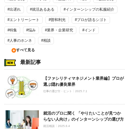
#出遅れ
#就活あるある
#インターンシップの私服紹介
#エントリーシート
#曽和利光
#プロが語るシゴト
#特集
#悩み
#業界・企業研究
#インド
#人事のホンネ
#相談
すべて見る
最新記事
【ファシリティマネジメント業界編】プロが
選ぶ隠れ優良業界
仕事の選び方・ヒント
2025.7.1
就活のプロに聞く 「やりたいことが見つか
らない人向け」のインターンシップの選び方
就活相談
2025.6.4