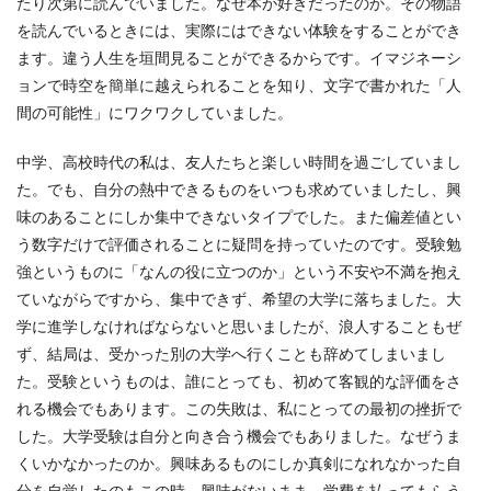
たり次第に読んでいました。なぜ本が好きだったのか。その物語
を読んでいるときには、実際にはできない体験をすることができ
ます。違う人生を垣間見ることができるからです。イマジネーシ
ョンで時空を簡単に越えられることを知り、文字で書かれた「人
間の可能性」にワクワクしていました。
中学、高校時代の私は、友人たちと楽しい時間を過ごしていまし
た。でも、自分の熱中できるものをいつも求めていましたし、興
味のあることにしか集中できないタイプでした。また偏差値とい
う数字だけで評価されることに疑問を持っていたのです。受験勉
強というものに「なんの役に立つのか」という不安や不満を抱え
ていながらですから、集中できず、希望の大学に落ちました。大
学に進学しなければならないと思いましたが、浪人することもぜ
ず、結局は、受かった別の大学へ行くことも辞めてしまいまし
た。受験というものは、誰にとっても、初めて客観的な評価をさ
れる機会でもあります。この失敗は、私にとっての最初の挫折で
した。大学受験は自分と向き合う機会でもありました。なぜうま
くいかなかったのか。興味あるものにしか真剣になれなかった自
分を自覚したのもこの時。興味がないまま、学費を払ってもらう