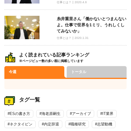
仕事とは？
2020.4.6
糸井重里さん「働かないとつまんない
よ。仕事で世界を1ミリ、うれしくし
てみないか」
仕事とは？
2020.1.31
よく読まれている記事ランキング
※ページビュー数の多い順に掲載しています
今週
トータル
タグ一覧
#ESの書き方
#海老原嗣生
#アーカイブ
#IT業界
#ネクタイピン
#内定辞退
#職種研究
#志望動機