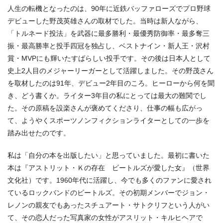
人生の転機となったのは、90年に近鉄バッファローズでプロ野球
デビューした野茂英雄さんの取材でした。当時は新人ながら、
「トルネード投法」を武器に最多勝利・最優秀防御率・最多奪三
振・最高勝率と投手四冠を独占し、ベストナイン・新人王・沢村
賞・MVPにも輝いたすばらしい投手です。その後は日本人として
史上2人目のメジャーリーガーとして活躍しました。その野茂さん
を取材したのは91年、デビュー2年目のころ。ヒーローから何を聞
き、どう書くか。ライター3年目の私にとっては最大の難関でし
た。その原稿を設楽さんが褒めてくださり、仕事の幅も広がっ
て、ようやくスポーツノンフィクションライターとしての一歩を
踏み出せたのです。
私は「自分の本を出版したい」と思っていました。最初に書いた
本は『アストリット・Ｋの存在 ビートルズが愛した女』（世界
文化社）です。1960年代に活躍し、今でも多くのファンに愛され
ているロックバンドのビートルズ。その初期メンバーでジョン・
レノンの親友でもあったスチュアート・サトクリフという人がい
て、その恋人だった写真家の女性がアスリット・キルヒヘアで