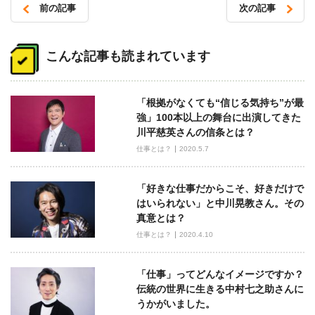
前の記事
次の記事
投
稿
こんな記事も読まれています
ナ
ビ
「根拠がなくても“信じる気持ち”が最
ゲ
強」100本以上の舞台に出演してきた
ー
川平慈英さんの信条とは？
シ
仕事とは？
2020.5.7
ョ
ン
「好きな仕事だからこそ、好きだけで
はいられない」と中川晃教さん。その
真意とは？
仕事とは？
2020.4.10
「仕事」ってどんなイメージですか？
伝統の世界に生きる中村七之助さんに
うかがいました。