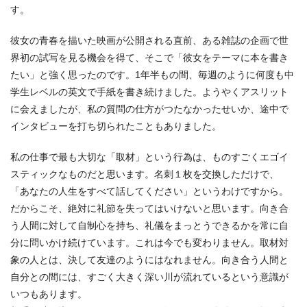
す。
彼女の青春を描いた映画が公開される直前、ある雑誌の企画で世
界初の試写を見る機会を得て、そこで「彼女をテーマに本を書き
たい」と強く思ったのです。1年半もの間、毎週のように何度も中
学生レベルの英文で手紙を書き続けました。ようやくアスリット
に会えましたが、私の質問の仕方がつたなかったせいか、途中で
インタビューを打ち切られたこともありました。
私の仕事で最も大切な「取材」という行為は、ものすごくエゴイ
スティックなものだと思います。名刺１枚を交換しただけで、
「あなたの人生をすべて話してください」というわけですから。
だからこそ、絶対に礼節を失ってはいけないと思います。向き合
う人間に対して自制心を持ち、礼儀をまっとうできるかを常に自
分に問いかけ続けています。これは今でも変わりません。取材対
象の人とは、決して友達のようにはなれません。向き合う人間と
自分との間には、すごく大きく深い川が流れているという意識が
いつもあります。