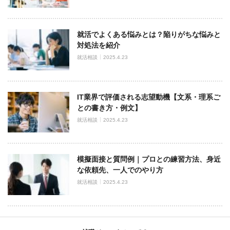
就活でよくある悩みとは？陥りがちな悩みと
対処法を紹介
就活相談
2025.4.23
IT業界で評価される志望動機【文系・理系ご
との書き方・例文】
就活相談
2025.4.23
模擬面接と質問例｜プロとの練習方法、身近
な依頼先、一人でのやり方
就活相談
2025.4.23