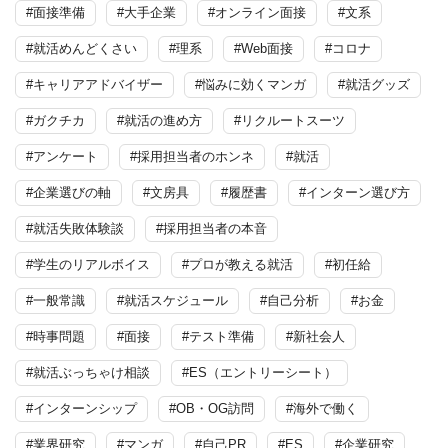
#面接準備
#大手企業
#オンライン面接
#文系
#就活めんどくさい
#理系
#Web面接
#コロナ
#キャリアアドバイザー
#悩みに効くマンガ
#就活グッズ
#ガクチカ
#就活の進め方
#リクルートスーツ
#アンケート
#採用担当者のホンネ
#就活
#企業選びの軸
#文房具
#履歴書
#インターン選び方
#就活失敗体験談
#採用担当者の本音
#学生のリアルボイス
#プロが教える就活
#初任給
#一般常識
#就活スケジュール
#自己分析
#お金
#時事問題
#面接
#テスト準備
#新社会人
#就活ぶっちゃけ相談
#ES（エントリーシート）
#インターンシップ
#OB・OG訪問
#海外で働く
#業界研究
#マンガ
#自己PR
#ES
#企業研究