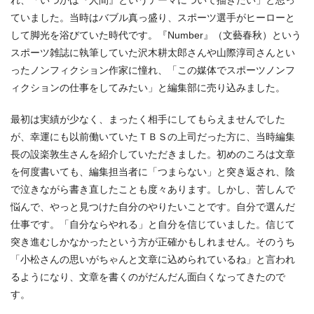
ていました。当時はバブル真っ盛り、スポーツ選手がヒーローと
して脚光を浴びていた時代です。『Number』（文藝春秋）という
スポーツ雑誌に執筆していた沢木耕太郎さんや山際淳司さんとい
ったノンフィクション作家に憧れ、「この媒体でスポーツノンフ
ィクションの仕事をしてみたい」と編集部に売り込みました。
最初は実績が少なく、まったく相手にしてもらえませんでした
が、幸運にも以前働いていたＴＢＳの上司だった方に、当時編集
長の設楽敦生さんを紹介していただきました。初めのころは文章
を何度書いても、編集担当者に「つまらない」と突き返され、陰
で泣きながら書き直したことも度々あります。しかし、苦しんで
悩んで、やっと見つけた自分のやりたいことです。自分で選んだ
仕事です。「自分ならやれる」と自分を信じていました。信じて
突き進むしかなかったという方が正確かもしれません。そのうち
「小松さんの思いがちゃんと文章に込められているね」と言われ
るようになり、文章を書くのがだんだん面白くなってきたので
す。