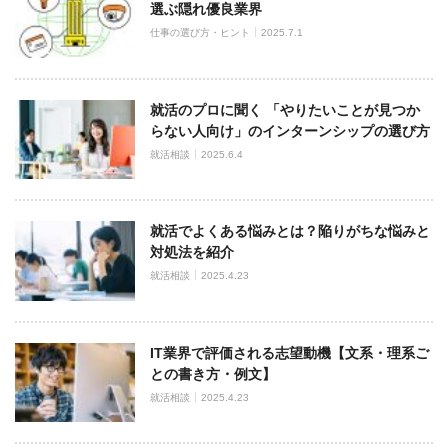
選ぶ隠れ優良業界
仕事の選び方・ヒント
2025.7.1
就活のプロに聞く 「やりたいことが見つか
らない人向け」のインターンシップの選び方
就活相談
2025.6.4
就活でよくある悩みとは？陥りがちな悩みと
対処法を紹介
就活相談
2025.4.23
IT業界で評価される志望動機【文系・理系ご
との書き方・例文】
就活相談
2025.4.23