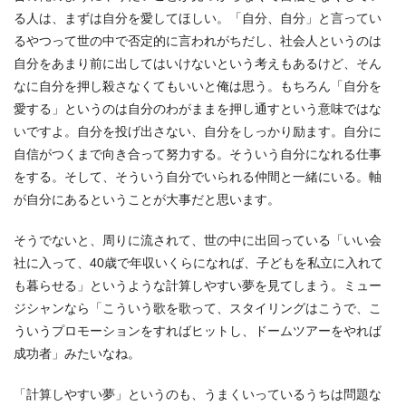
る人は、まずは自分を愛してほしい。「自分、自分」と言ってい
るやつって世の中で否定的に言われがちだし、社会人というのは
自分をあまり前に出してはいけないという考えもあるけど、そん
なに自分を押し殺さなくてもいいと俺は思う。もちろん「自分を
愛する」というのは自分のわがままを押し通すという意味ではな
いですよ。自分を投げ出さない、自分をしっかり励ます。自分に
自信がつくまで向き合って努力する。そういう自分になれる仕事
をする。そして、そういう自分でいられる仲間と一緒にいる。軸
が自分にあるということが大事だと思います。
そうでないと、周りに流されて、世の中に出回っている「いい会
社に入って、40歳で年収いくらになれば、子どもを私立に入れて
も暮らせる」というような計算しやすい夢を見てしまう。ミュー
ジシャンなら「こういう歌を歌って、スタイリングはこうで、こ
ういうプロモーションをすればヒットし、ドームツアーをやれば
成功者」みたいなね。
「計算しやすい夢」というのも、うまくいっているうちは問題な