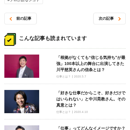
前の記事
次の記事
投
稿
こんな記事も読まれています
ナ
ビ
「根拠がなくても“信じる気持ち”が最
ゲ
強」100本以上の舞台に出演してきた
ー
川平慈英さんの信条とは？
シ
仕事とは？
2020.5.7
ョ
ン
「好きな仕事だからこそ、好きだけで
はいられない」と中川晃教さん。その
真意とは？
仕事とは？
2020.4.10
「仕事」ってどんなイメージですか？