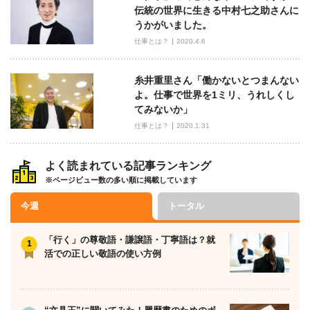
伝統の世界に生きる中村七之助さんに
うかがいました。
仕事とは？
2020.4.6
糸井重里さん「働かないとつまんない
よ。仕事で世界を1ミリ、うれしくし
てみないか」
仕事とは？
2020.1.31
よく読まれている記事ランキング
※ページビュー数の多い順に掲載しています
今週
トータル
「行く」の尊敬語・謙譲語・丁寧語は？就
活での正しい敬語の使い方例