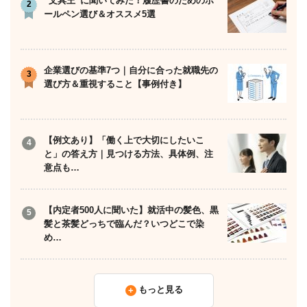
“文具王”に聞いてみた！履歴書のためのボ
ールペン選び＆オススメ5選
企業選びの基準7つ｜自分に合った就職先の
選び方＆重視すること【事例付き】
【例文あり】「働く上で大切にしたいこ
と」の答え方｜見つける方法、具体例、注
意点も…
【内定者500人に聞いた】就活中の髪色、黒
髪と茶髪どっちで臨んだ？いつどこで染
め…
もっと見る