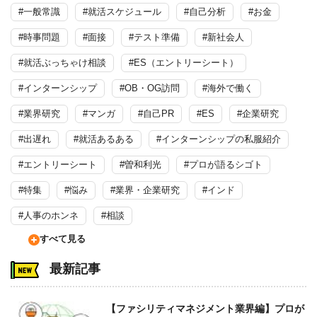
#一般常識
#就活スケジュール
#自己分析
#お金
#時事問題
#面接
#テスト準備
#新社会人
#就活ぶっちゃけ相談
#ES（エントリーシート）
#インターンシップ
#OB・OG訪問
#海外で働く
#業界研究
#マンガ
#自己PR
#ES
#企業研究
#出遅れ
#就活あるある
#インターンシップの私服紹介
#エントリーシート
#曽和利光
#プロが語るシゴト
#特集
#悩み
#業界・企業研究
#インド
#人事のホンネ
#相談
すべて見る
最新記事
【ファシリティマネジメント業界編】プロが