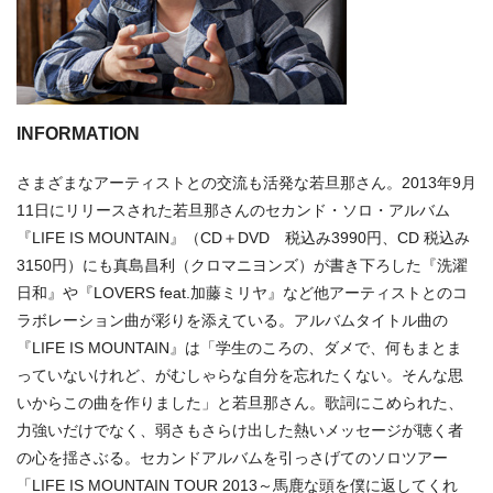
INFORMATION
さまざまなアーティストとの交流も活発な若旦那さん。2013年9月
11日にリリースされた若旦那さんのセカンド・ソロ・アルバム
『LIFE IS MOUNTAIN』（CD＋DVD 税込み3990円、CD 税込み
3150円）にも真島昌利（クロマニヨンズ）が書き下ろした『洗濯
日和』や『LOVERS feat.加藤ミリヤ』など他アーティストとのコ
ラボレーション曲が彩りを添えている。アルバムタイトル曲の
『LIFE IS MOUNTAIN』は「学生のころの、ダメで、何もまとま
っていないけれど、がむしゃらな自分を忘れたくない。そんな思
いからこの曲を作りました」と若旦那さん。歌詞にこめられた、
力強いだけでなく、弱さもさらけ出した熱いメッセージが聴く者
の心を揺さぶる。セカンドアルバムを引っさげてのソロツアー
「LIFE IS MOUNTAIN TOUR 2013～馬鹿な頭を僕に返してくれ