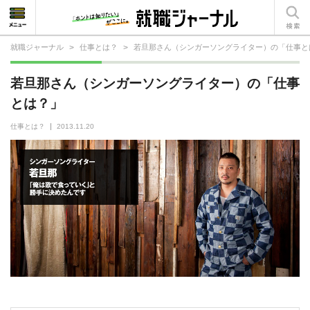
就職ジャーナル
>
仕事とは？
>
若旦那さん（シンガーソングライター）の「仕事と
就活相談
若旦那さん（シンガーソングライター）の「仕事
就活ノウハウ
とは？」
仕事の選び方・ヒント
仕事とは？
2013.11.20
仕事とは？
就活コラム