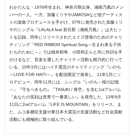
わかだんな・1976年生まれ、神奈川県出身。湘南乃風のメン
バーの一人。一方、加藤ミリヤやJAMOSAなど他アーティス
トの楽曲プロデュースを手がけ、07年に発売された加藤ミリ
ヤのシングル『LALALA feat.若旦那（湘南乃風）』は大ヒッ
トを記録。同年にリリースされたエイズ啓発のためのチャリ
ティソング『RED RIBBON Spiritual Song～生まれ来る子供
たちのために～』では桜井和寿、小田和正らと共に作詞を手
がけるなど、音楽を通したチャリティ活動も精力的に行って
いる。10年3月にはハイチ震災のチャリティソング『いのち
～LOVE FOR HAITI～』を配信限定で発表し、11年1月にソ
ロデビュー。同年11月には、シングル『いのち～桜の記憶
～』『守るべきもの』『TASUKI / 青空』を含む1stアルバム
『あなたの笑顔は世界で一番美しい』を発売した。13年9月
11日に2ndアルバム『LIFE IS MOUNTAIN』をリリース。ま
た、ムコ多糖症支援や東日本大震災の支援活動など社会貢献
活動にも積極的に取り組んでいる。