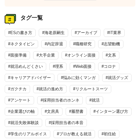
タグ一覧
#ESの書き方
#海老原嗣生
#アーカイブ
#IT業界
#ネクタイピン
#内定辞退
#職種研究
#志望動機
#面接準備
#大手企業
#オンライン面接
#文系
#就活めんどくさい
#理系
#Web面接
#コロナ
#キャリアアドバイザー
#悩みに効くマンガ
#就活グッズ
#ガクチカ
#就活の進め方
#リクルートスーツ
#アンケート
#採用担当者のホンネ
#就活
#企業選びの軸
#文房具
#履歴書
#インターン選び方
#就活失敗体験談
#採用担当者の本音
#学生のリアルボイス
#プロが教える就活
#初任給