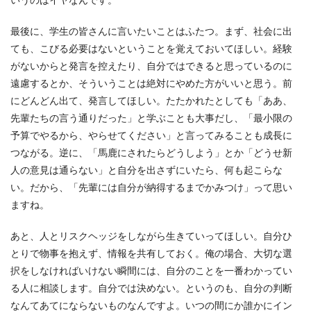
最後に、学生の皆さんに言いたいことはふたつ。まず、社会に出
ても、こびる必要はないということを覚えておいてほしい。経験
がないからと発言を控えたり、自分ではできると思っているのに
遠慮するとか、そういうことは絶対にやめた方がいいと思う。前
にどんどん出て、発言してほしい。たたかれたとしても「ああ、
先輩たちの言う通りだった」と学ぶことも大事だし、「最小限の
予算でやるから、やらせてください」と言ってみることも成長に
つながる。逆に、「馬鹿にされたらどうしよう」とか「どうせ新
人の意見は通らない」と自分を出さずにいたら、何も起こらな
い。だから、「先輩には自分が納得するまでかみつけ」って思い
ますね。
あと、人とリスクヘッジをしながら生きていってほしい。自分ひ
とりで物事を抱えず、情報を共有しておく。俺の場合、大切な選
択をしなければいけない瞬間には、自分のことを一番わかってい
る人に相談します。自分では決めない。というのも、自分の判断
なんてあてにならないものなんですよ。いつの間にか誰かにイン