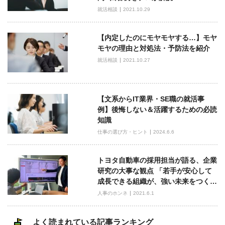
シ
就活相談
2021.10.29
ョ
ン
【内定したのにモヤモヤする…】モヤ
モヤの理由と対処法・予防法を紹介
就活相談
2021.10.27
【文系からIT業界・SE職の就活事
例】後悔しない＆活躍するための必読
知識
仕事の選び方・ヒント
2024.6.6
トヨタ自動車の採用担当が語る、企業
研究の大事な観点 「若手が安心して
成長できる組織が、強い未来をつく…
人事のホンネ
2021.6.1
よく読まれている記事ランキング