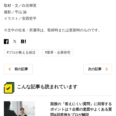
取材・文／白谷輝英
撮影／平山 諭
イラスト／安西哲平
※文中の社名・所属等は、取材時または更新時のものです。
#プロが教える就活
#業界・企業研究
前の記事
次の記事
投
稿
こんな記事も読まれています
ナ
ビ
面接の「答えにくい質問」に回答する
ゲ
ポイントは？企業の意図やよくある質
ー
問&回答例をプロが解説