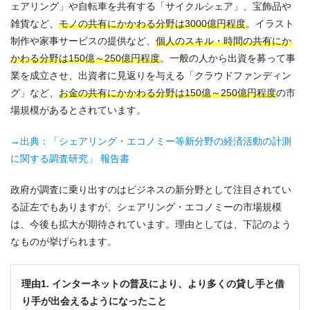
ェアリング」や自転車を共有する「サイクルシェア」、宝飾品や
雑貨など、
モノの共有にかかわる分野は3000億円程度
。イラスト
制作や家事サービスの提供など、
個人のスキル・時間の共有にか
かわる分野は150億～250億円程度
。一般の人から出資を募って事
業を成立させ、出資者に見返りを与える「クラウドファンディン
グ」など、
お金の共有にかかわる分野は150億～250億円程度
の市
場規模があるとされています。
→出典：「シェアリング・エコノミー等新分野の経済活動の計測
に関する調査研究」 報告書
政府が調査に乗り出すのはビジネスの新分野として注目されてい
る証左でもありますが、シェアリング・エコノミーの市場規模
は、今後も拡大が期待されています。理由としては、下記のよう
なものが挙げられます。
理由1. インターネットの普及により、より多くの貸し手と借
り手が出会えるようになったこと