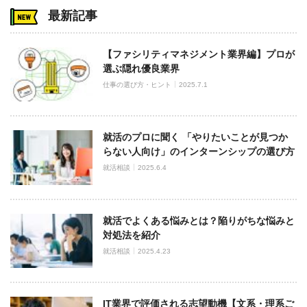
最新記事
【ファシリティマネジメント業界編】プロが
選ぶ隠れ優良業界
仕事の選び方・ヒント
2025.7.1
就活のプロに聞く 「やりたいことが見つか
らない人向け」のインターンシップの選び方
就活相談
2025.6.4
就活でよくある悩みとは？陥りがちな悩みと
対処法を紹介
就活相談
2025.4.23
IT業界で評価される志望動機【文系・理系ご