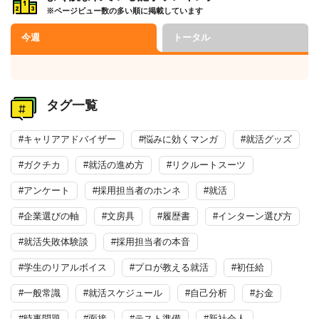
※ページビュー数の多い順に掲載しています
今週
トータル
タグ一覧
#キャリアアドバイザー
#悩みに効くマンガ
#就活グッズ
#ガクチカ
#就活の進め方
#リクルートスーツ
#アンケート
#採用担当者のホンネ
#就活
#企業選びの軸
#文房具
#履歴書
#インターン選び方
#就活失敗体験談
#採用担当者の本音
#学生のリアルボイス
#プロが教える就活
#初任給
#一般常識
#就活スケジュール
#自己分析
#お金
#時事問題
#面接
#テスト準備
#新社会人