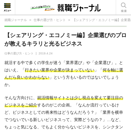
就職ジャーナル
>
仕事の選び方・ヒント
>
【シェアリング・エコノミー編】企業選
就活相談
【シェアリング・エコノミー編】企業選びのプロ
就活ノウハウ
が教えるキラリと光るビジネス
仕事の選び方・ヒント
仕事の選び方・ヒント
2019.4.24
就活する中で多くの学生が迷う「業界選び」や「企業選び」。と
仕事とは？
はいえ、「
行きたい業界や企業が決まっていない
」「
何を軸に選
んだら良いかわからない
就活コラム
」という方もいるのではないでしょう
か。
そんな方向けに、
就活情報サイトとは少し視点を変えて要注目の
ビジネスをご紹介
するのがこの企画。「なんか流行っているけ
ど、ビジネスとしての将来性はどうなんだろう？」「業界を横串
でつないでいる新しいビジネスって、実際どうなの？」…など、
ちょっと気になる、でもよく分からないビジネスを、シンクタン