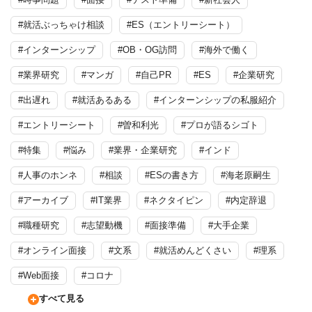
#就活ぶっちゃけ相談
#ES（エントリーシート）
#インターンシップ
#OB・OG訪問
#海外で働く
#業界研究
#マンガ
#自己PR
#ES
#企業研究
#出遅れ
#就活あるある
#インターンシップの私服紹介
#エントリーシート
#曽和利光
#プロが語るシゴト
#特集
#悩み
#業界・企業研究
#インド
#人事のホンネ
#相談
#ESの書き方
#海老原嗣生
#アーカイブ
#IT業界
#ネクタイピン
#内定辞退
#職種研究
#志望動機
#面接準備
#大手企業
#オンライン面接
#文系
#就活めんどくさい
#理系
#Web面接
#コロナ
すべて見る