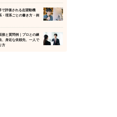
業界で評価される志望動機
系・理系ごとの書き方・例
面接と質問例｜プロとの練
法、身近な依頼先、一人で
り方