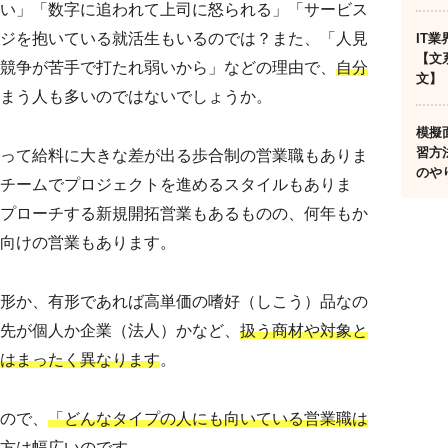
い」「数字に追われて上司に怒られる」「サービス
ジを抱いている就活生もいるのでは？また、「人見
IT
【文
競争が苦手で打たれ弱いから」などの理由で、
自分
文】
まう人も多いのではないでしょうか。
模擬
習方
って給料に大きな差が出る歩合制の営業職もありま
のや
チームでプロジェクトを進めるスタイルもありま
プローチする新規開拓営業もあるものの、何年もか
向けの営業もあります。
形か、有形であれば高単価の嗜好（しこう）品なの
先が個人か企業（法人）かなど、
扱う商材や対象と
はまったく異なります
。
ので、
「どんなタイプの人にも向いている営業職は
方は幅広い
のです。