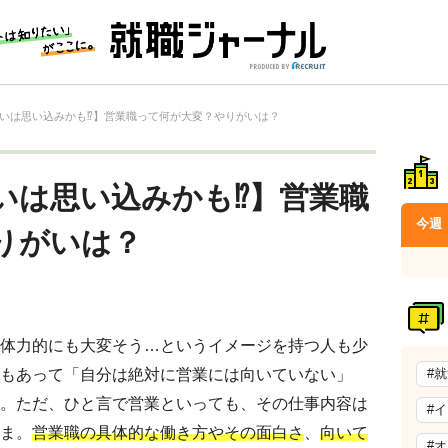
いは思い込みかも⁉】営業職って何が大変？やりがいは？
いは思い込みかも⁉】営業職
今週
りがいは？
体力的にも大変そう…というイメージを持つ人も少
もあって「自分は絶対に営業には向いていない」
#
。ただ、ひと言で営業といっても、その仕事内容は
#
ま。
営業職の具体的な働き方
やその面白さ
、
向いて
#