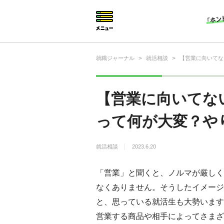
就職ジャーナル
>
就活相談
>
【営業に向いてな
就活相談
就活ノウハウ
【営業に向いてな
仕事の選び方・ヒント
って何が大変？や
仕事とは？
就活相談
2023.6.20
就活コラム
「営業」と聞くと、ノルマが厳しく
なくありません。そうしたイメージ
と、思っている就活生も大勢います
営業する商品や相手によってさまざ