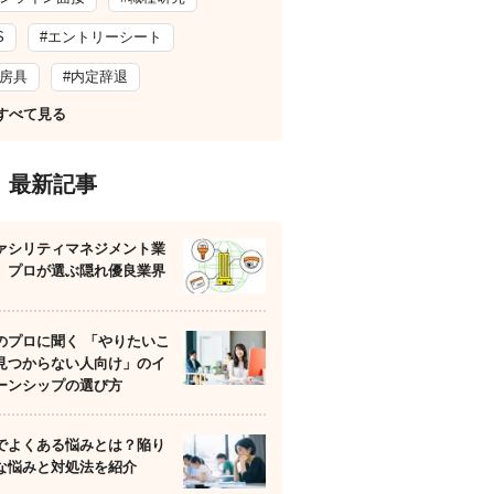
S
#エントリーシート
文房具
#内定辞退
すべて見る
最新記事
ァシリティマネジメント業
】プロが選ぶ隠れ優良業界
のプロに聞く 「やりたいこ
見つからない人向け」のイ
ーンシップの選び方
でよくある悩みとは？陥り
な悩みと対処法を紹介