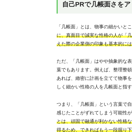
自己PRで几帳面さを
「几帳面」とは、物事の細かいとこ
に、真面目で誠実な性格の人が「几
えた際の企業側の印象も基本的には
ただ、「几帳面」はやや抽象的な表
葉でもあります。例えば、整理整頓
あれば、緻密に計画を立てて物事を
しく細かい性格の人を几帳面と指す
つまり、「几帳面」という言葉で自
感じたことがずれてしまう可能性が
とは、頑固で融通が利かない性格な
得るため、できればもう一段掘り下