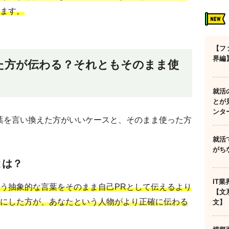
ます。
【フ
界編
た方が伝わる？それともそのまま使
就活
とが
ンタ
葉を言い換えた方がいいケースと、そのまま使った方
就活
がち
とは？
IT
う抽象的な言葉をそのまま自己PRとして伝えるより
【文
にした方が、あなたという人物がより正確に伝わる
文】