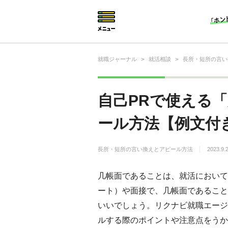
就職ジャーナル
>
就活相談
>
長所・短所の言い
就活相談
就活ノウハウ
自己PRで使える
仕事の選び方・ヒント
ール方法【例文付
仕事とは？
長所・短所の言い換えとアピール方法
2023.9.
就活コラム
几帳面であることは、就活において
ート）や面接で、几帳面であること
いいでしょう。リクナビ就職エージ
ルする際のポイントや注意点をうか