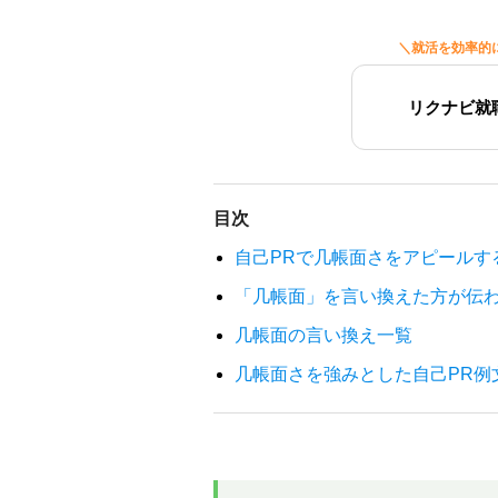
＼就活を効率的
リクナビ就
目次
自己PRで几帳面さをアピールす
「几帳面」を言い換えた方が伝
几帳面の言い換え一覧
几帳面さを強みとした自己PR例