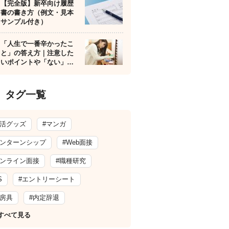
【完全版】新卒向け履歴
書の書き方（例文・見本
サンプル付き）
「人生で一番辛かったこ
と」の答え方｜注意した
いポイントや「ない」…
タグ一覧
就活グッズ
#マンガ
インターンシップ
#Web面接
オンライン面接
#職種研究
S
#エントリーシート
文房具
#内定辞退
すべて見る