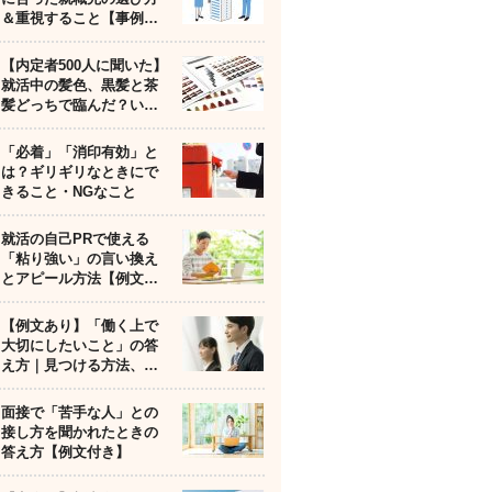
＆重視すること【事例…
【内定者500人に聞いた】
就活中の髪色、黒髪と茶
髪どっちで臨んだ？い…
「必着」「消印有効」と
は？ギリギリなときにで
きること・NGなこと
就活の自己PRで使える
「粘り強い」の言い換え
とアピール方法【例文…
【例文あり】「働く上で
大切にしたいこと」の答
え方｜見つける方法、…
面接で「苦手な人」との
接し方を聞かれたときの
答え方【例文付き】