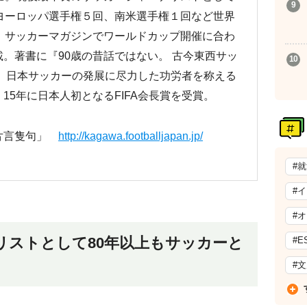
ヨーロッパ選手権５回、南米選手権１回など世界
、サッカーマガジンでワールドカップ開催に合わ
。著書に『90歳の昔話ではない。 古今東西サッ
年、日本サッカーの発展に尽力した功労者を称える
15年に日本人初となるFIFA会長賞を受賞。
の片言隻句」
http://kagawa.footballjapan.jp/
#
#
#
リストとして80年以上もサッカーと
#E
#