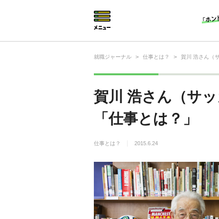
就職ジャーナル
>
仕事とは？
>
賀川 浩さん（
就活相談
就活ノウハウ
賀川 浩さん（サ
仕事の選び方・ヒント
「仕事とは？」
仕事とは？
仕事とは？
2015.6.24
就活コラム