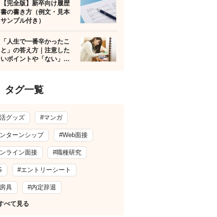
【完全版】新卒向け履歴
書の書き方（例文・見本
サンプル付き）
「人生で一番辛かったこ
と」の答え方｜注意した
いポイントや「ない」…
タグ一覧
就活グッズ
#マンガ
インターンシップ
#Web面接
オンライン面接
#職種研究
S
#エントリーシート
文房具
#内定辞退
すべて見る