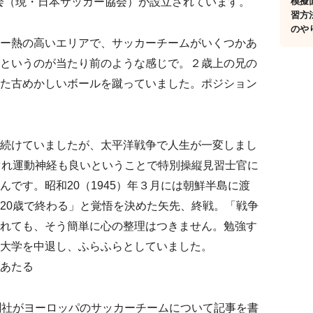
協会（現・日本サッカー協会）が設立されています。
模擬
習方
のや
ー熱の高いエリアで、サッカーチームがいくつかあ
というのが当たり前のような感じで。２歳上の兄の
た古めかしいボールを蹴っていました。ポジション
続けていましたが、太平洋戦争で人生が一変しまし
ぐれ運動神経も良いということで特別操縦見習士官に
です。昭和20（1945）年３月には朝鮮半島に渡
20歳で終わる」と覚悟を決めた矢先、終戦。「戦争
れても、そう簡単に心の整理はつきません。勉強す
大学を中退し、ふらふらとしていました。
あたる
聞社がヨーロッパのサッカーチームについて記事を書