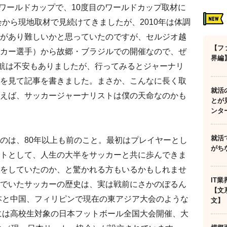
たワールドカップで、10度目のワールドカップ取材に
会から現地取材で見続けてきましたが、2010年は体調
があり難しいかと思っていたのですが、セルジオ越
【フ
カー選手）から故郷・ブラジルでの開催なので、ぜ
界編
渡航は不安もありましたが、行ってみるとジャーナリ
を見て記事を書きました。まさか、こんなに長く取
就活
えば、サッカージャーナリストは僕の天命なのかも
とが
ンタ
就活
のは、80年以上も前のこと。最初はプレイヤーとし
がち
トとして、人生の大半をサッカーと共に歩んできま
をしていたのか、と驚かれる方もいるかもしれませ
IT
でいたサッカーの歴史は、実は戦前にさかのぼるん
【文
日本と中国、フィリピンで現在の東アジア大会のような
文】
年には高校生対象の日本フットボール全国大会開催、大