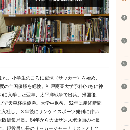
生まれ。小学生のころに蹴球（サッカー）を始め、
度の全国優勝を経験。神戸商業大学予科(のちに神
学)に入学した翌年、太平洋戦争で出兵。帰国後、
ブで天皇杯準優勝。大学中退後、52年に産経新聞
て入社し、３年後にサンケイスポーツ発刊に伴い
大阪編集局長。84年から大阪サンスポ企画の社長
に。現役最年長のサッカージャーナリストとして