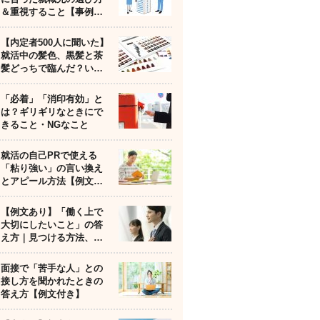
＆重視すること【事例…
【内定者500人に聞いた】
就活中の髪色、黒髪と茶
髪どっちで臨んだ？い…
「必着」「消印有効」と
は？ギリギリなときにで
きること・NGなこと
就活の自己PRで使える
「粘り強い」の言い換え
とアピール方法【例文…
【例文あり】「働く上で
大切にしたいこと」の答
え方｜見つける方法、…
面接で「苦手な人」との
接し方を聞かれたときの
答え方【例文付き】